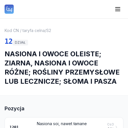
Kod CN / taryfa celna
/
S2
12
DZIAŁ
NASIONA I OWOCE OLEISTE;
ZIARNA, NASIONA I OWOCE
RÓŻNE; ROŚLINY PRZEMYSŁOWE
LUB LECZNICZE; SŁOMA I PASZA
Pozycja
Nasiona soi, nawet łamane
CŁO
1201