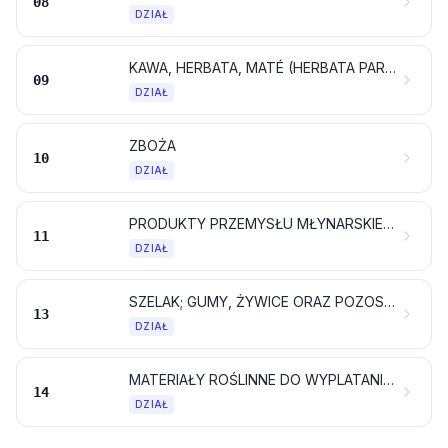
08
DZIAŁ
KAWA, HERBATA, MATÉ (HERBATA PARAGWAJSKA) I PRZYPRAWY
09
DZIAŁ
ZBOŻA
10
DZIAŁ
PRODUKTY PRZEMYSŁU MŁYNARSKIEGO; SŁÓD; SKROBIE; INULINA; GLUTEN PSZENNY
11
DZIAŁ
SZELAK; GUMY, ŻYWICE ORAZ POZOSTAŁE SOKI I EKSTRAKTY ROŚLINNE
13
DZIAŁ
MATERIAŁY ROŚLINNE DO WYPLATANIA; PRODUKTY POCHODZENIA ROŚLINNEGO, GDZIE INDZIEJ NIEWYMIENIONE ANI NIEWŁĄCZONE
14
DZIAŁ