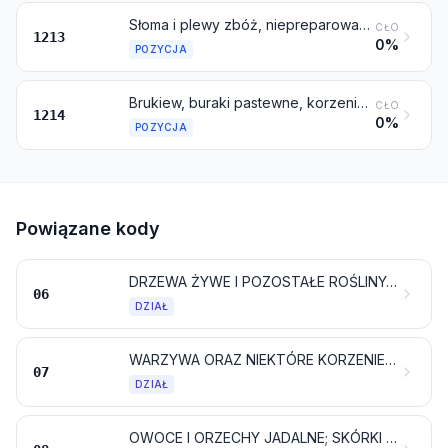
Słoma i plewy zbóż, niepreparowane, nawet siekane, mielone, prasowane lub w formie granulek
CŁO
1213
0%
POZYCJA
Brukiew, buraki pastewne, korzenie pastewne, siano, lucerna (alfalfa), koniczyna, esparceta, kapusta pastewna, łubin, wyka i podobne produkty pastewne, nawet granulowane
CŁO
1214
0%
POZYCJA
Powiązane kody
DRZEWA ŻYWE I POZOSTAŁE ROŚLINY; BULWY, KORZENIE I PODOBNE; KWIATY CIĘTE I LIŚCIE OZDOBNE
06
DZIAŁ
WARZYWA ORAZ NIEKTÓRE KORZENIE I BULWY, JADALNE
07
DZIAŁ
OWOCE I ORZECHY JADALNE; SKÓRKI OWOCÓW CYTRUSOWYCH LUB MELONÓW