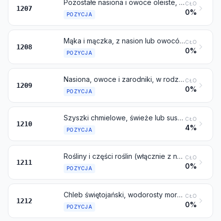
Pozostałe nasiona i owoce oleiste, nawet łamane
CŁO
1207
0%
POZYCJA
Mąka i mączka, z nasion lub owoców oleistych, innych niż z gorczycy
CŁO
1208
0%
POZYCJA
Nasiona, owoce i zarodniki, w rodzaju stosowanych do siewu
CŁO
1209
0%
POZYCJA
Szyszki chmielowe, świeże lub suszone, nawet mielone, sproszkowane lub w formie granulek; lupulina
CŁO
1210
4%
POZYCJA
Rośliny i części roślin (włącznie z nasionami i owocami), w rodzaju stosowanych głównie w perfumerii, farmacji lub do celów owadobójczych, grzybobójczych lub podobnych, świeże, schłodzone, zamrożone lub suszone, nawet krojone, kruszone lub proszkowane
CŁO
1211
0%
POZYCJA
Chleb świętojański, wodorosty morskie i pozostałe algi, burak cukrowy i trzcina cukrowa, świeże, schłodzone, zamrożone lub suszone, nawet mielone; pestki i jądra owoców oraz pozostałe produkty roślinne (włącznie z niepalonymi korzeniami cykorii odmiany Cichorium intybus sativum), w rodzaju stosowanych głównie do spożycia przez ludzi, gdzie indziej niewymienione ani niewłączone
CŁO
1212
0%
POZYCJA