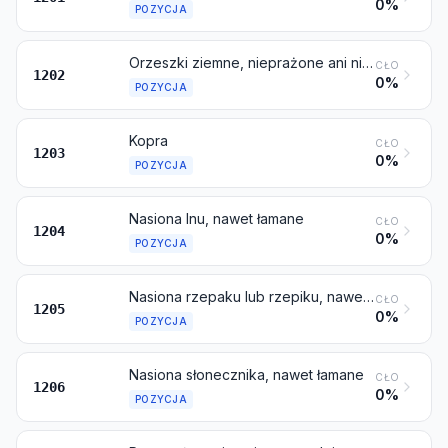
0%
POZYCJA
Orzeszki ziemne, nieprażone ani niepoddane w inny sposób obróbce cieplnej, nawet łuskane lub łamane
CŁO
1202
0%
POZYCJA
Kopra
CŁO
1203
0%
POZYCJA
Nasiona lnu, nawet łamane
CŁO
1204
0%
POZYCJA
Nasiona rzepaku lub rzepiku, nawet łamane
CŁO
1205
0%
POZYCJA
Nasiona słonecznika, nawet łamane
CŁO
1206
0%
POZYCJA