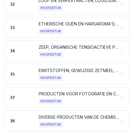
LOOI- EN VERFEXTRACTEN; LOOIZUUR (TANNINE) EN DERIVATEN DAARVAN; PIGMENTEN EN ANDERE KLEUR- EN VERFSTOFFEN; VERF EN VERNIS; MASTIEK; INKT
32
HOOFDSTUK
ETHERISCHE OLIËN EN HARSAROMA'S; PARFUMERIEËN, TOILETARTIKELEN EN COSMETISCHE PRODUCTEN
33
HOOFDSTUK
ZEEP, ORGANISCHE TENSIOACTIEVE PRODUCTEN, WASMIDDELEN, SMEERMIDDELEN, KUNSTWAS, BEREIDE WAS, POETS- EN ONDERHOUDSMIDDELEN, KAARSEN EN DERGELIJKE ARTIKELEN, MODELLEERPASTA'S, TANDTECHNISCHE WASPREPARATEN EN TANDTECHNISCHE PREPARATEN OP BASIS VAN GEBRAND GIPS
34
HOOFDSTUK
EIWITSTOFFEN; GEWIJZIGD ZETMEEL; LIJM; ENZYMEN
35
HOOFDSTUK
PRODUCTEN VOOR FOTOGRAFIE EN CINEMATOGRAFIE
37
HOOFDSTUK
DIVERSE PRODUCTEN VAN DE CHEMISCHE INDUSTRIE
38
HOOFDSTUK