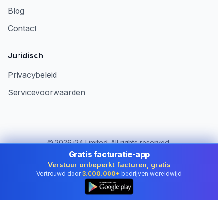
Blog
Contact
Juridisch
Privacybeleid
Servicevoorwaarden
©
2026
i24 Limited. All rights reserved.
Voor bedrijven in Netherlands
Gratis facturatie-app
Verstuur onbeperkt facturen, gratis
Land wijzigen:
Netherlands
Vertrouwd door
3.000.000+
bedrijven wereldwijd