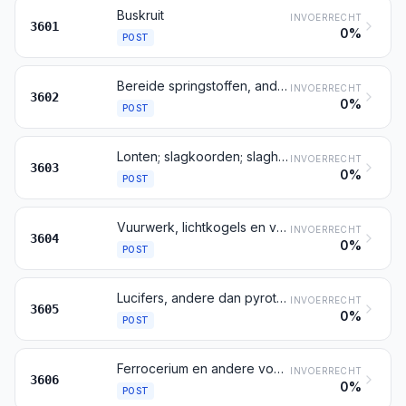
Buskruit
INVOERRECHT
3601
0%
POST
Bereide springstoffen, andere dan buskruit
INVOERRECHT
3602
0%
POST
Lonten; slagkoorden; slaghoedjes en percussiedopjes; ontstekers; elektrische ontstekingspatronen
INVOERRECHT
3603
0%
POST
Vuurwerk, lichtkogels en vuurpijlen, antihagelraketten en dergelijke, voetzoekers, knalsignalen en andere pyrotechnische artikelen
INVOERRECHT
3604
0%
POST
Lucifers, andere dan pyrotechnische artikelen bedoeld bij post 3604
INVOERRECHT
3605
0%
POST
Ferrocerium en andere vonkende legeringen, ongeacht de vorm; artikelen uit ontvlambare stoffen bedoeld bij aantekening 2 op dit hoofdstuk
INVOERRECHT
3606
0%
POST