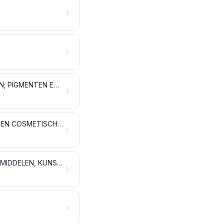
LOOI- EN VERFEXTRACTEN; LOOIZUUR (TANNINE) EN DERIVATEN DAARVAN; PIGMENTEN EN ANDERE KLEUR- EN VERFSTOFFEN; VERF EN VERNIS; MASTIEK; INKT
ETHERISCHE OLIËN EN HARSAROMA'S; PARFUMERIEËN, TOILETARTIKELEN EN COSMETISCHE PRODUCTEN
ZEEP, ORGANISCHE TENSIOACTIEVE PRODUCTEN, WASMIDDELEN, SMEERMIDDELEN, KUNSTWAS, BEREIDE WAS, POETS- EN ONDERHOUDSMIDDELEN, KAARSEN EN DERGELIJKE ARTIKELEN, MODELLEERPASTA'S, TANDTECHNISCHE WASPREPARATEN EN TANDTECHNISCHE PREPARATEN OP BASIS VAN GEBRAND GIPS