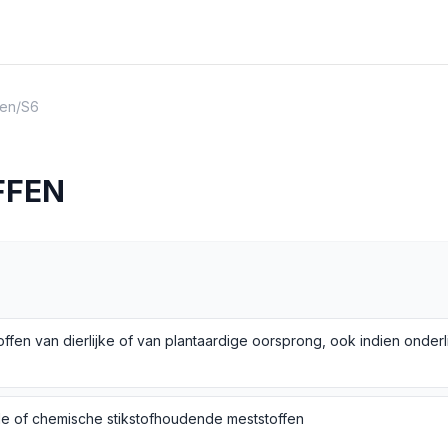
en
/
S6
FFEN
le of chemische stikstofhoudende meststoffen