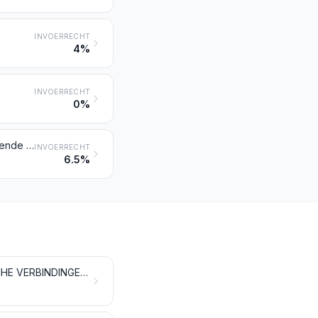
INVOERRECHT
4%
INVOERRECHT
0%
Minerale of chemische meststoffen die twee of drie van de vruchtbaarmakende elementen stikstof, fosfor en kalium bevatten; andere meststoffen; producten bedoeld bij dit hoofdstuk, in tabletten of in dergelijke vormen, dan wel in verpakkingen met een brutogewicht van niet meer dan 10 kg
INVOERRECHT
6.5%
ANORGANISCHE CHEMISCHE PRODUCTEN; ANORGANISCHE OF ORGANISCHE VERBINDINGEN VAN EDELE METALEN, VAN RADIOACTIEVE ELEMENTEN, VAN ZELDZAME AARDMETALEN EN VAN ISOTOPEN