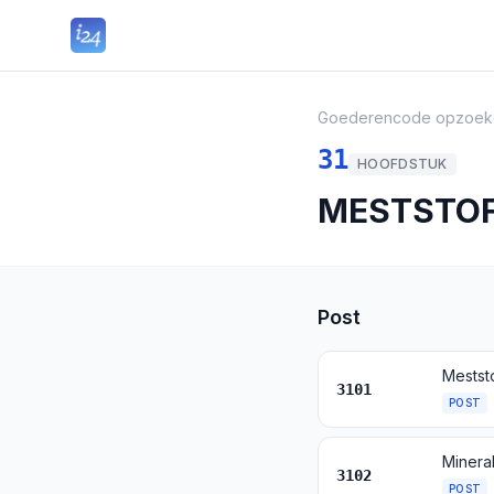
Goederencode opzoek
31
HOOFDSTUK
MESTSTO
Post
3101
POST
Minera
3102
POST