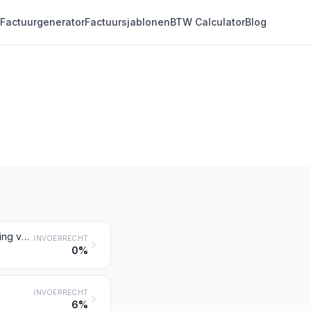
Factuurgenerator
Factuursjablonen
BTW Calculator
Blog
Meststoffen van dierlijke of van plantaardige oorsprong, ook indien onderling vermengd of chemisch behandeld; meststoffen verkregen door vermenging of chemische behandeling van dierlijke of plantaardige producten
INVOERRECHT
0%
INVOERRECHT
6%