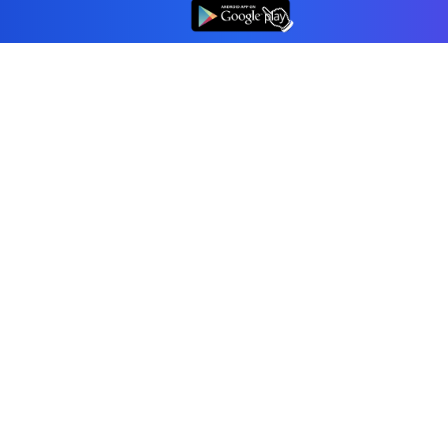
👆
Inkomstenbelasting berekenen
Vennootschapsbelasting
Btw-nummer controleren (VIES)
Urencalculator
Urenregistratie
Urenregistratie
E-handtekening
Alle tools & rekenmachines
Bedrijf
Blog
Contact