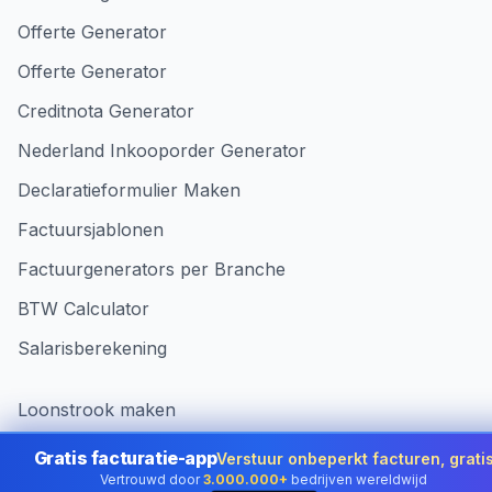
Offerte Generator
Offerte Generator
Creditnota Generator
Nederland Inkooporder Generator
Declaratieformulier Maken
Factuursjablonen
Factuurgenerators per Branche
BTW Calculator
Salarisberekening
Loonstrook maken
Offertecalculator
Gratis facturatie-app
Verstuur onbeperkt facturen, grati
Vertrouwd door
3.000.000+
bedrijven wereldwijd
Omzetprognose-tool