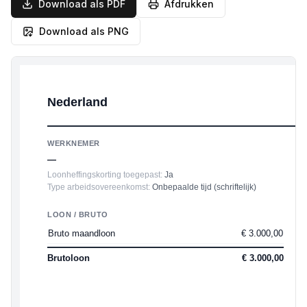
Download als PDF
Afdrukken
Download als PNG
Nederland
WERKNEMER
—
Loonheffingskorting toegepast
:
Ja
Type arbeidsovereenkomst
:
Onbepaalde tijd (schriftelijk)
LOON / BRUTO
I
Bruto maandloon
€ 3.000,00
I
P
Brutoloon
€ 3.000,00
T