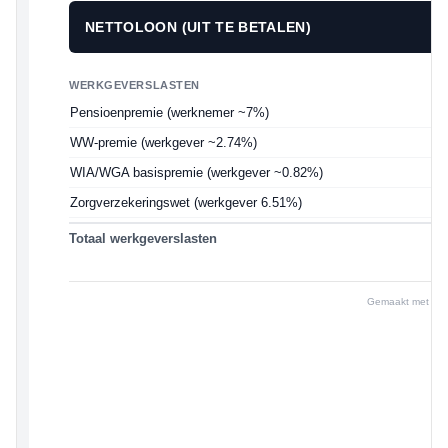
NETTOLOON (UIT TE BETALEN)
WERKGEVERSLASTEN
Pensioenpremie (werknemer ~7%)
WW-premie (werkgever ~2.74%)
WIA/WGA basispremie (werkgever ~0.82%)
Zorgverzekeringswet (werkgever 6.51%)
Totaal werkgeverslasten
Gemaakt met i24