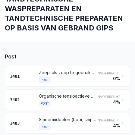
WASPREPARATEN EN
TANDTECHNISCHE PREPARATEN
OP BASIS VAN GEBRAND GIPS
Post
Zeep; als zeep te gebruiken organische tensioactieve producten en organische tensioactieve bereidingen, in de vorm van staven, broden, gestempelde stukken of gestempelde fantasievormen, ook indien zeep bevattend; voor het wassen van de huid te gebruiken organische tensioactieve producten en organische tensioactieve bereidingen, in de vorm van een vloeistof of een crème, ook indien zeep bevattend, opgemaakt voor de verkoop in het klein; papier, watten, vilt en gebonden textielvlies, geïmpregneerd of bedekt met zeep of met detergentia
INVOERRECHT
3401
0%
POST
Organische tensioactieve producten (andere dan zeep); tensioactieve bereidingen, wasmiddelen (hulppreparaten voor het wassen daaronder begrepen) en reinigingsmiddelen, ook indien zeep bevattend, andere dan die bedoeld bij post 3401
INVOERRECHT
3402
4%
POST
Smeermiddelen (boor, snij- en draaiolie (koelolie), preparaten voor het losmaken van bouten en moeren, roest- en corrosiewerende preparaten en preparaten voor het insmeren van vormen, op basis van smeermiddelen, daaronder begrepen), alsmede preparaten van de soort gebruikt voor het smouten, vetten of oliën van textiel, van leder, van pelterijen of van andere stoffen, andere dan preparaten bevattende als basisbestanddeel 70 of meer gewichtspercenten aardolie of olie uit bitumineuze mineralen
INVOERRECHT
3403
4%
POST