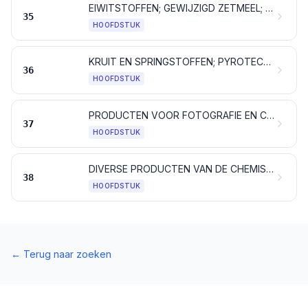
EIWITSTOFFEN; GEWIJZIGD ZETMEEL; LIJM; ENZYMEN
35
HOOFDSTUK
KRUIT EN SPRINGSTOFFEN; PYROTECHNISCHE ARTIKELEN; LUCIFERS; VONKENDE LEGERINGEN; ONTVLAMBARE STOFFEN
36
HOOFDSTUK
PRODUCTEN VOOR FOTOGRAFIE EN CINEMATOGRAFIE
37
HOOFDSTUK
DIVERSE PRODUCTEN VAN DE CHEMISCHE INDUSTRIE
38
HOOFDSTUK
←
Terug naar zoeken