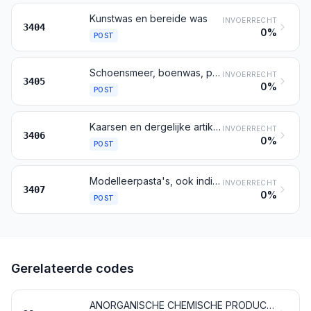
Kunstwas en bereide was
INVOERRECHT
3404
0%
POST
Schoensmeer, boenwas, poetsmiddelen voor carrosserieën, glas of metaal, schuurpasta's en -poeders en dergelijke preparaten (ook indien in de vorm van papier, van watten, van vilt, van gebonden textielvlies, van kunststof of rubber met celstructuur, geïmpregneerd of bedekt met deze preparaten), andere dan de was bedoeld bij post 3404
INVOERRECHT
3405
0%
POST
Kaarsen en dergelijke artikelen
INVOERRECHT
3406
0%
POST
Modelleerpasta's, ook indien opgemaakt als kinderspeelgoed; tandtechnische waspreparaten en dergelijke preparaten, in assortimenten, opgemaakt voor de verkoop in het klein of in plaat-, staaf- of hoefijzervorm of in dergelijke vormen (bijvoorbeeld bijtplaatjes); andere preparaten voor tandtechnisch gebruik, op basis van gebrand gips
INVOERRECHT
3407
0%
POST
Gerelateerde codes
ANORGANISCHE CHEMISCHE PRODUCTEN; ANORGANISCHE OF ORGANISCHE VERBINDINGEN VAN EDELE METALEN, VAN RADIOACTIEVE ELEMENTEN, VAN ZELDZAME AARDMETALEN EN VAN ISOTOPEN