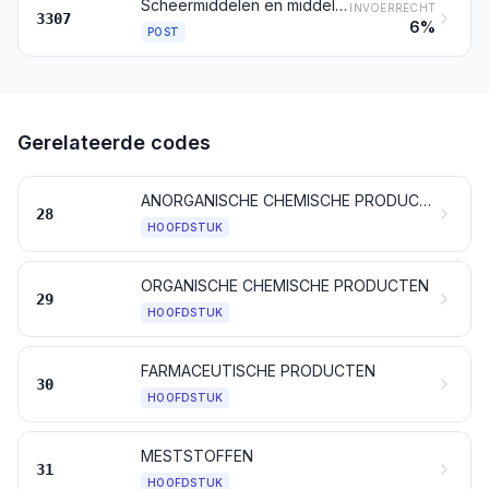
Scheermiddelen en middelen die voor of na het scheren worden gebruikt, deodorantia voor lichaamsverzorging, badpreparaten, ontharingsmiddelen en andere parfumerieën, toiletartikelen en cosmetische producten, elders genoemd noch elders onder begrepen; preparaten voor het neutraliseren van geuren in vertrekken (deodorantia), ook indien niet geparfumeerd of met desinfecterende eigenschappen
INVOERRECHT
3307
6%
POST
Gerelateerde codes
ANORGANISCHE CHEMISCHE PRODUCTEN; ANORGANISCHE OF ORGANISCHE VERBINDINGEN VAN EDELE METALEN, VAN RADIOACTIEVE ELEMENTEN, VAN ZELDZAME AARDMETALEN EN VAN ISOTOPEN
28
HOOFDSTUK
ORGANISCHE CHEMISCHE PRODUCTEN
29
HOOFDSTUK
FARMACEUTISCHE PRODUCTEN
30
HOOFDSTUK
MESTSTOFFEN
31
HOOFDSTUK