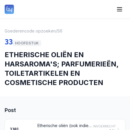
Goederencode opzoeken
/
S6
33
HOOFDSTUK
ETHERISCHE OLIËN EN
HARSAROMA'S; PARFUMERIEËN,
TOILETARTIKELEN EN
COSMETISCHE PRODUCTEN
Post
Etherische oliën (ook indien daaruit de terpenen zijn afgesplitst), vast of vloeibaar; harsaroma's; door extractie verkregen oleoharsen; geconcentreerde oplossingen van etherische oliën in vet, in vette oliën, in was of in dergelijke stoffen, verkregen door enfleurage of door maceratie; terpeenhoudende bijproducten, afgesplitst uit etherische oliën; gedistilleerd aromatisch water en waterige oplossingen van etherische oliën
INVOERRECHT
3301