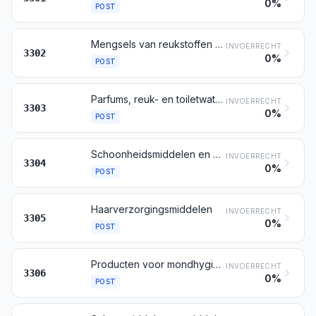
0%
POST
Mengsels van reukstoffen en mengsels (oplossingen in alcohol daaronder begrepen) op basis van een of meer van deze zelfstandigheden met andere stoffen, van de soort gebruikt als grondstof voor de industrie; andere bereidingen op basis van reukstoffen, van de soort gebruikt voor de vervaardiging van dranken
INVOERRECHT
3302
0%
POST
Parfums, reuk- en toiletwaters
INVOERRECHT
3303
0%
POST
Schoonheidsmiddelen en producten voor de huidverzorging (andere dan geneesmiddelen), preparaten tegen zonnebrand en preparaten voor het verkrijgen van een bruine huidskleur daaronder begrepen; producten voor manicure of voor pedicure
INVOERRECHT
3304
0%
POST
Haarverzorgingsmiddelen
INVOERRECHT
3305
0%
POST
Producten voor mondhygiëne en voor tandverzorging, kleefpoeders en -pasta's voor kunstgebitten daaronder begrepen; garens gebruikt voor het schoonmaken tussen de tanden (floszijde), opgemaakt voor de verkoop in het klein
INVOERRECHT
3306
0%
POST