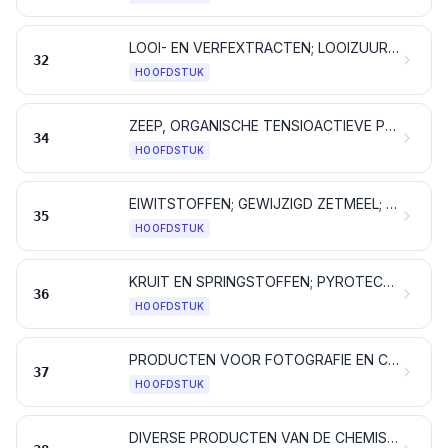
LOOI- EN VERFEXTRACTEN; LOOIZUUR (TANNINE) EN DERIVATEN DAARVAN; PIGMENTEN EN ANDERE KLEUR- EN VERFSTOFFEN; VERF EN VERNIS; MASTIEK; INKT
32
HOOFDSTUK
ZEEP, ORGANISCHE TENSIOACTIEVE PRODUCTEN, WASMIDDELEN, SMEERMIDDELEN, KUNSTWAS, BEREIDE WAS, POETS- EN ONDERHOUDSMIDDELEN, KAARSEN EN DERGELIJKE ARTIKELEN, MODELLEERPASTA'S, TANDTECHNISCHE WASPREPARATEN EN TANDTECHNISCHE PREPARATEN OP BASIS VAN GEBRAND GIPS
34
HOOFDSTUK
EIWITSTOFFEN; GEWIJZIGD ZETMEEL; LIJM; ENZYMEN
35
HOOFDSTUK
KRUIT EN SPRINGSTOFFEN; PYROTECHNISCHE ARTIKELEN; LUCIFERS; VONKENDE LEGERINGEN; ONTVLAMBARE STOFFEN
36
HOOFDSTUK
PRODUCTEN VOOR FOTOGRAFIE EN CINEMATOGRAFIE
37
HOOFDSTUK
DIVERSE PRODUCTEN VAN DE CHEMISCHE INDUSTRIE