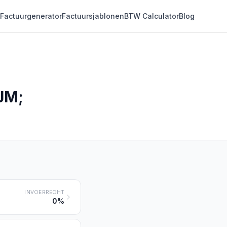
Factuurgenerator
Factuursjablonen
BTW Calculator
Blog
JM;
INVOERRECHT
0%