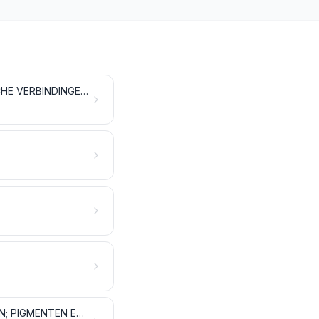
ANORGANISCHE CHEMISCHE PRODUCTEN; ANORGANISCHE OF ORGANISCHE VERBINDINGEN VAN EDELE METALEN, VAN RADIOACTIEVE ELEMENTEN, VAN ZELDZAME AARDMETALEN EN VAN ISOTOPEN
LOOI- EN VERFEXTRACTEN; LOOIZUUR (TANNINE) EN DERIVATEN DAARVAN; PIGMENTEN EN ANDERE KLEUR- EN VERFSTOFFEN; VERF EN VERNIS; MASTIEK; INKT