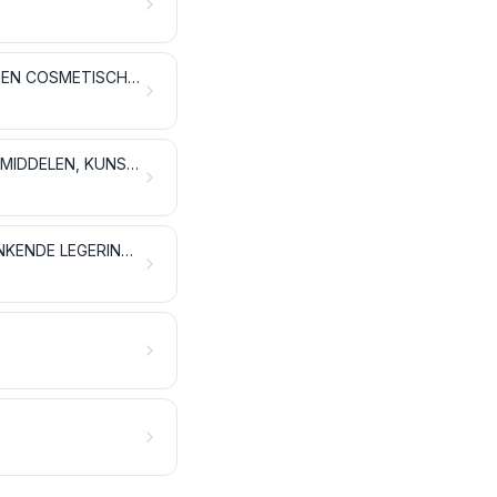
ETHERISCHE OLIËN EN HARSAROMA'S; PARFUMERIEËN, TOILETARTIKELEN EN COSMETISCHE PRODUCTEN
ZEEP, ORGANISCHE TENSIOACTIEVE PRODUCTEN, WASMIDDELEN, SMEERMIDDELEN, KUNSTWAS, BEREIDE WAS, POETS- EN ONDERHOUDSMIDDELEN, KAARSEN EN DERGELIJKE ARTIKELEN, MODELLEERPASTA'S, TANDTECHNISCHE WASPREPARATEN EN TANDTECHNISCHE PREPARATEN OP BASIS VAN GEBRAND GIPS
KRUIT EN SPRINGSTOFFEN; PYROTECHNISCHE ARTIKELEN; LUCIFERS; VONKENDE LEGERINGEN; ONTVLAMBARE STOFFEN