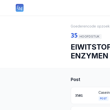
Goederencode opzoek
35
HOOFDSTUK
EIWITSTOF
ENZYMEN
Post
Caseïn
3501
POST