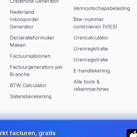
Creditnota Generator
Vennootschapsbelasting
Nederland
Inkooporder
Btw-nummer
Generator
controleren (VIES)
Declaratieformulier
Urencalculator
Maken
Urenregistratie
Factuursjablonen
Urenregistratie
Factuurgenerators per
E-handtekening
Branche
Alle tools &
BTW Calculator
rekenmachines
Salarisberekening
 Netherlands
kt facturen, gratis