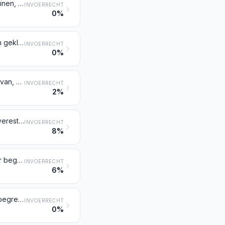
Albuminen (daaronder begrepen concentraten van twee of meer weiproteïnen, bevattende meer dan 80 gewichtspercenten weiproteïnen, berekend op de droge stof), albuminaten en andere derivaten van albuminen
INVOERRECHT
0%
Gelatine (gelatine in vierkante of rechthoekige bladen of vellen, ook indien gekleurd of aan het oppervlak bewerkt, daaronder begrepen) en derivaten daarvan; „isinglass”; andere lijm van dierlijke oorsprong, andere dan lijm van caseïne bedoeld bij post 3501
INVOERRECHT
0%
Peptonen en derivaten daarvan; andere proteïnestoffen en derivaten daarvan, elders genoemd noch elders onder begrepen; poeder van huiden, ook indien behandeld met chroom
INVOERRECHT
2%
Dextrine en ander gewijzigd zetmeel (bijvoorbeeld voorgegelatineerd of veresterd zetmeel); lijm op basis van zetmeel, van dextrine of van ander gewijzigd zetmeel
INVOERRECHT
8%
Lijm en andere bereide kleefmiddelen, elders genoemd noch elders onder begrepen; als lijm of als kleefmiddel te gebruiken producten, opgemaakt voor de verkoop in het klein als lijm of als kleefmiddel, in een opmaak met een nettogewicht van niet meer dan 1 kg
INVOERRECHT
6%
Enzymen; bereidingen van enzymen, elders genoemd noch elders onder begrepen
INVOERRECHT
0%