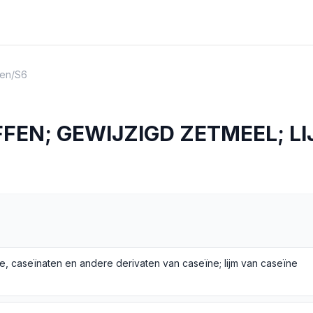
en
/
S6
FEN; GEWIJZIGD ZETMEEL; LI
e, caseïnaten en andere derivaten van caseïne; lijm van caseïne