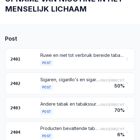
MENSELIJK LICHAAM
Post
Ruwe en niet tot verbruik bereide tabak; afvallen van tabak
2401
POST
Sigaren, cigarillo's en sigaretten, van tabak of van tabakssurrogaten
INVOERRECHT
2402
50%
POST
Andere tabak en tabakssurrogaten, tot verbruik bereid; „gehomogeniseerde” en „gereconstitueerde” tabak; tabaksextracten en tabakssausen
INVOERRECHT
2403
70%
POST
Producten bevattende tabak, gereconstitueerde tabak, nicotine, of tabaks- of nicotinesurrogaten, bestemd voor inhalatie zonder verbranding; andere nicotine bevattende producten, bestemd voor de opname van nicotine in het menselijk lichaam
INVOERRECHT
2404
6%
POST