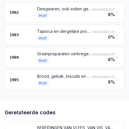
Deegwaren, ook indien gekookt of gevuld (met vlees of andere zelfstandigheden) dan wel op andere wijze bereid, zoals spaghetti, macaroni, noedels, lasagne, gnocchi, ravioli en cannelloni; couscous, ook indien bereid
INVOERRECHT
1902
8%
POST
Tapioca en dergelijke producten bereid uit zetmeel, in de vorm van vlokken, korrels, parels en dergelijke
INVOERRECHT
1903
0%
POST
Graanpreparaten verkregen door poffen of door roosteren (bijvoorbeeld cornflakes); granen (andere dan mais) in de vorm van korrels of in de vorm van vlokken of van andere bewerkte korrels (met uitzondering van meel, gries en griesmeel), voorgekookt of op andere wijze bereid, elders genoemd noch elders onder begrepen
INVOERRECHT
1904
8%
POST
Brood, gebak, biscuits en andere bakkerswaren, ook indien deze producten cacao bevatten; ouwel in bladen, hosties, ouwels voor geneesmiddelen, plakouwels en dergelijke producten van meel of van zetmeel
INVOERRECHT
1905
8%
POST
Gerelateerde codes
BEREIDINGEN VAN VLEES, VAN VIS, VAN SCHAALDIEREN, VAN WEEKDIEREN, VAN ANDERE ONGEWERVELDE WATERDIEREN OF VAN INSECTEN