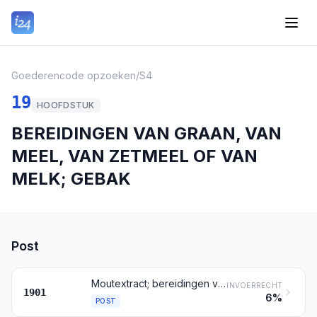
Goederencode opzoeken
/
S4
19
HOOFDSTUK
BEREIDINGEN VAN GRAAN, VAN
MEEL, VAN ZETMEEL OF VAN
MELK; GEBAK
Post
Moutextract; bereidingen voor menselijke consumptie van meel, gries, griesmeel, zetmeel of moutextract, geen of minder dan 40 gewichtspercenten cacao bevattend, berekend op een geheel ontvette basis, elders genoemd noch elders onder begrepen; bereidingen voor menselijke consumptie van producten bedoeld bij de posten 0401 tot en met 0404, geen of minder dan 5 gewichtspercenten cacao bevattend, berekend op een geheel ontvette basis, elders genoemd noch elders onder begrepen
INVOERRECHT
1901
6%
POST