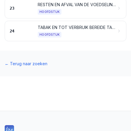
RESTEN EN AFVAL VAN DE VOEDSELINDUSTRIE; BEREID VOEDSEL VOOR DIEREN
23
HOOFDSTUK
TABAK EN TOT VERBRUIK BEREIDE TABAKSSURROGATEN; PRODUCTEN, AL DAN NIET NICOTINE BEVATTENDE, BESTEMD VOOR INHALATIE ZONDER VERBRANDING; ANDERE NICOTINE BEVATTENDE PRODUCTEN, BESTEMD VOOR DE OPNAME VAN NICOTINE IN HET MENSELIJK LICHAAM
24
HOOFDSTUK
←
Terug naar zoeken