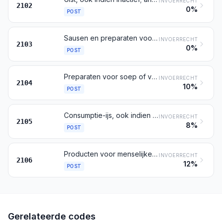
INVOERRECHT
2102
0%
POST
Sausen en preparaten voor sausen; samengestelde kruiderijen en dergelijke producten; mosterdmeel en bereide mosterd
INVOERRECHT
2103
0%
POST
Preparaten voor soep of voor bouillon; bereide soep en bouillon; samengestelde gehomogeniseerde producten voor menselijke consumptie
INVOERRECHT
2104
10%
POST
Consumptie-ijs, ook indien cacao bevattend
INVOERRECHT
2105
8%
POST
Producten voor menselijke consumptie, elders genoemd noch elders onder begrepen
INVOERRECHT
2106
12%
POST
Gerelateerde codes