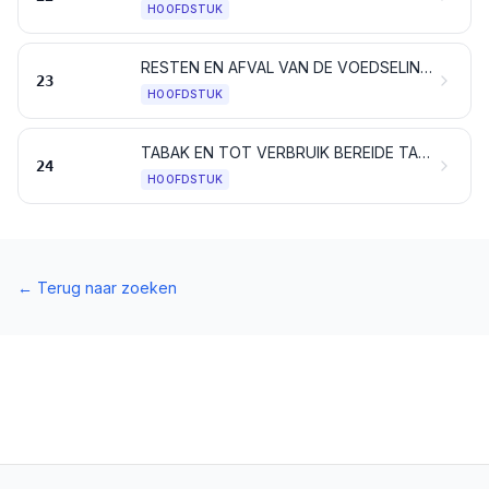
HOOFDSTUK
RESTEN EN AFVAL VAN DE VOEDSELINDUSTRIE; BEREID VOEDSEL VOOR DIEREN
23
HOOFDSTUK
TABAK EN TOT VERBRUIK BEREIDE TABAKSSURROGATEN; PRODUCTEN, AL DAN NIET NICOTINE BEVATTENDE, BESTEMD VOOR INHALATIE ZONDER VERBRANDING; ANDERE NICOTINE BEVATTENDE PRODUCTEN, BESTEMD VOOR DE OPNAME VAN NICOTINE IN HET MENSELIJK LICHAAM
24
HOOFDSTUK
←
Terug naar zoeken