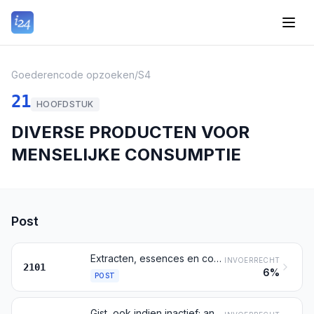
Goederencode opzoeken
/
S4
21
HOOFDSTUK
DIVERSE PRODUCTEN VOOR
MENSELIJKE CONSUMPTIE
Post
Extracten, essences en concentraten, van koffie, van thee of van maté en preparaten op basis van deze producten of op basis van koffie, van thee of van maté; gebrande cichorei en andere gebrande koffiesurrogaten, alsmede extracten, essences en concentraten daarvan
INVOERRECHT
2101
6%
POST
Gist, ook indien inactief; andere eencellige micro-organismen, dood (andere dan de vaccins bedoeld bij post 3002); samengesteld bakpoeder