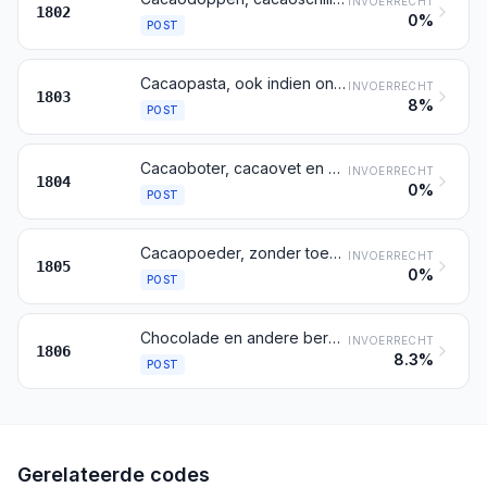
INVOERRECHT
1802
0%
POST
Cacaopasta, ook indien ontvet
INVOERRECHT
1803
8%
POST
Cacaoboter, cacaovet en cacao-olie
INVOERRECHT
1804
0%
POST
Cacaopoeder, zonder toegevoegde suiker of andere zoetstoffen
INVOERRECHT
1805
0%
POST
Chocolade en andere bereidingen voor menselijke consumptie die cacao bevatten
INVOERRECHT
1806
8.3%
POST
Gerelateerde codes