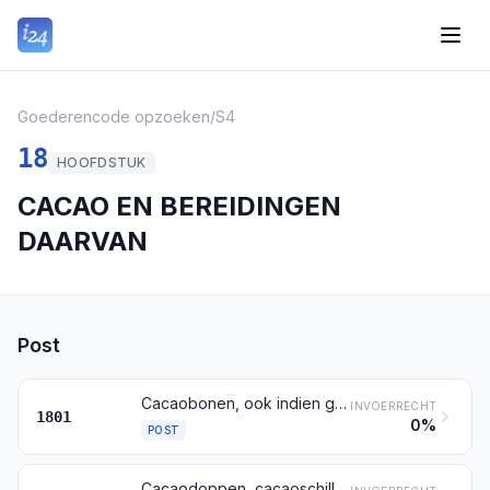
Goederencode opzoeken
/
S4
18
HOOFDSTUK
CACAO EN BEREIDINGEN
DAARVAN
Post
Cacaobonen, ook indien gebroken, al dan niet gebrand
INVOERRECHT
1801
0%
POST
Cacaodoppen, cacaoschillen, cacaovliezen en andere afvallen van cacao