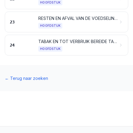
HOOFDSTUK
RESTEN EN AFVAL VAN DE VOEDSELINDUSTRIE; BEREID VOEDSEL VOOR DIEREN
23
HOOFDSTUK
TABAK EN TOT VERBRUIK BEREIDE TABAKSSURROGATEN; PRODUCTEN, AL DAN NIET NICOTINE BEVATTENDE, BESTEMD VOOR INHALATIE ZONDER VERBRANDING; ANDERE NICOTINE BEVATTENDE PRODUCTEN, BESTEMD VOOR DE OPNAME VAN NICOTINE IN HET MENSELIJK LICHAAM
24
HOOFDSTUK
←
Terug naar zoeken