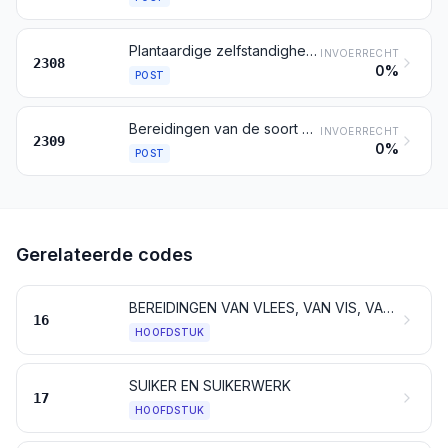
Plantaardige zelfstandigheden en plantaardig afval, plantaardige residuen en bijproducten, ook indien in pellets, van de soort gebruikt voor het voederen van dieren, elders genoemd noch elders onder begrepen
INVOERRECHT
2308
0%
POST
Bereidingen van de soort gebruikt voor het voederen van dieren
INVOERRECHT
2309
0%
POST
Gerelateerde codes
BEREIDINGEN VAN VLEES, VAN VIS, VAN SCHAALDIEREN, VAN WEEKDIEREN, VAN ANDERE ONGEWERVELDE WATERDIEREN OF VAN INSECTEN
16
HOOFDSTUK
SUIKER EN SUIKERWERK
17
HOOFDSTUK