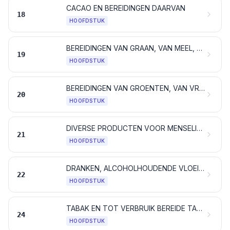
CACAO EN BEREIDINGEN DAARVAN
18
HOOFDSTUK
BEREIDINGEN VAN GRAAN, VAN MEEL, VAN ZETMEEL OF VAN MELK; GEBAK
19
HOOFDSTUK
BEREIDINGEN VAN GROENTEN, VAN VRUCHTEN EN VAN ANDERE PLANTENDELEN
20
HOOFDSTUK
DIVERSE PRODUCTEN VOOR MENSELIJKE CONSUMPTIE
21
HOOFDSTUK
DRANKEN, ALCOHOLHOUDENDE VLOEISTOFFEN EN AZIJN
22
HOOFDSTUK
TABAK EN TOT VERBRUIK BEREIDE TABAKSSURROGATEN; PRODUCTEN, AL DAN NIET NICOTINE BEVATTENDE, BESTEMD VOOR INHALATIE ZONDER VERBRANDING; ANDERE NICOTINE BEVATTENDE PRODUCTEN, BESTEMD VOOR DE OPNAME VAN NICOTINE IN HET MENSELIJK LICHAAM
24
HOOFDSTUK