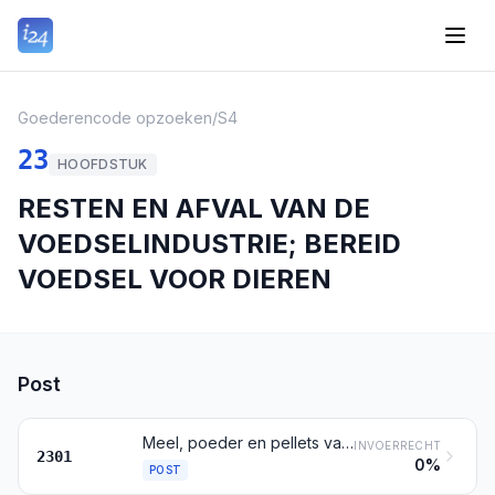
Goederencode opzoeken
/
S4
23
HOOFDSTUK
RESTEN EN AFVAL VAN DE
VOEDSELINDUSTRIE; BEREID
VOEDSEL VOOR DIEREN
Post
Meel, poeder en pellets van vlees, van slachtafvallen, van vis, van schaaldieren, van weekdieren of van andere ongewervelde waterdieren, ongeschikt voor menselijke consumptie; kanen
INVOERRECHT
2301
0%
POST