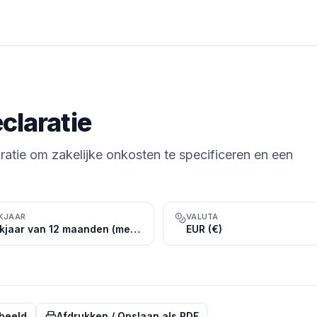
claratie
ratie om zakelijke onkosten te specificeren en een
KJAAR
VALUTA
Boekjaar van 12 maanden (meestal kalenderjaar, 1 januari t/m 31 december)
EUR (€)
beeld
Afdrukken / Opslaan als PDF