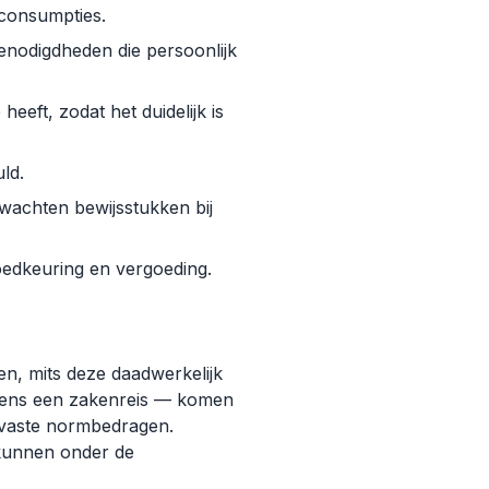
n consumpties.
enodigdheden die persoonlijk
eft, zodat het duidelijk is
ld.
rwachten bewijsstukken bij
goedkeuring en vergoeding.
en, mits deze daadwerkelijk
ijdens een zakenreis — komen
 vaste normbedragen.
kunnen onder de