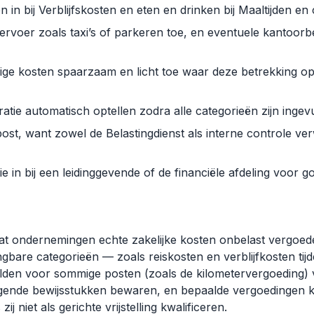
n in bij Verblijfskosten en eten en drinken bij Maaltijden e
ervoer zoals taxi’s of parkeren toe, en eventuele kantoorb
ge kosten spaarzaam en licht toe waar deze betrekking op he
ratie automatisch optellen zodra alle categorieën zijn ingevu
ost, want zowel de Belastingdienst als interne controle ve
ie in bij een leidinggevende of de financiële afdeling voor 
 dat ondernemingen echte zakelijke kosten onbelast vergoed
angbare categorieën — zoals reiskosten en verblijfkosten t
elden voor sommige posten (zoals de kilometervergoeding)
gende bewijsstukken bewaren, en bepaalde vergoedingen 
ij niet als gerichte vrijstelling kwalificeren.