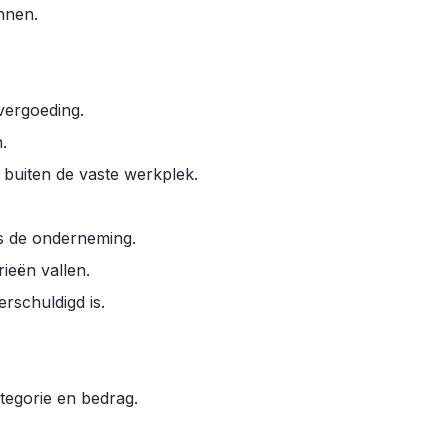
nnen.
rvergoeding.
.
 buiten de vaste werkplek.
s de onderneming.
ieën vallen.
rschuldigd is.
tegorie en bedrag.