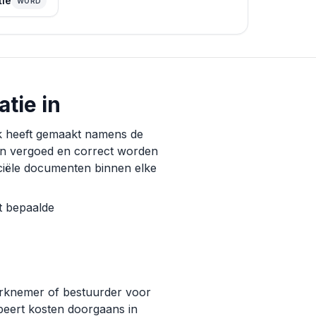
tie
WORD
tie in
jk heeft gemaakt namens de
en vergoed en correct worden
nciële documenten binnen elke
at bepaalde
werknemer of bestuurder voor
peert kosten doorgaans in