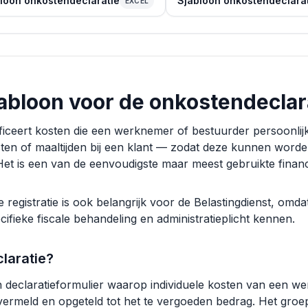
loon onkostendeclaratie
Sjabloon onkostendeclara
EXCEL
jabloon voor de onkostendeclara
ficeert kosten die een werknemer of bestuurder persoonli
ten of maaltijden bij een klant — zodat deze kunnen word
. Het is een van de eenvoudigste maar meest gebruikte fina
e registratie is ook belangrijk voor de Belastingdienst, omd
fieke fiscale behandeling en administratieplicht kennen.
laratie?
n declaratieformulier waarop individuele kosten van een 
vermeld en opgeteld tot het te vergoeden bedrag. Het groe