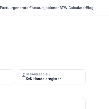
Factuurgenerator
Factuursjablonen
BTW Calculator
Blog
NEERGELEGD BIJ
KvK Handelsregister