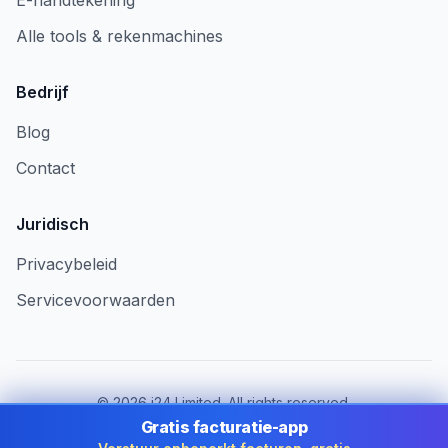
E-handtekening
Alle tools & rekenmachines
Bedrijf
Blog
Contact
Juridisch
Privacybeleid
Servicevoorwaarden
©
2026
i24 Limited. All rights reserved.
Voor bedrijven in Netherlands
Gratis facturatie-app