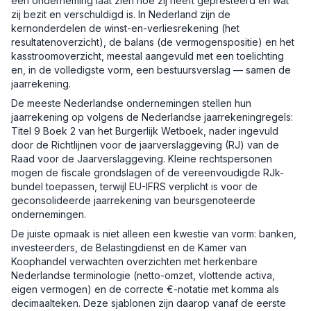
een onderneming laat zien hoe zij heeft gepresteerd en wat
zij bezit en verschuldigd is. In Nederland zijn de
kernonderdelen de winst-en-verliesrekening (het
resultatenoverzicht), de balans (de vermogenspositie) en het
kasstroomoverzicht, meestal aangevuld met een toelichting
en, in de volledigste vorm, een bestuursverslag — samen de
jaarrekening.
De meeste Nederlandse ondernemingen stellen hun
jaarrekening op volgens de Nederlandse jaarrekeningregels:
Titel 9 Boek 2 van het Burgerlijk Wetboek, nader ingevuld
door de Richtlijnen voor de jaarverslaggeving (RJ) van de
Raad voor de Jaarverslaggeving. Kleine rechtspersonen
mogen de fiscale grondslagen of de vereenvoudigde RJk-
bundel toepassen, terwijl EU-IFRS verplicht is voor de
geconsolideerde jaarrekening van beursgenoteerde
ondernemingen.
De juiste opmaak is niet alleen een kwestie van vorm: banken,
investeerders, de Belastingdienst en de Kamer van
Koophandel verwachten overzichten met herkenbare
Nederlandse terminologie (netto-omzet, vlottende activa,
eigen vermogen) en de correcte €-notatie met komma als
decimaalteken. Deze sjablonen zijn daarop vanaf de eerste