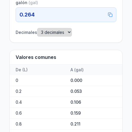
galón
(
gal
)
0.264
Decimales
Valores comunes
De
(
L
)
A
(
gal
)
0
0.000
0.2
0.053
0.4
0.106
0.6
0.159
0.8
0.211