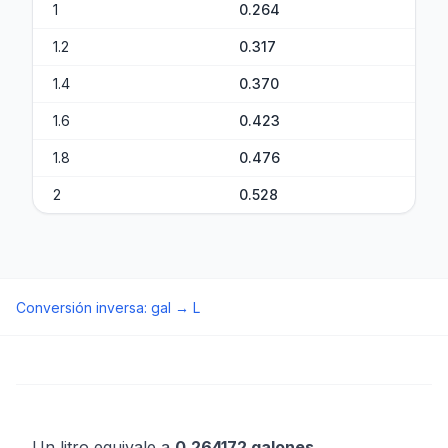
1
0.264
1.2
0.317
1.4
0.370
1.6
0.423
1.8
0.476
2
0.528
Conversión inversa
:
gal
→
L
Un litro equivale a
0.264172 galones