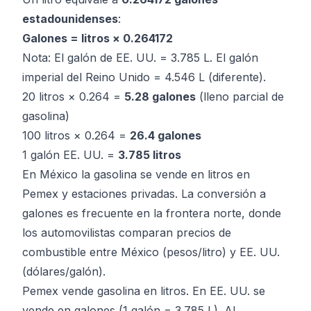
estadounidenses
:
Galones = litros × 0.264172
Nota: El galón de EE. UU. = 3.785 L. El galón
imperial del Reino Unido = 4.546 L (diferente).
20 litros × 0.264 =
5.28 galones
(lleno parcial de
gasolina)
100 litros × 0.264 =
26.4 galones
1 galón EE. UU. =
3.785 litros
En México la gasolina se vende en litros en
Pemex y estaciones privadas. La conversión a
galones es frecuente en la frontera norte, donde
los automovilistas comparan precios de
combustible entre México (pesos/litro) y EE. UU.
(dólares/galón).
Pemex vende gasolina en litros. En EE. UU. se
vende en galones (1 galón = 3.785 L). Al