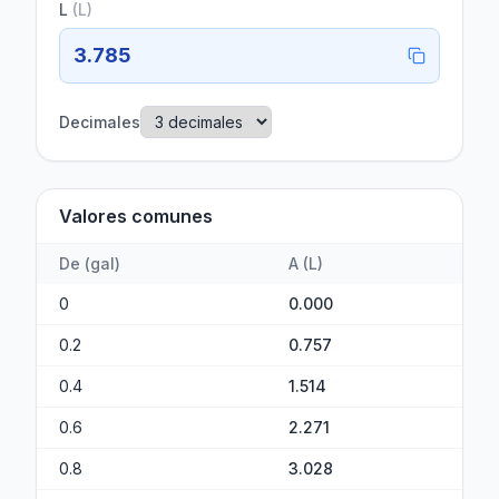
L
(
L
)
3.785
Decimales
Valores comunes
De
(
gal
)
A
(
L
)
0
0.000
0.2
0.757
0.4
1.514
0.6
2.271
0.8
3.028