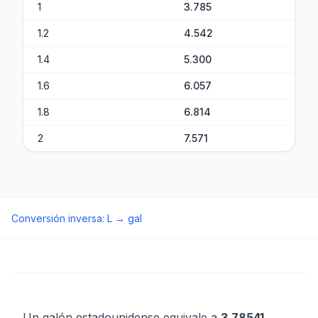
1
3.785
1.2
4.542
1.4
5.300
1.6
6.057
1.8
6.814
2
7.571
Conversión inversa
:
L
→
gal
Un galón estadounidense equivale a
3.78541