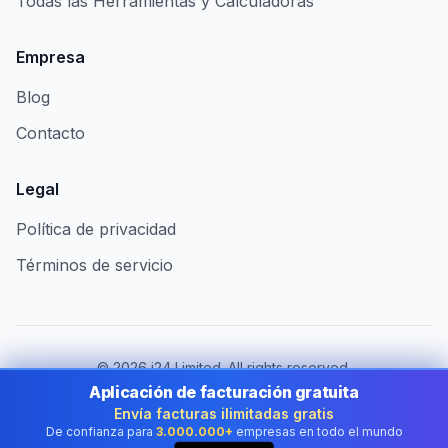
Todas las Herramientas y Calculadoras
Empresa
Blog
Contacto
Legal
Política de privacidad
Términos de servicio
©
2026
i24 Limited. All rights reserved.
Al servicio de empresas en Mexico
Aplicación de facturación gratuita
Envía facturas ilimitadas gratis
Cambiar de país:
Mexico
De confianza para
3.000.000+
empresas en todo el mundo