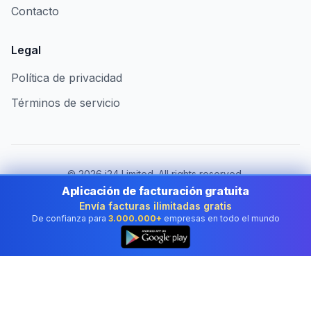
Contacto
Legal
Política de privacidad
Términos de servicio
©
2026
i24 Limited. All rights reserved.
Al servicio de empresas en Mexico
Aplicación de facturación gratuita
Envía facturas ilimitadas gratis
Cambiar de país:
Mexico
De confianza para
3.000.000+
empresas en todo el mundo