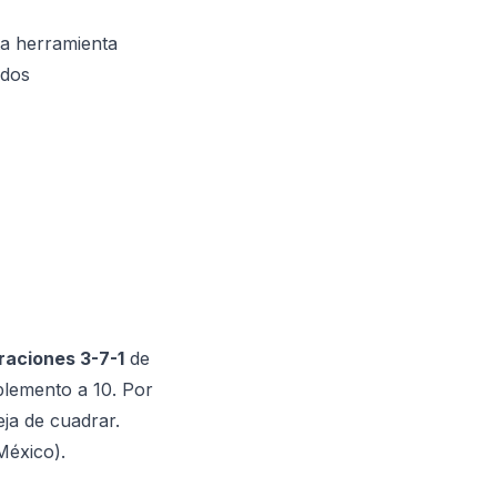
ta herramienta
ados
aciones 3-7-1
de
plemento a 10. Por
eja de cuadrar.
México).