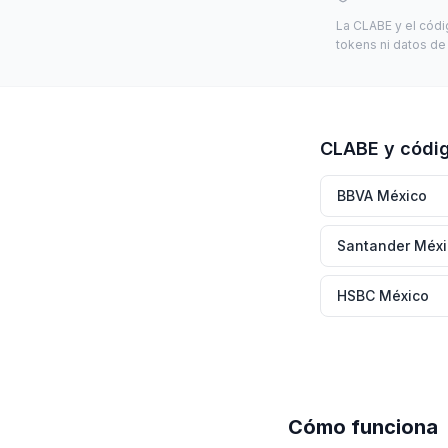
La CLABE y el códi
tokens ni datos de t
CLABE y códi
BBVA México
Santander Méx
HSBC México
Cómo funciona