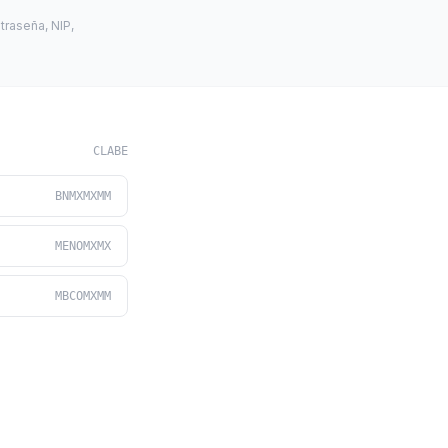
traseña, NIP,
CLABE
BNMXMXMM
MENOMXMX
MBCOMXMM