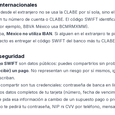
internacionales
 desde el extranjero no se usa la CLABE por sí sola, sino e
n tu número de cuenta o CLABE. El código SWIFT identifica 
 (por ejemplo, BBVA México usa BCMRMXMM).
opa,
México no utiliza IBAN
. Si alguien en el extranjero te 
cto es entregar el código SWIFT del banco más tu CLABE d
 seguridad
go SWIFT
son datos públicos: puedes compartirlos sin pro
ecibir) un pago
. No representan un riesgo por sí mismos, i
scriban.
compartir son tus credenciales: contraseña de banca en lí
 los datos completos de tu tarjeta (número, fecha de vencim
e pida esa información a cambio de un supuesto pago o pre
o te pedirá tu contraseña, NIP ni CVV por teléfono, mensa