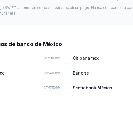
go SWIFT se pueden compartir para recibir un pago. Nunca compartas tu con
u tarjeta.
gos de banco de México
Citibanamex
BCMRMXMM
ico
Banorte
BMSXMXMM
Scotiabank México
BIMEMXMM