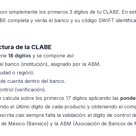
on simplemente los primeros 3 dígitos de tu CLABE. En es
BE completa y verás el banco y su código SWIFT identific
ctura de la CLABE
iene
18 dígitos
y se compone así:
l banco (institución), asignado por la ABM.
udad o región).
e cuenta dentro del banco.
ntrol (verificación).
se calcula sobre los primeros 17 dígitos aplicando las
ponder
ndo el último dígito de cada producto y obteniendo el com
rita casi siempre falla la validación: el dígito de control d
o de México (Banxico) y la ABM (Asociación de Bancos de 