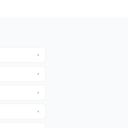
+
+
+
+