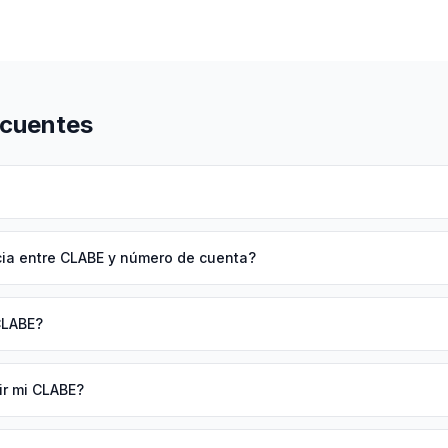
ecuentes
cia entre CLABE y número de cuenta?
CLABE?
ir mi CLABE?