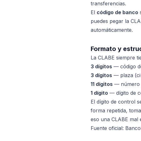
transferencias.
El
código de banco
s
puedes pegar la CLA
automáticamente.
Formato y estru
La CLABE siempre t
3 dígitos
— código de
3 dígitos
— plaza (ci
11 dígitos
— número d
1 dígito
— dígito de co
El dígito de control 
forma repetida, toma
eso una CLABE mal esc
Fuente oficial: Banc