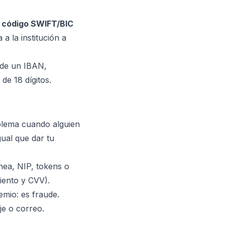
l
código SWIFT/BIC
a la institución a
pide un IBAN,
e 18 dígitos.
blema cuando alguien
gual que dar tu
nea, NIP, tokens o
iento y CVV).
mio: es fraude.
je o correo.