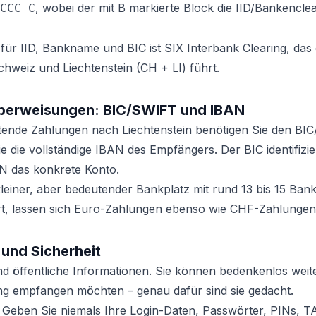
, wobei der mit B markierte Block die IID/Bankenc
CCC C
für IID, Bankname und BIC ist SIX Interbank Clearing, da
chweiz und Liechtenstein (CH + LI) führt.
Überweisungen: BIC/SWIFT und IBAN
tende Zahlungen nach Liechtenstein benötigen Sie den BI
die vollständige IBAN des Empfängers. Der BIC identifizie
BAN das konkrete Konto.
n kleiner, aber bedeutender Bankplatz mit rund 13 bis 15 Ba
 lassen sich Euro-Zahlungen ebenso wie CHF-Zahlungen e
 und Sicherheit
nd öffentliche Informationen. Sie können bedenkenlos wei
ng empfangen möchten – genau dafür sind sie gedacht.
Geben Sie niemals Ihre Login-Daten, Passwörter, PINs, T