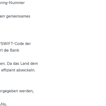
learing-Nummer
s ein gemeinsames
C/SWIFT-Code der
rt die Bank
nken. Da das Land dem
ffizient abwickeln.
tergegeben werden,
ANs,