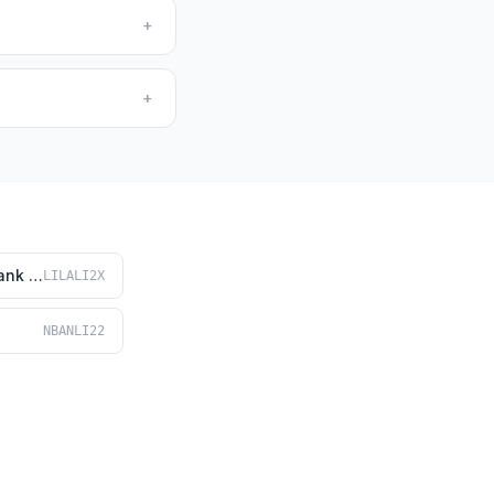
+
+
Liechtensteinische Landesbank (LLB)
LILALI2X
NBANLI22