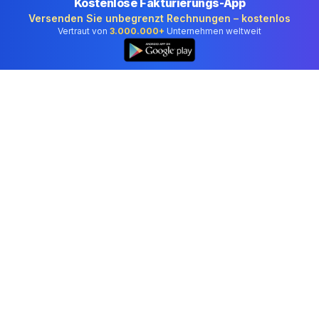
Kostenlose Fakturierungs-App
Versenden Sie unbegrenzt Rechnungen – kostenlos
Vertraut von
3.000.000+
Unternehmen weltweit
Kostenlose E-Signatur
Liechtenstein – Unterschrift
zeichnen oder PDF signieren
Erstellen Sie eine kostenlose elektronische Unterschrift —
zeichnen, tippen oder laden Sie ein PDF hoch. Kein Konto,
keine Software.
Alles läuft lokal in Ihrem Browser. Keine Datei verlässt Ihr Gerät.