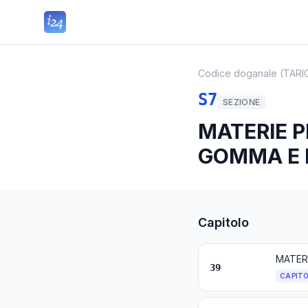
Codice doganale (TARI
S7
SEZIONE
MATERIE P
GOMMA E 
Capitolo
MATERI
39
CAPIT