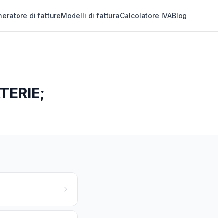
eratore di fatture
Modelli di fattura
Calcolatore IVA
Blog
TERIE;