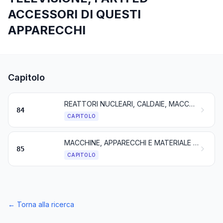
ACCESSORI DI QUESTI
APPARECCHI
Capitolo
REATTORI NUCLEARI, CALDAIE, MACCHINE, APPARECCHI E CONGEGNI MECCANICI; PARTI DI QUESTE MACCHINE O APPARECCHI
84
CAPITOLO
MACCHINE, APPARECCHI E MATERIALE ELETTRICO E LORO PARTI; APPARECCHI PER LA REGISTRAZIONE O LA RIPRODUZIONE DEL SUONO, APPARECCHI PER LA REGISTRAZIONE O LA RIPRODUZIONE DELLE IMMAGINI E DEL SUONO PER LA TELEVISIONE, E PARTI ED ACCESSORI DI QUESTI APPARECCHI
85
CAPITOLO
←
Torna alla ricerca