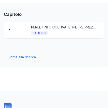
Capitolo
PERLE FINI O COLTIVATE, PIETRE PREZIOSE (GEMME), PIETRE SEMIPREZIOSE (FINI), METALLI PREZIOSI, METALLI PLACCATI O RICOPERTI DI METALLI PREZIOSI E LAVORI DI QUESTE MATERIE; MINUTERIE DI BIGIOTTERIA; MONETE
71
CAPITOLO
←
Torna alla ricerca