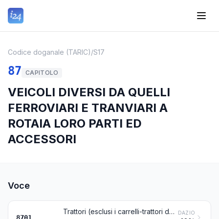
Codice doganale (TARIC)
/
S17
87
CAPITOLO
VEICOLI DIVERSI DA QUELLI
FERROVIARI E TRANVIARI A
ROTAIA LORO PARTI ED
ACCESSORI
Voce
Trattori (esclusi i carrelli-trattori della voce 8709)
DAZIO
8701