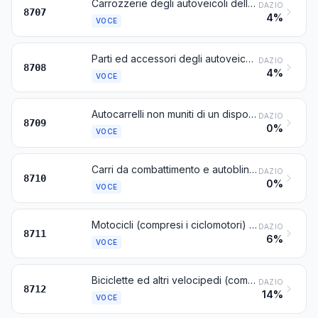
Carrozzerie degli autoveicoli delle voci da 8701 a 8705, comprese le cabine
DAZIO
8707
4%
VOCE
Parti ed accessori degli autoveicoli delle voci da 8701 a 8705
DAZIO
8708
4%
VOCE
Autocarrelli non muniti di un dispositivo di sollevamento, dei tipi utilizzati negli stabilimenti, nei depositi, nei porti o negli aeroporti, per il trasporto di merci su brevi distanze; carrelli-trattori dei tipi utilizzati nelle stazioni; loro parti
DAZIO
8709
0%
VOCE
Carri da combattimento e autoblinde, anche armati; loro parti
DAZIO
8710
0%
VOCE
Motocicli (compresi i ciclomotori) e velocipedi con motore ausiliario, anche con carrozzini laterali; carrozzini laterali (« sidecar »)
DAZIO
8711
6%
VOCE
Biciclette ed altri velocipedi (compresi i furgoncini a triciclo), senza motore
DAZIO
8712
14%
VOCE