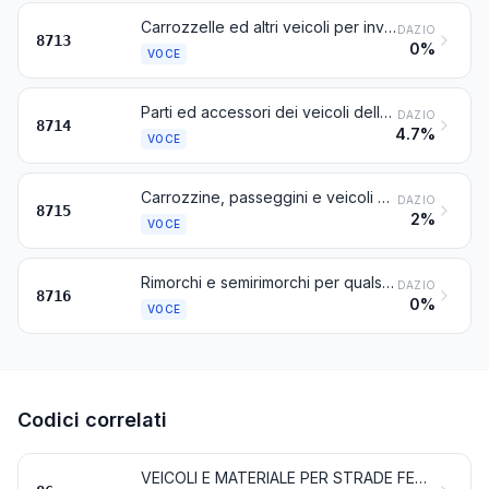
Carrozzelle ed altri veicoli per invalidi, anche con motore o altro meccanismo di propulsione
DAZIO
8713
0%
VOCE
Parti ed accessori dei veicoli delle voci da 8711 a 8713
DAZIO
8714
4.7%
VOCE
Carrozzine, passeggini e veicoli simili per il trasporto dei bambini, e loro parti
DAZIO
8715
2%
VOCE
Rimorchi e semirimorchi per qualsiasi veicolo; altri veicoli non automobili; loro parti
DAZIO
8716
0%
VOCE
Codici correlati
VEICOLI E MATERIALE PER STRADE FERRATE O SIMILI E LORO PARTI; APPARECCHI MECCANICI (COMPRESI QUELLI ELETTROMECCANICI) DI SEGNALAZIONE PER VIE DI COMUNICAZIONE