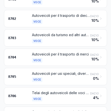
10%
VOCE
Autoveicoli per il trasporto di dieci persone o più, compreso il conducente
DAZIO
8702
10%
VOCE
Autoveicoli da turismo ed altri autoveicoli costruiti principalmente per il trasporto di persone (diversi da quelli della voce 8702), compresi gli autoveicoli del tipo « station wagon » e le auto da corsa
DAZIO
8703
10%
VOCE
Autoveicoli per il trasporto di merci
DAZIO
8704
10%
VOCE
Autoveicoli per usi speciali, diversi da quelli costruiti principalmente per il trasporto di persone o di merci (per esempio: carro attrezzi, gru-automobili, autopompe antincendio, autocarri betoniere, auto-spazzatrici, autoveicoli spanditori, autocarri-officina, autovetture radiologiche)
DAZIO
8705
0%
VOCE
Telai degli autoveicoli delle voci da 8701 a 8705, con motore
DAZIO
8706
4%
VOCE