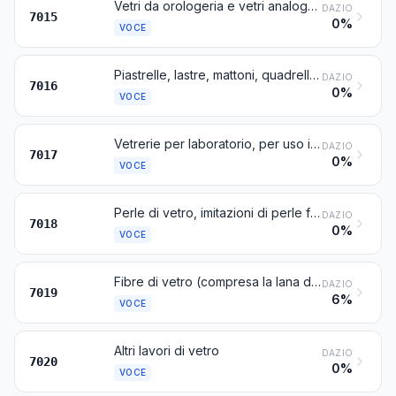
Vetri da orologeria e vetri analoghi, vetri da occhialeria comune e medica, curvi, piegati, incavati o simili, non lavorati otticamente; sfere (globi) cave e loro segmenti, di vetro, per la fabbricazione di tali vetri
DAZIO
7015
0%
VOCE
Piastrelle, lastre, mattoni, quadrelli, tegole ed altri oggetti, di vetro pressato o foggiate a stampo, anche armato, per l'edilizia o la costruzione; cubi, tessere ed altre vetrerie, anche su supporto, per mosaici o decorazioni simili; vetri riuniti in vetrate; vetro detto « multicellulare » o vetro « ad alveoli » in blocchi, pannelli, lastre, conchiglie o forme simili
DAZIO
7016
0%
VOCE
Vetrerie per laboratorio, per uso igienico o per farmacia, anche graduate o tarate
DAZIO
7017
0%
VOCE
Perle di vetro, imitazioni di perle fini o coltivate, imitazioni di pietre preziose (gemme) e semipreziose (fini) e conterie simili, loro lavori diversi dalle minuterie di bigiotteria; occhi di vetro, diversi da quelli per protesi; statuette ed altri oggetti di ornamento, di vetro lavorato al cannello (vetro filato), diversi dalle minuterie di bigiotteria; microsfere di vetro di diametro non superiore a 1 mm
DAZIO
7018
0%
VOCE
Fibre di vetro (compresa la lana di vetro) e lavori di queste materie (per esempio: filati, filati accoppiati in parallelo senza torsione (rovings), tessuti)
DAZIO
7019
6%
VOCE
Altri lavori di vetro
DAZIO
7020
0%
VOCE