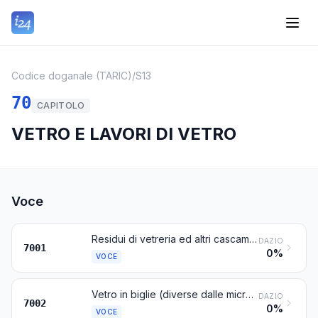
Codice doganale (TARIC)
/
S13
70
CAPITOLO
VETRO E LAVORI DI VETRO
Voce
Residui di vetreria ed altri cascami ed avanzi di vetro, escluso il vetro di tubi catodici o altro vetro attivato della voce 8549; vetro in massa
DAZIO
7001
0%
VOCE
Vetro in biglie (diverse dalle microsfere della voce 7018), barre, bacchette o tubi, non lavorato
DAZIO
7002
0%
VOCE