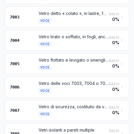
Vetro detto « colato », in lastre, fogli o profilati, anche con strato assorbente, riflettente o non riflettente, ma non altrimenti lavorato
DAZIO
7003
0%
VOCE
Vetro tirato o soffiato, in fogli, anche con strato assorbente, riflettente o non riflettente, ma non altrimenti lavorato
DAZIO
7004
0%
VOCE
Vetro flottato e levigato o smerigliato su una o entrambe le facce, in lastre o in fogli, anche con strato assorbente, riflettente o non riflettente, ma non altrimenti lavorato
DAZIO
7005
0%
VOCE
Vetro delle voci 7003, 7004 o 7005, curvato, smussato, inciso, forato, smaltato o altrimenti lavorato, ma non incorniciato né combinato con altre materie
DAZIO
7006
0%
VOCE
Vetro di sicurezza, costituito da vetri temperati o formati da fogli aderenti fra loro
DAZIO
7007
0%
VOCE
Vetri isolanti a pareti multiple
DAZIO
7008