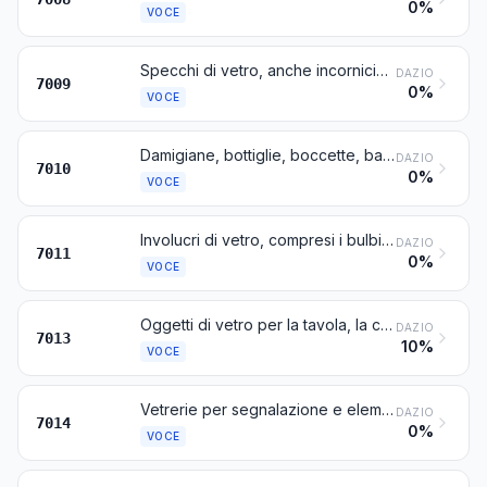
0%
VOCE
Specchi di vetro, anche incorniciati, compresi gli specchi retrovisivi
DAZIO
7009
0%
VOCE
Damigiane, bottiglie, boccette, barattoli, vasi, imballaggi tubolari, ampolle ed altri recipienti per il trasporto o l'imballaggio, di vetro; barattoli per conserve, di vetro; tappi, coperchi e altri dispositivi di chiusura, di vetro
DAZIO
7010
0%
VOCE
Involucri di vetro, compresi i bulbi ed i tubi, aperti, e loro parti, in vetro, senza accessori, per lampade elettriche e sorgenti luminose, tubi catodici o simili
DAZIO
7011
0%
VOCE
Oggetti di vetro per la tavola, la cucina, la toletta, l'ufficio, la decorazione degli appartamenti o per usi simili, diversi dagli oggetti delle voci 7010 o 7018
DAZIO
7013
10%
VOCE
Vetrerie per segnalazione e elementi di ottica di vetro (diversi da quelli della voce 7015), non lavorati otticamente
DAZIO
7014
0%
VOCE