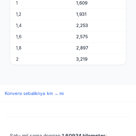
1
1,609
1,2
1,931
1,4
2,253
1,6
2,575
1,8
2,897
2
3,219
Konversi sebaliknya
:
km
→
mi
Satu mil sama dengan
1,60934 kilometer
: