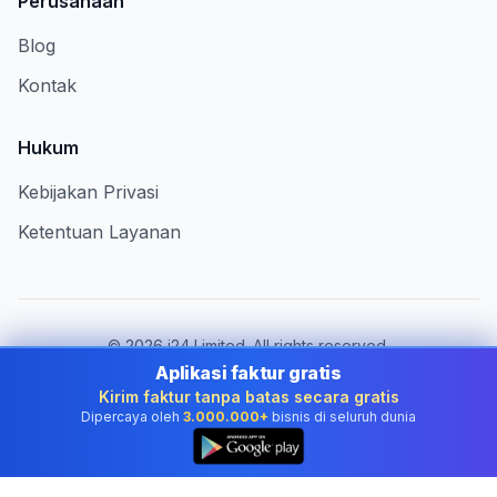
Perusahaan
Blog
Kontak
Hukum
Kebijakan Privasi
Ketentuan Layanan
©
2026
i24 Limited. All rights reserved.
Melayani bisnis di Indonesia
Aplikasi faktur gratis
Kirim faktur tanpa batas secara gratis
Ganti negara:
Indonesia
Dipercaya oleh
3.000.000+
bisnis di seluruh dunia