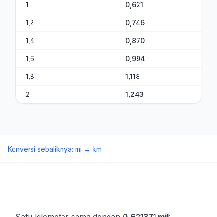
1
0,621
1,2
0,746
1,4
0,870
1,6
0,994
1,8
1,118
2
1,243
Konversi sebaliknya
:
mi
→
km
Satu kilometer sama dengan
0,621371 mil
: