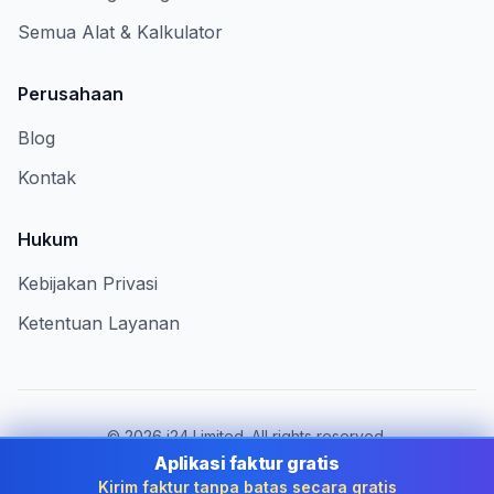
Semua Alat & Kalkulator
Perusahaan
Blog
Kontak
Hukum
Kebijakan Privasi
Ketentuan Layanan
©
2026
i24 Limited. All rights reserved.
Melayani bisnis di Indonesia
Aplikasi faktur gratis
Kirim faktur tanpa batas secara gratis
Ganti negara:
Indonesia