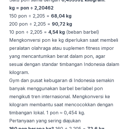
kg = pon ÷ 2,20462
150 pon ÷ 2,205 =
68,04 kg
200 pon ÷ 2,205 =
90,72 kg
10 pon ÷ 2,205 =
4,54 kg
(beban barbel)
Mengkonversi pon ke kg diperlukan saat membeli
peralatan olahraga atau suplemen fitness impor
yang mencantumkan berat dalam pon, agar
sesuai dengan standar timbangan Indonesia dalam
kilogram.
Gym dan pusat kebugaran di Indonesia semakin
banyak menggunakan barbel berlabel pon
mengikuti tren internasional. Mengkonversi ke
kilogram membantu saat mencocokkan dengan
timbangan lokal. 1 pon ≈ 0,454 kg.
Pertanyaan yang sering diajukan
160 pon berapa kg?
160 ÷ 2,205 =
72,6 kg
.