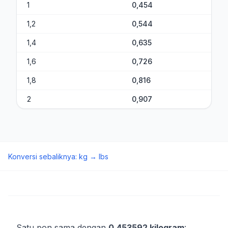
1
0,454
1,2
0,544
1,4
0,635
1,6
0,726
1,8
0,816
2
0,907
Konversi sebaliknya
:
kg
→
lbs
Satu pon sama dengan
0,453592 kilogram
: