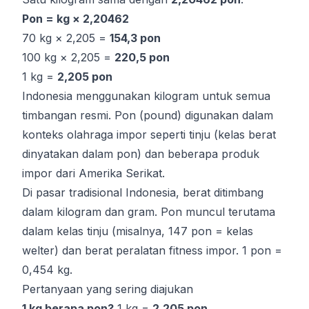
Pon = kg × 2,20462
70 kg × 2,205 =
154,3 pon
100 kg × 2,205 =
220,5 pon
1 kg =
2,205 pon
Indonesia menggunakan kilogram untuk semua
timbangan resmi. Pon (pound) digunakan dalam
konteks olahraga impor seperti tinju (kelas berat
dinyatakan dalam pon) dan beberapa produk
impor dari Amerika Serikat.
Di pasar tradisional Indonesia, berat ditimbang
dalam kilogram dan gram. Pon muncul terutama
dalam kelas tinju (misalnya, 147 pon = kelas
welter) dan berat peralatan fitness impor. 1 pon =
0,454 kg.
Pertanyaan yang sering diajukan
1 kg berapa pon?
1 kg =
2,205 pon
.