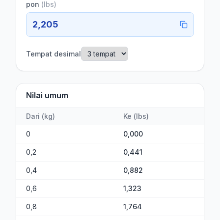
pon
(
lbs
)
2,205
Tempat desimal
Nilai umum
Dari
(
kg
)
Ke
(
lbs
)
0
0,000
0,2
0,441
0,4
0,882
0,6
1,323
0,8
1,764