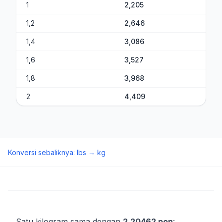
1
2,205
1,2
2,646
1,4
3,086
1,6
3,527
1,8
3,968
2
4,409
Konversi sebaliknya
:
lbs
→
kg
Satu kilogram sama dengan
2,20462 pon
: