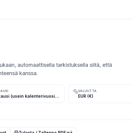
ukaan, automaattisella tarkistuksella siitä, että
hteensä kanssa.
KAUSI
VALUUTTA
Tilikausi (usein kalenterivuosi, 1.1.–31.12.), pituus tavallisesti 12 kk
EUR (€)
vot
Tulosta / Tallenna PDF:nä