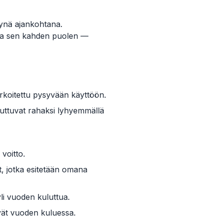
tynä ajankohtana.
ä, ja sen kahden puolen —
arkoitettu pysyvään käyttöön.
uuttuvat rahaksi lyhyemmällä
voitto.
t, jotka esitetään omana
yli vuoden kuluttua.
vät vuoden kuluessa.