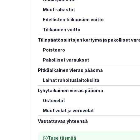
Muut rahastot
Edellisten tilikausien voitto
Tilikauden voitto
Tilinpäätössiirtojen kertymä ja pakolliset va
Poistoero
Pakolliset varaukset
Pitkäaikainen vieras pääoma
Lainat rahoituslaitoksilta
Lyhytaikainen vieras pääoma
Ostovelat
Muut velat ja verovelat
Vastattavaa yhteensä
Tase täsmää