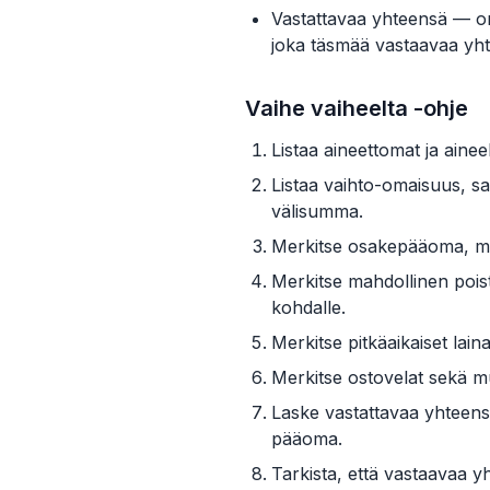
Vastattavaa yhteensä — o
joka täsmää vastaavaa yh
Vaihe vaiheelta -ohje
Listaa aineettomat ja ainee
Listaa vaihto-omaisuus, saa
välisumma.
Merkitse osakepääoma, muut
Merkitse mahdollinen poist
kohdalle.
Merkitse pitkäaikaiset lai
Merkitse ostovelat sekä m
Laske vastattavaa yhteens
pääoma.
Tarkista, että vastaavaa y