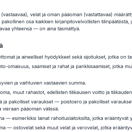
at (vastaavaa), velat ja oman pääoman (vastattavaa) määrät
 pakollinen osa kaikkien kirjanpitovelvollisten tilinpäätöst
tavaa yhteensä — on aina täsmättyä.
ää
tomat ja aineelliset hyödykkeet sekä sijoitukset, jotka on t
hto-omaisuus, saamiset ja rahat ja pankkisaamiset, jotka m
yvien ja vaihtuvien vastaavien summa.
muut rahastot, edellisten tilikausien voitto ja tilikauden 
mä ja pakolliset varaukset — poistoero ja pakolliset varaukse
vieraan pääoman välissä.
 — esimerkiksi lainat rahoituslaitoksilta, jotka erääntyvät 
ma — ostovelat sekä muut velat ja verovelat, jotka eräänty