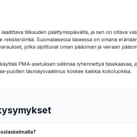
laadittava tilikauden päättymispäivältä, ja sen on oltava vas
e rekisteröintiä. Suomalaisessa taseessa on omana eränään 
 varaukset, jotka sijoittuvat oman pääoman ja vieraan pääo
t käyttää PMA-asetuksen sallimaa lyhennettyä tasekaavaa, j
vaa-puolten täsmäysvaatimus koskee kaikkia kokoluokkia.
 kysymykset
uloslaskelmalla?