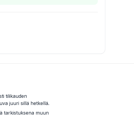
i tilikauden
a juuri sillä hetkellä.
nä tarkistuksena muun