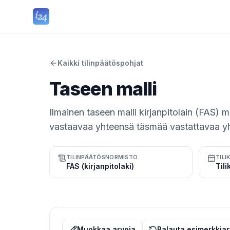
Kaikki tilinpäätöspohjat
Taseen malli
Ilmainen taseen malli kirjanpitolain (FAS) m
vastaavaa yhteensä täsmää vastattavaa y
TILINPÄÄTÖSNORMISTO
TILI
FAS (kirjanpitolaki)
Muokkaa arvoja
Palauta esimerkkiar