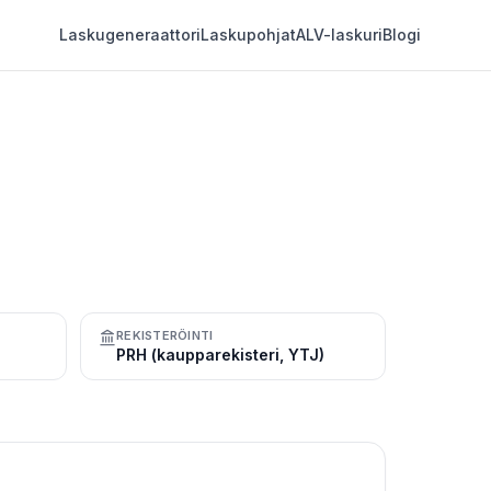
Laskugeneraattori
Laskupohjat
ALV-laskuri
Blogi
REKISTERÖINTI
PRH (kaupparekisteri, YTJ)