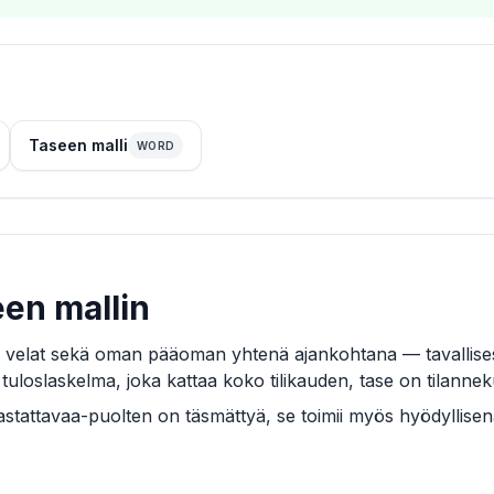
Taseen malli
WORD
een mallin
ja velat sekä oman pääoman yhtenä ajankohtana — tavallisest
tuloslaskelma, joka kattaa koko tilikauden, tase on tilannekuv
astattavaa-puolten on täsmättyä, se toimii myös hyödyllise