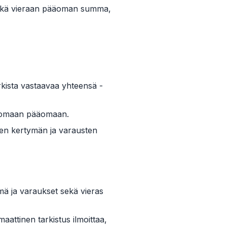
 sekä vieraan pääoman summa,
arkista vastaavaa yhteensä -
to omaan pääomaan.
ojen kertymän ja varausten
mä ja varaukset sekä vieras
attinen tarkistus ilmoittaa,