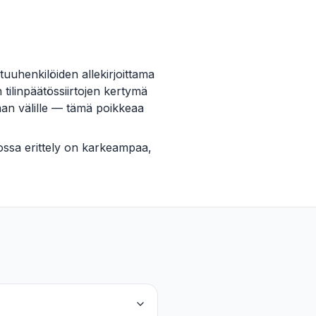
tuuhenkilöiden allekirjoittama
tilinpäätössiirtojen kertymä
man välille — tämä poikkeaa
ossa erittely on karkeampaa,