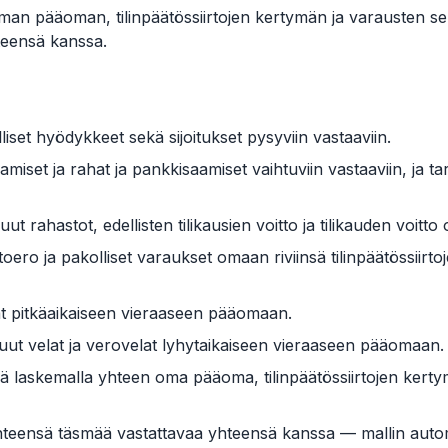
man pääoman, tilinpäätössiirtojen kertymän ja varausten
teensä kanssa.
lliset hyödykkeet sekä sijoitukset pysyviin vastaaviin.
miset ja rahat ja pankkisaamiset vaihtuviin vastaaviin, ja t
 rahastot, edellisten tilikausien voitto ja tilikauden voit
oero ja pakolliset varaukset omaan riviinsä tilinpäätössiirt
nat pitkäaikaiseen vieraaseen pääomaan.
uut velat ja verovelat lyhytaikaiseen vieraaseen pääomaan.
ä laskemalla yhteen oma pääoma, tilinpäätössiirtojen kerty
hteensä täsmää vastattavaa yhteensä kanssa — mallin automa