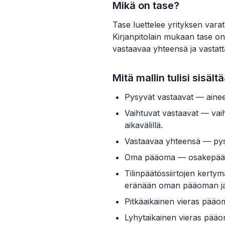
Mikä on tase?
Tase luettelee yrityksen var
Kirjanpitolain mukaan tase on
vastaavaa yhteensä ja vastat
Mitä mallin tulisi sisält
Pysyvät vastaavat — aineet
Vaihtuvat vastaavat — vai
aikavälillä.
Vastaavaa yhteensä — pys
Oma pääoma — osakepääoma, 
Tilinpäätössiirtojen kerty
eränään oman pääoman ja 
Pitkäaikainen vieras pääoma
Lyhytaikainen vieras pääo