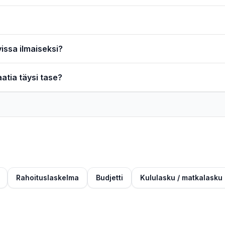
issa ilmaiseksi?
atia täysi tase?
Rahoituslaskelma
Budjetti
Kululasku / matkalasku