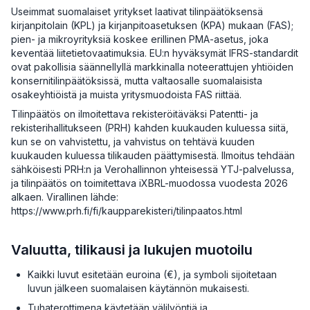
Useimmat suomalaiset yritykset laativat tilinpäätöksensä
kirjanpitolain (KPL) ja kirjanpitoasetuksen (KPA) mukaan (FAS);
pien- ja mikroyrityksiä koskee erillinen PMA-asetus, joka
keventää liitetietovaatimuksia. EU:n hyväksymät IFRS-standardit
ovat pakollisia säännellyllä markkinalla noteerattujen yhtiöiden
konsernitilinpäätöksissä, mutta valtaosalle suomalaisista
osakeyhtiöistä ja muista yritysmuodoista FAS riittää.
Tilinpäätös on ilmoitettava rekisteröitäväksi Patentti- ja
rekisterihallitukseen (PRH) kahden kuukauden kuluessa siitä,
kun se on vahvistettu, ja vahvistus on tehtävä kuuden
kuukauden kuluessa tilikauden päättymisestä. Ilmoitus tehdään
sähköisesti PRH:n ja Verohallinnon yhteisessä YTJ-palvelussa,
ja tilinpäätös on toimitettava iXBRL-muodossa vuodesta 2026
alkaen. Virallinen lähde:
https://www.prh.fi/fi/kaupparekisteri/tilinpaatos.html
Valuutta, tilikausi ja lukujen muotoilu
Kaikki luvut esitetään euroina (€), ja symboli sijoitetaan
luvun jälkeen suomalaisen käytännön mukaisesti.
Tuhaterottimena käytetään välilyöntiä ja