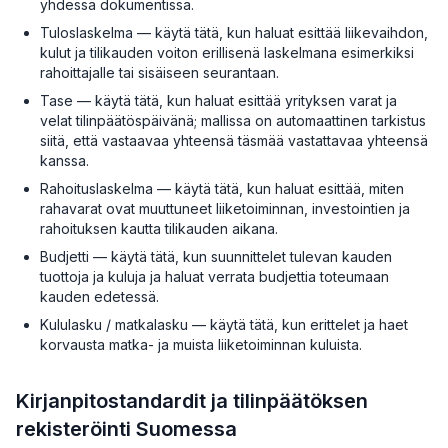
yhdessä dokumentissa.
Tuloslaskelma — käytä tätä, kun haluat esittää liikevaihdon,
kulut ja tilikauden voiton erillisenä laskelmana esimerkiksi
rahoittajalle tai sisäiseen seurantaan.
Tase — käytä tätä, kun haluat esittää yrityksen varat ja
velat tilinpäätöspäivänä; mallissa on automaattinen tarkistus
siitä, että vastaavaa yhteensä täsmää vastattavaa yhteensä
kanssa.
Rahoituslaskelma — käytä tätä, kun haluat esittää, miten
rahavarat ovat muuttuneet liiketoiminnan, investointien ja
rahoituksen kautta tilikauden aikana.
Budjetti — käytä tätä, kun suunnittelet tulevan kauden
tuottoja ja kuluja ja haluat verrata budjettia toteumaan
kauden edetessä.
Kululasku / matkalasku — käytä tätä, kun erittelet ja haet
korvausta matka- ja muista liiketoiminnan kuluista.
Kirjanpitostandardit ja tilinpäätöksen
rekisteröinti Suomessa