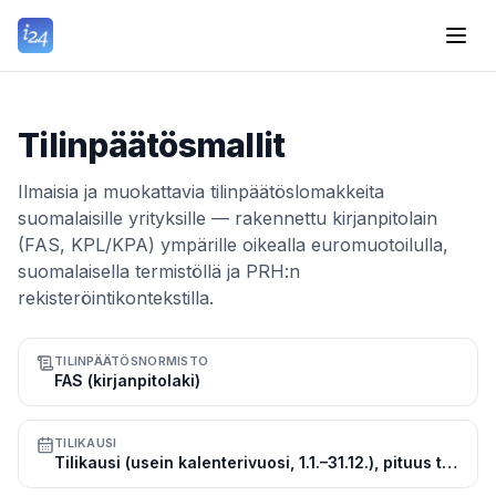
Tilinpäätösmallit
Ilmaisia ja muokattavia tilinpäätöslomakkeita
suomalaisille yrityksille — rakennettu kirjanpitolain
(FAS, KPL/KPA) ympärille oikealla euromuotoilulla,
suomalaisella termistöllä ja PRH:n
rekisteröintikontekstilla.
TILINPÄÄTÖSNORMISTO
FAS (kirjanpitolaki)
TILIKAUSI
Tilikausi (usein kalenterivuosi, 1.1.–31.12.), pituus tavallisesti 12 kk