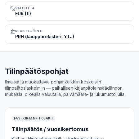
VALUUTTA
EUR (€)
REKISTERÖINTI
PRH (kaupparekisteri, YTJ)
Tilinpäätöspohjat
Ilmaisia ja muokattavia pohjia kaikkiin keskeisiin
tilinpäätöslaskelmiin — paikallisen kirjanpitolainsäädännön
mukaisia, oikealla valuutalla, päivämäärä- ja lukumuotoilulla.
FAS (KIRJANPITOLAKI)
Tilinpäätös / vuosikertomus
Kattava tilinpäätöspaketti: tuloskooste, tase ja