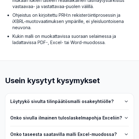
mukaan lukien taseen reaaliaikainen täsmäytystarkistus
vastaavaa- ja vastattavaa-puolen välillä.
Ohjeistus on kirjoitettu PRH:n rekisteröintiprosessin ja
iXBRL-muotovaatimuksen ympärille, ei yleisluontoisena
neuvona.
Kukin malli on muokattavissa suoraan selaimessa ja
ladattavissa PDF-, Excel- tai Word-muodossa.
Usein kysytyt kysymykset
Löytyykö sivulta tilinpäätösmalli osakeyhtiölle?
Onko sivulla ilmainen tuloslaskelmapohja Exceliin?
Onko taseesta saatavilla malli Excel-muodossa?