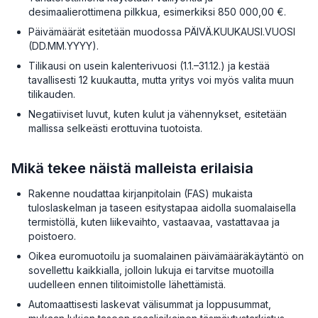
desimaalierottimena pilkkua, esimerkiksi 850 000,00 €.
Päivämäärät esitetään muodossa PÄIVÄ.KUUKAUSI.VUOSI
(DD.MM.YYYY).
Tilikausi on usein kalenterivuosi (1.1.–31.12.) ja kestää
tavallisesti 12 kuukautta, mutta yritys voi myös valita muun
tilikauden.
Negatiiviset luvut, kuten kulut ja vähennykset, esitetään
mallissa selkeästi erottuvina tuotoista.
Mikä tekee näistä malleista erilaisia
Rakenne noudattaa kirjanpitolain (FAS) mukaista
tuloslaskelman ja taseen esitystapaa aidolla suomalaisella
termistöllä, kuten liikevaihto, vastaavaa, vastattavaa ja
poistoero.
Oikea euromuotoilu ja suomalainen päivämääräkäytäntö on
sovellettu kaikkialla, jolloin lukuja ei tarvitse muotoilla
uudelleen ennen tilitoimistolle lähettämistä.
Automaattisesti laskevat välisummat ja loppusummat,