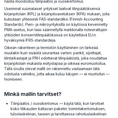
näistä muodostuu tilinpäätös ja vuosikertomus.
Useimmat suomalaiset yritykset laativat tilinpäätöksensä
kirjanpitolain (KPL) ja kirjanpitoasetuksen (KPA) mukaan, joita
kutsutaan yhteisesti FAS-standardiksi (Finnish Accounting
Standards). Pien- ja mikroyrityksillä on käytössä kevennetty
PMA-asetus, kun taas säännellyllä markkinalla noteerattujen
yhtiöiden konsernitilinpäätöksissä on käytettävä EU:n
hyväksymiä IFRS-standardeja.
Oikean rakenteen ja termistön käyttäminen on tärkeää
muutakin kuin sisäistä seurantaa varten: pankit, sijoittajat,
tilintarkastajat ja PRH odottavat tilinpäätöstä, joka noudattaa
kirjanpitolain mukaista esitystapaa ja oikeaa euromuotoilua.
Tällä sivulla olevat mallit on rakennettu vastaamaan tätä
odotusta valmiiksi, jotta aikaa kuluu lukujen — ei muotoilun —
hiomiseen.
Minkä mallin tarvitset?
Tilinpäätös / vuosikertomus — käytä tätä, kun tarvitset
koko tilikauden kattavan paketin: toimintakertomuksen,
tuloslaskelman, taseen ja tarvittaessa rahoituslaskelman