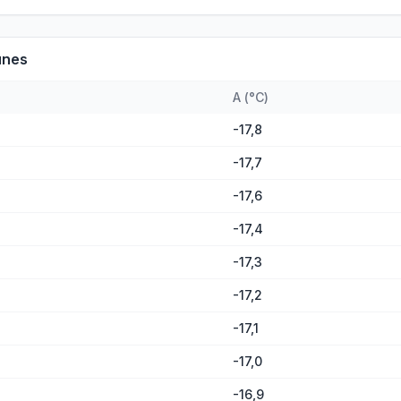
unes
A
(
°C
)
-17,8
-17,7
-17,6
-17,4
-17,3
-17,2
-17,1
-17,0
-16,9