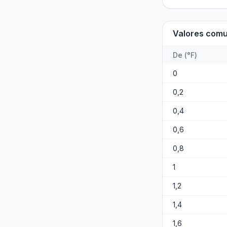
Valores com
De
(
°F
)
0
0,2
0,4
0,6
0,8
1
1,2
1,4
1,6