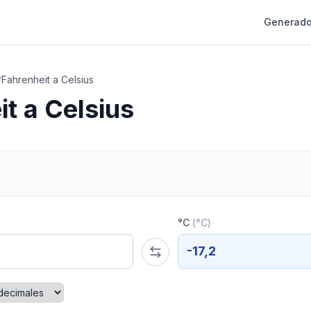
Generado
/
Fahrenheit a Celsius
t a Celsius
°C
(
°C
)
-17,2