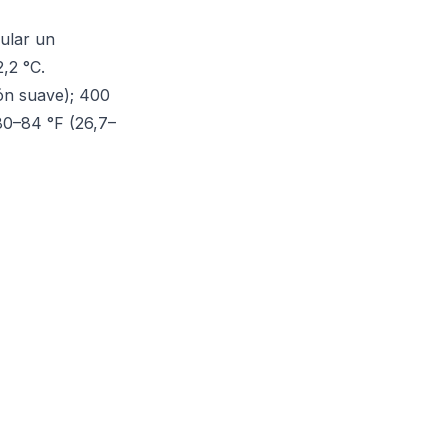
gular un
,2 °C.
ón suave); 400
80–84 °F (26,7–