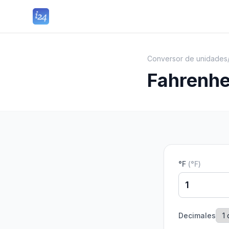
Conversor de unidades
Fahrenhei
°F
(
°F
)
Decimales