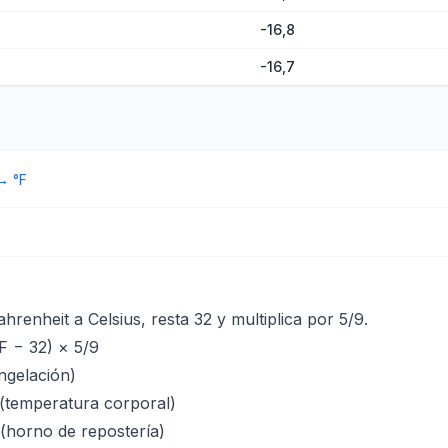
-16,8
-16,7
→
°F
hrenheit a Celsius, resta 32 y multiplica por 5/9.
F − 32) × 5/9
ngelación)
(temperatura corporal)
(horno de repostería)