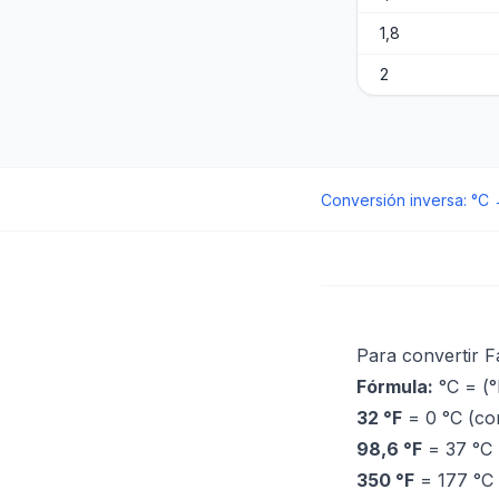
1,8
2
Conversión inversa
:
°C
Para convertir Fa
Fórmula:
°C = (°
32 °F
= 0 °C (co
98,6 °F
= 37 °C 
350 °F
= 177 °C 