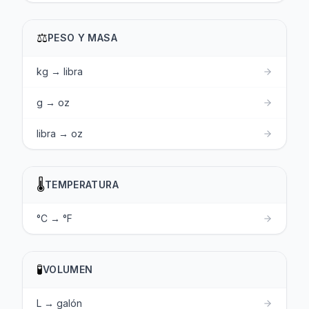
⚖️
PESO Y MASA
kg → libra
g → oz
libra → oz
🌡️
TEMPERATURA
°C → °F
🧪
VOLUMEN
L → galón