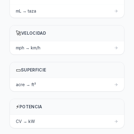
mL → taza
🚀
VELOCIDAD
mph → km/h
▭
SUPERFICIE
acre → ft²
⚡
POTENCIA
CV → kW