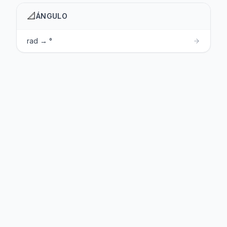
📐
ÁNGULO
rad → °