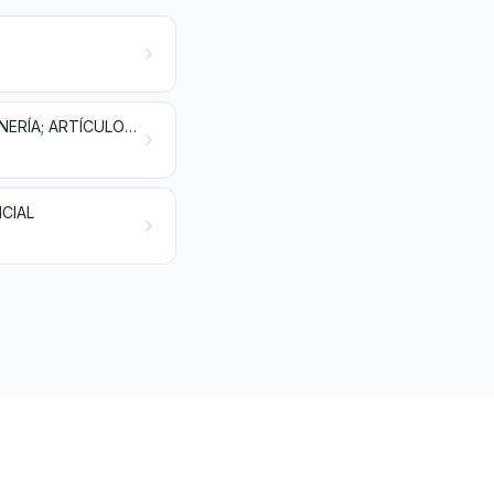
MANUFACTURAS DE CUERO; ARTÍCULOS DE TALABARTERÍA O GUARNICIONERÍA; ARTÍCULOS DE VIAJE, BOLSOS DE MANO (CARTERAS) Y CONTINENTES SIMILARES; MANUFACTURAS DE TRIPA
ICIAL