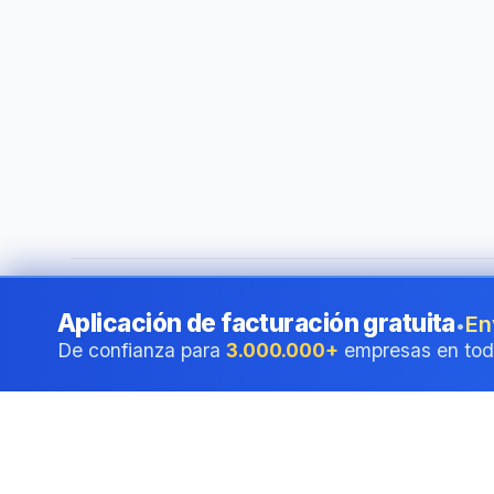
©
2026
i24 Limited. All rights reserved.
•
Al servicio de em
Aplicación de facturación gratuita
En
•
De confianza para
3.000.000+
empresas en tod