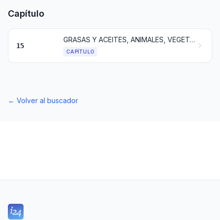
Capítulo
GRASAS Y ACEITES, ANIMALES, VEGETALES O DE ORIGEN MICROBIANO, Y PRODUCTOS DE SU DESDOBLAMIENTO; GRASAS ALIMENTICIAS ELABORADAS; CERAS DE ORIGEN ANIMAL O VEGETAL
15
CAPÍTULO
←
Volver al buscador