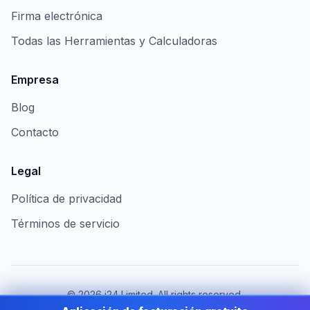
Firma electrónica
Todas las Herramientas y Calculadoras
Empresa
Blog
Contacto
Legal
Política de privacidad
Términos de servicio
©
2026
i24 Limited. All rights reserved.
Al servicio de empresas en Spain