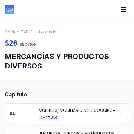
Código TARIC — buscador
S20
SECCIÓN
MERCANCÍAS Y PRODUCTOS
DIVERSOS
Capítulo
MUEBLES; MOBILIARIO MEDICOQUIRÚRGICO; ARTÍCULOS DE CAMA Y SIMILARES; LUMINARIAS Y APARATOS DE ALUMBRADO NO EXPRESADOS NI COMPRENDIDOS EN OTRA PARTE; ANUNCIOS, LETREROS Y PLACAS INDICADORAS LUMINOSOS Y ARTÍCULOS SIMILARES; CONSTRUCCIONES PREFABRICADAS
94
CAPÍTULO
JUGUETES, JUEGOS Y ARTÍCULOS PARA RECREO O DEPORTE; SUS PARTES Y ACCESORIOS