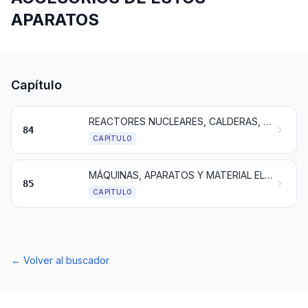
APARATOS
Capítulo
REACTORES NUCLEARES, CALDERAS, MÁQUINAS, APARATOS Y ARTEFACTOS MECÁNICOS; PARTES DE ESTAS MÁQUINAS O APARATOS
84
CAPÍTULO
MÁQUINAS, APARATOS Y MATERIAL ELÉCTRICO, Y SUS PARTES; APARATOS DE GRABACIÓN O REPRODUCCIÓN DE SONIDO, APARATOS DE GRABACIÓN O REPRODUCCIÓN DE IMAGEN Y SONIDO EN TELEVISIÓN, Y LAS PARTES Y ACCESORIOS DE ESTOS APARATOS
85
CAPÍTULO
←
Volver al buscador