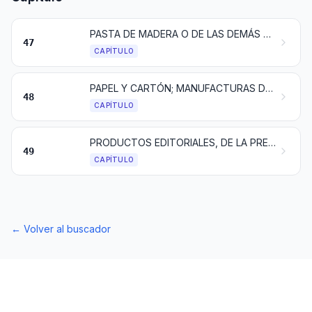
PASTA DE MADERA O DE LAS DEMÁS MATERIAS FIBROSAS CELULÓSICAS; PAPEL O CARTÓN PARA RECICLAR (DESPERDICIOS Y DESECHOS)
47
CAPÍTULO
PAPEL Y CARTÓN; MANUFACTURAS DE PASTA DE CELULOSA, DE PAPEL O CARTÓN
48
CAPÍTULO
PRODUCTOS EDITORIALES, DE LA PRENSA Y DE LAS DEMÁS INDUSTRIAS GRÁFICAS; TEXTOS MANUSCRITOS O MECANOGRAFIADOS Y PLANOS
49
CAPÍTULO
←
Volver al buscador