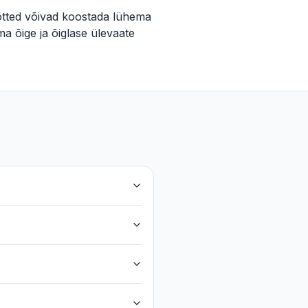
õtted võivad koostada lühema
a õige ja õiglase ülevaate