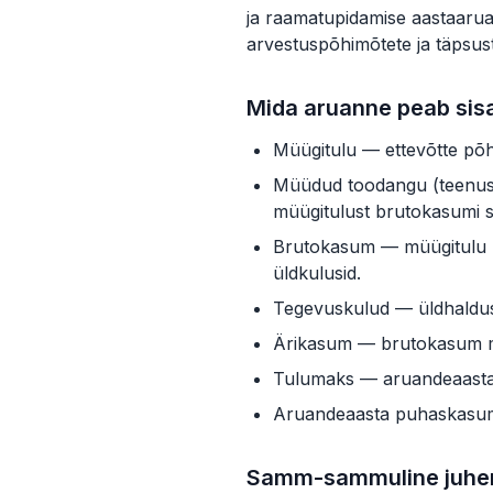
ja raamatupidamise aastaarua
arvestuspõhimõtete ja täpsus
Mida aruanne peab sis
Müügitulu — ettevõtte põh
Müüdud toodangu (teenust
müügitulust brutokasumi 
Brutokasum — müügitulu 
üldkulusid.
Tegevuskulud — üldhalduse
Ärikasum — brutokasum mi
Tulumaks — aruandeaasta e
Aruandeaasta puhaskasum —
Samm-sammuline juhe