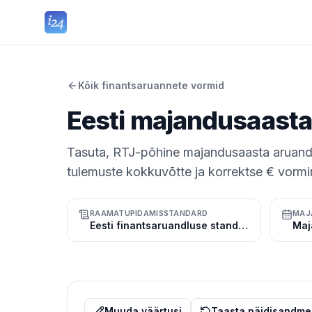
Kõik finantsaruannete vormid
Eesti majandusaasta
Tasuta, RTJ-põhine majandusaasta aruande
tulemuste kokkuvõtte ja korrektse € vorm
RAAMATUPIDAMISSTANDARD
MAJ
Eesti finantsaruandluse standard (RTJ)
Muuda väärtusi
Taasta näidisandme