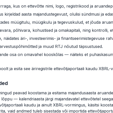
rraga, kus on ettevõtte nimi, logo, registrikood ja aruandep
 kirjeldad aasta majandustegevust, olulisi sündmusi ja edasi
tades müügitulu, müügikulu ja tegevuskulud, et jõuda arua
bevara, põhivara, kohustised ja omakapitali, ning kontrolli, 
näidates äri-, investeerimis- ja finantseerimistegevuse ra
ad arvestuspõhimõtted ja muud RTJ nõutud täpsustused.
aruande osa on omavahel kooskõlas — näiteks et puhaskasu
oolt ja esita see äriregistrile ettevõtjaportaali kaudu XBRL
uded
iühingud peavad koostama ja esitama majandusaasta aruande ä
lõppu — kalendriaasta järgi majandavatel ettevõtetel seega
ttevõtjaportaali kaudu ja ainult XBRL-vormingus, käsitsi koo
ita, vaid andmed tuleb sisestada või importida ettevõtjaporta