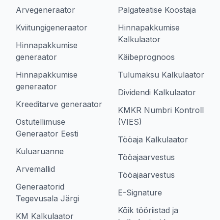
Arvegeneraator
Palgateatise Koostaja
Kviitungigeneraator
Hinnapakkumise
Kalkulaator
Hinnapakkumise
generaator
Käibeprognoos
Hinnapakkumise
Tulumaksu Kalkulaator
generaator
Dividendi Kalkulaator
Kreeditarve generaator
KMKR Numbri Kontroll
Ostutellimuse
(VIES)
Generaator Eesti
Tööaja Kalkulaator
Kuluaruanne
Tööajaarvestus
Arvemallid
Tööajaarvestus
Generaatorid
E-Signature
Tegevusala Järgi
Kõik tööriistad ja
KM Kalkulaator