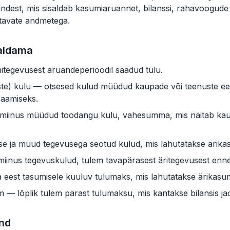
ndest, mis sisaldab kasumiaruannet, bilanssi, rahavoogude 
tavate andmetega.
aldama
itegevusest aruandeperioodil saadud tulu.
e) kulu — otsesed kulud müüdud kaupade või teenuste ees
saamiseks.
miinus müüdud toodangu kulu, vahesumma, mis näitab ka
 ja muud tegevusega seotud kulud, mis lahutatakse ärikas
inus tegevuskulud, tulem tavapärasest äritegevusest enn
est tasumisele kuuluv tulumaks, mis lahutatakse ärikasum
 lõplik tulem pärast tulumaksu, mis kantakse bilansis ja
nd