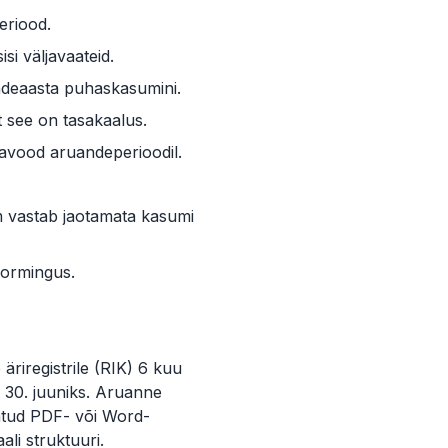
eriood.
si väljavaateid.
ndeaasta puhaskasumini.
et see on tasakaalus.
havood aruandeperioodil.
m vastab jaotamata kasumi
-vormingus.
riregistrile (RIK) 6 kuu
 30. juuniks. Aruanne
statud PDF- või Word-
ali struktuuri.