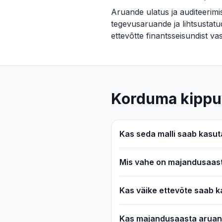
Aruande ulatus ja auditeerim
tegevusaruande ja lihtsustatu
ettevõtte finantsseisundist va
Korduma kippu
Kas seda malli saab kasuta
Mis vahe on majandusaast
Kas väike ettevõte saab 
Kas majandusaasta aruand