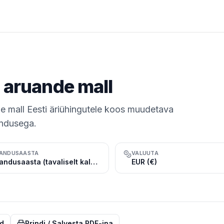
 aruande mall
 mall Eesti äriühingutele koos muudetava
indusega.
ANDUSAASTA
VALUUTA
Majandusaasta (tavaliselt kalendriaasta, jaan.–dets.)
EUR (€)
d
Prindi / Salvesta PDF-ina