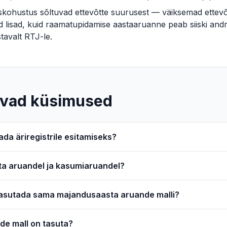
iskohustus sõltuvad ettevõtte suurusest — väiksemad ettev
d lisad, kuid raamatupidamise aastaaruanne peab siiski andm
stavalt RTJ-le.
vad küsimused
da äriregistrile esitamiseks?
a aruandel ja kasumiaruandel?
kasutada sama majandusaasta aruande malli?
e mall on tasuta?