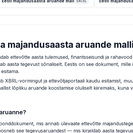
Eesti majandusaasta aruande mall
Eesti majandus
EXCEL
a majandusaasta aruande mall
b ettevõtte aasta tulemused, finantsseisundi ja rahavood
b aasta tegevust sõnaliselt. Eestis on see dokument, mille i
 esitama.
ldab XBRL-vormingut ja ettevõtjaportaali kaudu esitamist, mu
allist lõpliku aruande koostamise oluliselt kiiremaks, kuna 
 aruanne?
onddokument, mis annab ülevaate ettevõtte majandustegevu
oosneb see tegevusaruandest — mis kirjeldab aasta tegevust