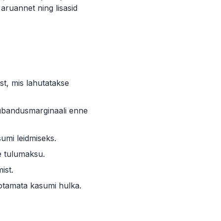
aruannet ning lisasid
t, mis lahutatakse
ubandusmarginaali enne
umi leidmiseks.
e tulumaksu.
ist.
otamata kasumi hulka.