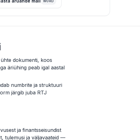
aasta aruande mall
WORD
i
 ühte dokumenti, koos
ga äriühing peab igal aastal
udab numbrite ja struktuuri
vorm järgib juba RTJ
sest ja finantsseisundist
, tulemusi ja väljavaateid —