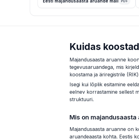
Eesti majandusaasta aruande mall
PDF
Kuidas koostad
Majandusaasta aruanne koonda
tegevusaruandega, mis kirjelda
koostama ja äriregistrile (RIK)
Isegi kui lõplik esitamine ee
eelnev korrastamine sellest m
struktuuri.
Mis on majandusaasta
Majandusaasta aruanne on ko
aruandeaasta kohta. Eestis k