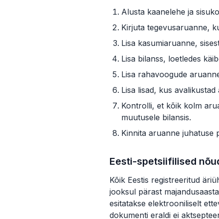
Alusta kaanelehe ja sisuko
Kirjuta tegevusaruanne, kus
Lisa kasumiaruanne, sises
Lisa bilanss, loetledes käi
Lisa rahavoogude aruanne, 
Lisa lisad, kus avalikust
Kontrolli, et kõik kolm 
muutusele bilansis.
Kinnita aruanne juhatuse p
Eesti-spetsiifilised nõ
Kõik Eestis registreeritud är
jooksul pärast majandusaasta 
esitatakse elektrooniliselt e
dokumenti eraldi ei aktsepteer