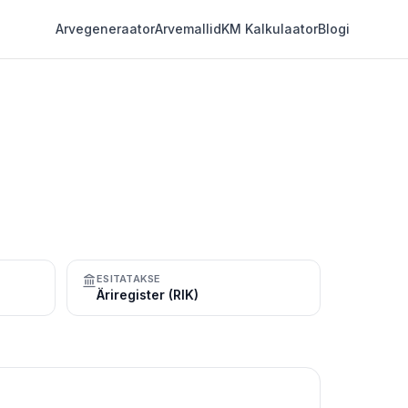
Arvegeneraator
Arvemallid
KM Kalkulaator
Blogi
ESITATAKSE
Äriregister (RIK)