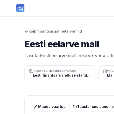
Kõik finantsaruannete vormid
Eesti eelarve mall
Tasuta Eesti eelarve mall eelarve-versus-
RAAMATUPIDAMISSTANDARD
MAJ
Eesti finantsaruandluse standard (RTJ)
Muuda väärtusi
Taasta näidisandme