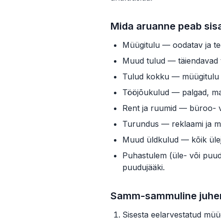
Mida aruanne peab sis
Müügitulu — oodatav ja teg
Muud tulud — täiendavad tu
Tulud kokku — müügitulu
Tööjõukulud — palgad, ma
Rent ja ruumid — büroo- v
Turundus — reklaami ja m
Muud üldkulud — kõik ülejä
Puhastulem (üle- või puud
puudujääki.
Samm-sammuline juhe
Sisesta eelarvestatud müü