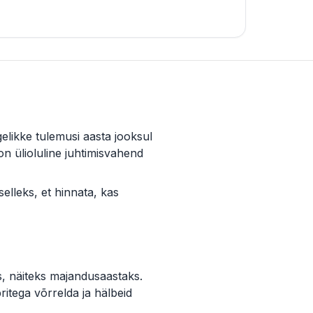
elikke tulemusi aasta jooksul
 on ülioluline juhtimisvahend
elleks, et hinnata, kas
ks, näiteks majandusaastaks.
itega võrrelda ja hälbeid