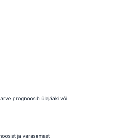
arve prognoosib ülejääki või
noosist ja varasemast