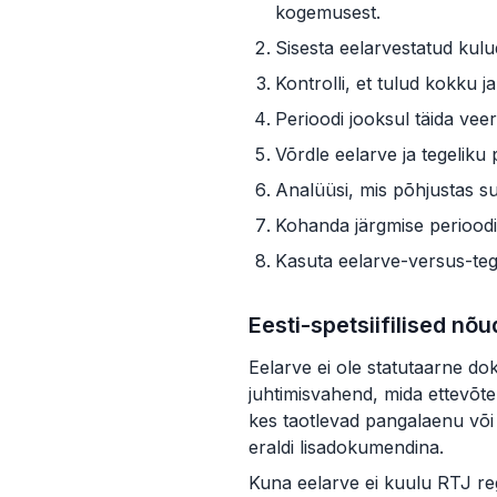
kogemusest.
Sisesta eelarvestatud kul
Kontrolli, et tulud kokku 
Perioodi jooksul täida vee
Võrdle eelarve ja tegeliku 
Analüüsi, mis põhjustas su
Kohanda järgmise perioodi
Kasuta eelarve-versus-teg
Eesti-spetsiifilised nõ
Eelarve ei ole statutaarne do
juhtimisvahend, mida ettevõte 
kes taotlevad pangalaenu või 
eraldi lisadokumendina.
Kuna eelarve ei kuulu RTJ reg