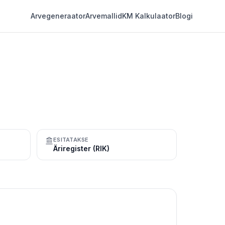
Arvegeneraator
Arvemallid
KM Kalkulaator
Blogi
ESITATAKSE
Äriregister (RIK)