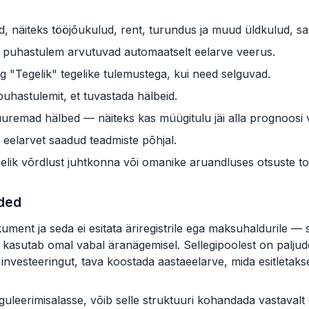
ud, näiteks tööjõukulud, rent, turundus ja muud üldkulud, 
ja puhastulem arvutuvad automaatselt eelarve veerus.
rg "Tegelik" tegelike tulemustega, kui need selguvad.
puhastulemit, et tuvastada hälbeid.
uremad hälbed — näiteks kas müügitulu jäi alla prognoosi võ
 eelarvet saadud teadmiste põhjal.
elik võrdlust juhtkonna või omanike aruandluses otsuste to
uded
kument ja seda ei esitata äriregistrile ega maksuhaldurile —
kasutab omal vabal äranägemisel. Sellegipoolest on paljudel E
investeeringut, tava koostada aastaeelarve, mida esitletakse
uleerimisalasse, võib selle struktuuri kohandada vastavalt 