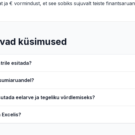
iat ja € vormindust, et see sobiks sujuvalt teiste finantsarua
vad küsimused
trile esitada?
asumiaruandel?
sutada eelarve ja tegeliku võrdlemiseks?
 Excelis?