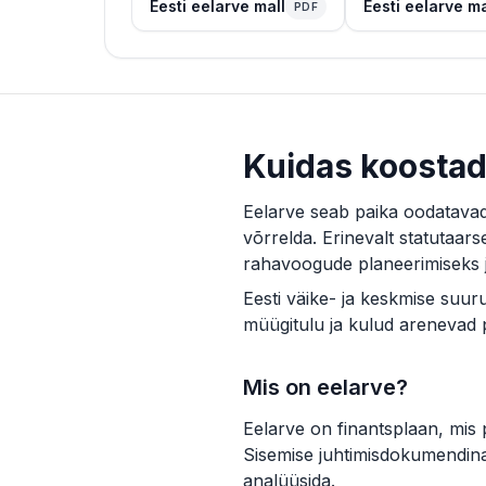
Eesti eelarve mall
Eesti eelarve ma
PDF
Kuidas koostada
Eelarve seab paika oodatavad 
võrrelda. Erinevalt statutaars
rahavoogude planeerimiseks j
Eesti väike- ja keskmise suur
müügitulu ja kulud arenevad pl
Mis on eelarve?
Eelarve on finantsplaan, mis 
Sisemise juhtimisdokumendina 
analüüsida.