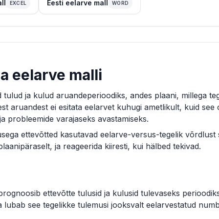
ll
Eesti eelarve mall
EXCEL
WORD
 eelarve malli
tulud ja kulud aruandeperioodiks, andes plaani, millega teg
est aruandest ei esitata eelarvet kuhugi ametlikult, kuid see
a probleemide varajaseks avastamiseks.
usega ettevõtted kasutavad eelarve-versus-tegelik võrdlust s
aanipäraselt, ja reageerida kiiresti, kui hälbed tekivad.
prognoosib ettevõtte tulusid ja kulusid tulevaseks perioodi
lubab see tegelikke tulemusi jooksvalt eelarvestatud numbr