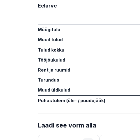
Eelarve
Müügitulu
Muud tulud
Tulud kokku
Tööjõukulud
Rent ja ruumid
Turundus
Muud üldkulud
Puhastulem (üle- / puudujääk)
Laadi see vorm alla