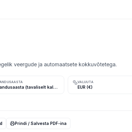
tegelik veergude ja automaatsete kokkuvõtetega.
ANDUSAASTA
VALUUTA
Majandusaasta (tavaliselt kalendriaasta, jaan.–dets.)
EUR (€)
d
Prindi / Salvesta PDF-ina