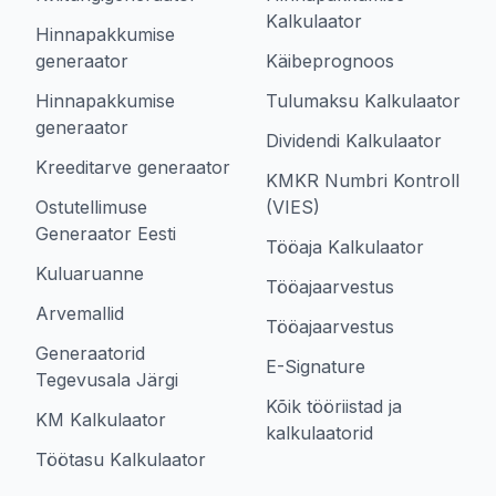
Kalkulaator
Hinnapakkumise
generaator
Käibeprognoos
Hinnapakkumise
Tulumaksu Kalkulaator
generaator
Dividendi Kalkulaator
Kreeditarve generaator
KMKR Numbri Kontroll
Ostutellimuse
(VIES)
Generaator Eesti
Tööaja Kalkulaator
Kuluaruanne
Tööajaarvestus
Arvemallid
Tööajaarvestus
Generaatorid
E-Signature
Tegevusala Järgi
Kõik tööriistad ja
KM Kalkulaator
kalkulaatorid
Töötasu Kalkulaator