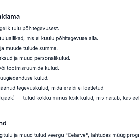
aldama
elik tulu põhitegevusest.
luallikad, mis ei kuulu põhitegevuse alla.
 ja muude tulude summa.
ksud ja muud personalikulud.
õi tootmisruumide kulud.
üügiedenduse kulud.
änud tegevuskulud, mida eraldi ei loetletud.
ujääk) — tulud kokku miinus kõik kulud, mis näitab, kas eel
nd
gitulu ja muud tulud veergu "Eelarve", lähtudes müügiprog