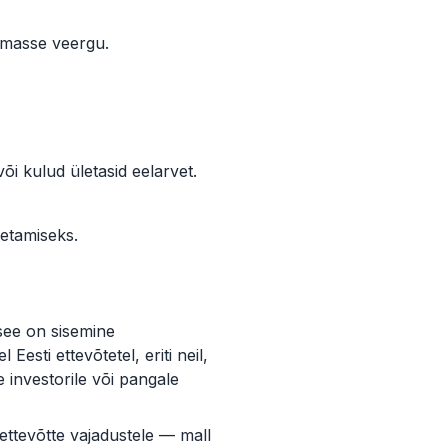
samasse veergu.
i kulud ületasid eelarvet.
etamiseks.
 see on sisemine
esti ettevõtetel, eriti neil,
 investorile või pangale
ettevõtte vajadustele — mall