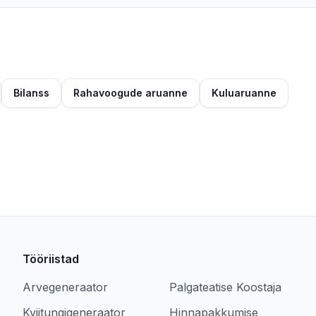
Bilanss
Rahavoogude aruanne
Kuluaruanne
Tööriistad
Arvegeneraator
Palgateatise Koostaja
Kviitungigeneraator
Hinnapakkumise