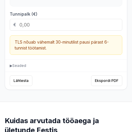
Tunnipalk (€)
€
TLS nõuab vähemalt 30-minutilist pausi pärast 6-
tunnist töötamist.
▶
Seaded
Lähtesta
Ekspordi PDF
Kuidas arvutada tööaega ja
ületunde Eestis