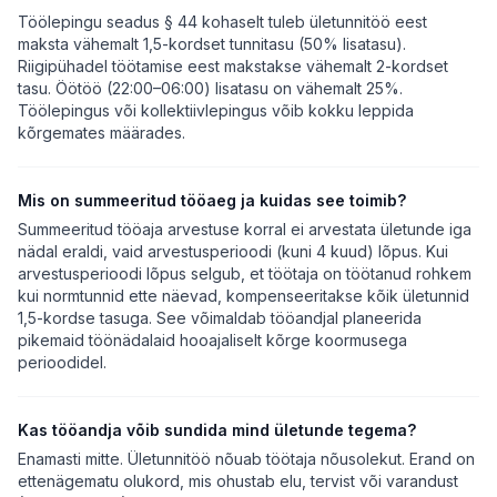
Töölepingu seadus § 44 kohaselt tuleb ületunnitöö eest
maksta vähemalt 1,5-kordset tunnitasu (50% lisatasu).
Riigipühadel töötamise eest makstakse vähemalt 2-kordset
tasu. Öötöö (22:00–06:00) lisatasu on vähemalt 25%.
Töölepingus või kollektiivlepingus võib kokku leppida
kõrgemates määrades.
Mis on summeeritud tööaeg ja kuidas see toimib?
Summeeritud tööaja arvestuse korral ei arvestata ületunde iga
nädal eraldi, vaid arvestusperioodi (kuni 4 kuud) lõpus. Kui
arvestusperioodi lõpus selgub, et töötaja on töötanud rohkem
kui normtunnid ette näevad, kompenseeritakse kõik ületunnid
1,5-kordse tasuga. See võimaldab tööandjal planeerida
pikemaid töönädalaid hooajaliselt kõrge koormusega
perioodidel.
Kas tööandja võib sundida mind ületunde tegema?
Enamasti mitte. Ületunnitöö nõuab töötaja nõusolekut. Erand on
ettenägematu olukord, mis ohustab elu, tervist või varandust