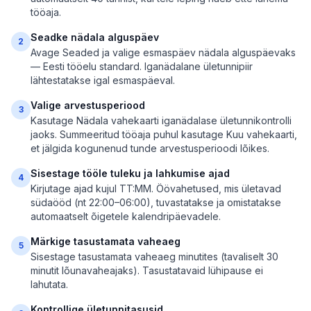
tööaja.
Seadke nädala alguspäev
2
Avage Seaded ja valige esmaspäev nädala alguspäevaks
— Eesti tööelu standard. Iganädalane ületunnipiir
lähtestatakse igal esmaspäeval.
Valige arvestusperiood
3
Kasutage Nädala vahekaarti iganädalase ületunnikontrolli
jaoks. Summeeritud tööaja puhul kasutage Kuu vahekaarti,
et jälgida kogunenud tunde arvestusperioodi lõikes.
Sisestage tööle tuleku ja lahkumise ajad
4
Kirjutage ajad kujul TT:MM. Öövahetused, mis ületavad
südaööd (nt 22:00–06:00), tuvastatakse ja omistatakse
automaatselt õigetele kalendripäevadele.
Märkige tasustamata vaheaeg
5
Sisestage tasustamata vaheaeg minutites (tavaliselt 30
minutit lõunavaheajaks). Tasustatavaid lühipause ei
lahutata.
Kontrollige ületunnitasusid