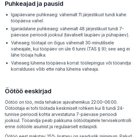
Puhkeajad ja pausid
Igapäevane puhkeaeg: vähemalt 11 järjestikust tundi kahe
tööpäeva vahel.
Iganädalane puhkeaeg: vähemalt 48 järjestikust tundi 7-
päevase perioodi jooksul (tavaliselt laupäev ja pühapäev).
Vaheaeg: töötajal on õigus vähemalt 30-minutilisele
vaheajale, kui tööpäev on üle 6 tunni (TAS § 9); see aeg ei
lähe tööaja hulka.
Vaheaeg lühema tööpäeva korral: töölepingus või tööandja
korralduses võib ette näha lühema vaheaja.
Öötöö eeskirjad
Öötöö on töö, mida tehakse ajavahemikus 22:00–06:00.
Öötöötaja ei tohi töötada keskmiselt rohkem kui 8 tundi 24-
tunnise perioodi kohta arvestatuna 7-päevase perioodi
jooksul. Tööandja peab pakkuma öötöötajatele tervisekontrolli
enne öötööle asumist ja regulaarselt edaspidi.
Öötöö eest makstav 25% lisatasu on seaduslik miinimum. Paljud