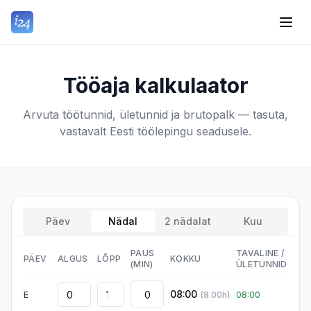
Tööaja kalkulaator
Arvuta töötunnid, ületunnid ja brutopalk — tasuta,
vastavalt Eesti töölepingu seadusele.
Päev
Nädal
2 nädalat
Kuu
PAUS
TAVALINE
/
PÄEV
ALGUS
LÕPP
KOKKU
(MIN)
ÜLETUNNID
08:00
E
(
8.00
h)
08:00