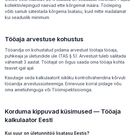
kollektiivlepingud näevad ette kõrgemat määra. Tööleping
võib samuti sätestada kõrgema lisatasu, kuid mitte madalamat
kui seaduslik miinimum.
Tööaja arvestuse kohustus
Tööandja on kohustatud pidama arvestust töötaja tööaja,
puhkeaja ja ületundide üle (TAS § 5). Arvestust tuleb säilitada
vähemalt 3 aastat. Töötajal on õigus saada oma tööaja kohta
teavet igal ajal.
Kasutage seda kalkulaatorit isikliku kontrollvahendina kõrvuti
tööandja arvestussüsteemiga. Erinevuse korral pidage nõu
oma ametiühinguga või Tööinspektsiooniga.
Korduma kippuvad küsimused — Tööaja
kalkulaator Eesti
Kui suur on ületunnitöö lisatasu Eestis?