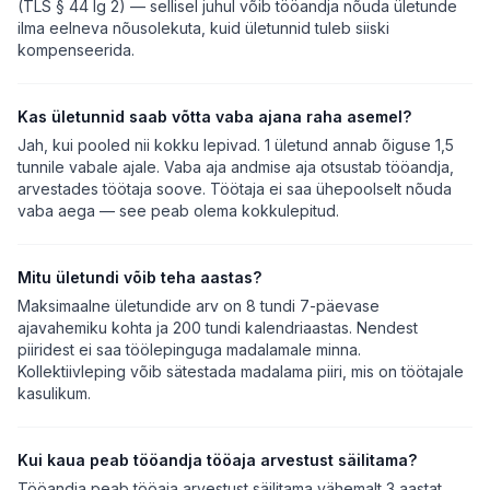
(TLS § 44 lg 2) — sellisel juhul võib tööandja nõuda ületunde
ilma eelneva nõusolekuta, kuid ületunnid tuleb siiski
kompenseerida.
Kas ületunnid saab võtta vaba ajana raha asemel?
Jah, kui pooled nii kokku lepivad. 1 ületund annab õiguse 1,5
tunnile vabale ajale. Vaba aja andmise aja otsustab tööandja,
arvestades töötaja soove. Töötaja ei saa ühepoolselt nõuda
vaba aega — see peab olema kokkulepitud.
Mitu ületundi võib teha aastas?
Maksimaalne ületundide arv on 8 tundi 7-päevase
ajavahemiku kohta ja 200 tundi kalendriaastas. Nendest
piiridest ei saa töölepinguga madalamale minna.
Kollektiivleping võib sätestada madalama piiri, mis on töötajale
kasulikum.
Kui kaua peab tööandja tööaja arvestust säilitama?
Tööandja peab tööaja arvestust säilitama vähemalt 3 aastat.