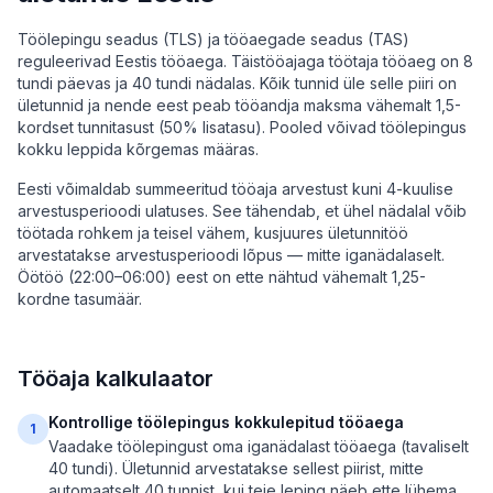
Töölepingu seadus (TLS) ja tööaegade seadus (TAS)
reguleerivad Eestis tööaega. Täistööajaga töötaja tööaeg on 8
tundi päevas ja 40 tundi nädalas. Kõik tunnid üle selle piiri on
ületunnid ja nende eest peab tööandja maksma vähemalt 1,5-
kordset tunnitasust (50% lisatasu). Pooled võivad töölepingus
kokku leppida kõrgemas määras.
Eesti võimaldab summeeritud tööaja arvestust kuni 4-kuulise
arvestusperioodi ulatuses. See tähendab, et ühel nädalal võib
töötada rohkem ja teisel vähem, kusjuures ületunnitöö
arvestatakse arvestusperioodi lõpus — mitte iganädalaselt.
Öötöö (22:00–06:00) eest on ette nähtud vähemalt 1,25-
kordne tasumäär.
Tööaja kalkulaator
Kontrollige töölepingus kokkulepitud tööaega
1
Vaadake töölepingust oma iganädalast tööaega (tavaliselt
40 tundi). Ületunnid arvestatakse sellest piirist, mitte
automaatselt 40 tunnist, kui teie leping näeb ette lühema