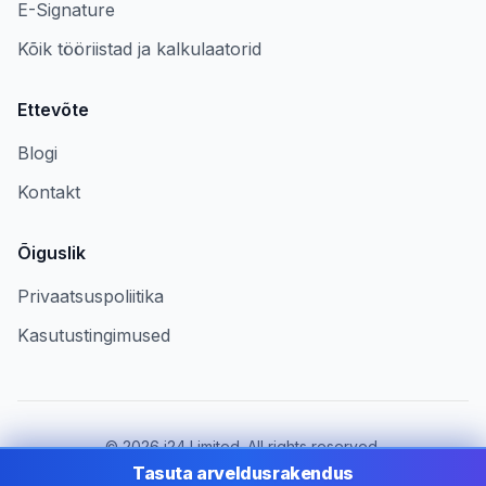
E-Signature
Kõik tööriistad ja kalkulaatorid
Ettevõte
Blogi
Kontakt
Õiguslik
Privaatsuspoliitika
Kasutustingimused
©
2026
i24 Limited. All rights reserved.
Ettevõtetele riigis Estonia
Tasuta arveldusrakendus