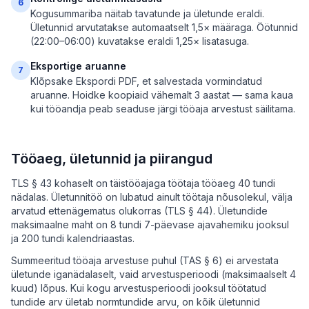
6
Kogusummariba näitab tavatunde ja ületunde eraldi.
Ületunnid arvutatakse automaatselt 1,5× määraga. Öötunnid
(22:00–06:00) kuvatakse eraldi 1,25× lisatasuga.
Eksportige aruanne
7
Klõpsake Ekspordi PDF, et salvestada vormindatud
aruanne. Hoidke koopiaid vähemalt 3 aastat — sama kaua
kui tööandja peab seaduse järgi tööaja arvestust säilitama.
Tööaeg, ületunnid ja piirangud
TLS § 43 kohaselt on täistööajaga töötaja tööaeg 40 tundi
nädalas. Ületunnitöö on lubatud ainult töötaja nõusolekul, välja
arvatud ettenägematus olukorras (TLS § 44). Ületundide
maksimaalne maht on 8 tundi 7-päevase ajavahemiku jooksul
ja 200 tundi kalendriaastas.
Summeeritud tööaja arvestuse puhul (TAS § 6) ei arvestata
ületunde iganädalaselt, vaid arvestusperioodi (maksimaalselt 4
kuud) lõpus. Kui kogu arvestusperioodi jooksul töötatud
tundide arv ületab normtundide arvu, on kõik ületunnid