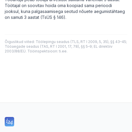
Töötajal on soovitav hoida oma koopiad sama perioodi
jooksul, kuna palgasaamisega seotud nõuete aegumistähtaeg
on samuti 3 aastat (TsÜS § 146).
Õiguslikud viited: Töölepingu seadus (TLS, RT I 2009, 5, 35), §§ 43–45;
Tööaegade seadus (TAS, RT I 2001, 17, 78), §§ 5–9; EL direktiiv
2003/88/EÜ. Tööinspektsioon: ti.ee.