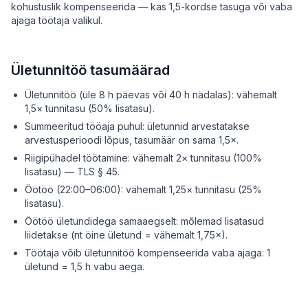
kohustuslik kompenseerida — kas 1,5-kordse tasuga või vaba
ajaga töötaja valikul.
Ületunnitöö tasumäärad
Ületunnitöö (üle 8 h päevas või 40 h nädalas): vähemalt
1,5× tunnitasu (50% lisatasu).
Summeeritud tööaja puhul: ületunnid arvestatakse
arvestusperioodi lõpus, tasumäär on sama 1,5×.
Riigipühadel töötamine: vähemalt 2× tunnitasu (100%
lisatasu) — TLS § 45.
Öötöö (22:00–06:00): vähemalt 1,25× tunnitasu (25%
lisatasu).
Öötöö ületundidega samaaegselt: mõlemad lisatasud
liidetakse (nt öine ületund = vähemalt 1,75×).
Töötaja võib ületunnitöö kompenseerida vaba ajaga: 1
ületund = 1,5 h vabu aega.