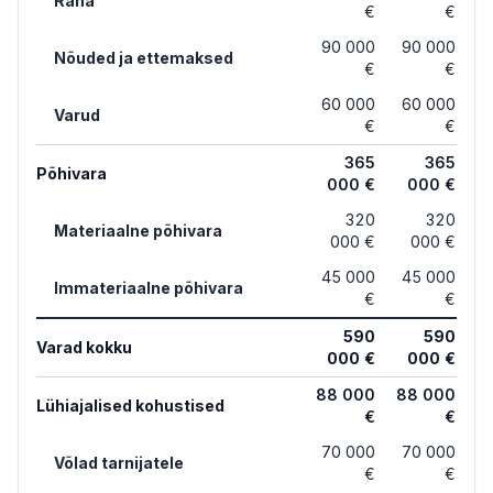
Raha
€
€
90 000
90 000
Nõuded ja ettemaksed
€
€
60 000
60 000
Varud
€
€
365
365
Põhivara
000 €
000 €
320
320
Materiaalne põhivara
000 €
000 €
45 000
45 000
Immateriaalne põhivara
€
€
590
590
Varad kokku
000 €
000 €
88 000
88 000
Lühiajalised kohustised
€
€
70 000
70 000
Võlad tarnijatele
€
€