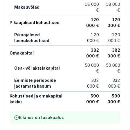
18 000
18 000
Maksuvõlad
€
€
120
120
Pikaajalised kohustised
000 €
000 €
Pikaajalised
120
120
laenukohustised
000 €
000 €
382
382
Omakapital
000 €
000 €
50 000
50 000
Osa- või aktsiakapital
€
€
Eelmiste perioodide
332
332
jaotamata kasum
000 €
000 €
Kohustised ja omakapital
590
590
kokku
000 €
000 €
Bilanss on tasakaalus