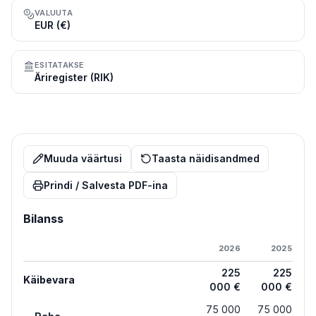
VALUUTA
EUR (€)
ESITATAKSE
Äriregister (RIK)
Muuda väärtusi
Taasta näidisandmed
Prindi / Salvesta PDF-ina
Bilanss
2026
2025
225
225
Käibevara
000 €
000 €
75 000
75 000