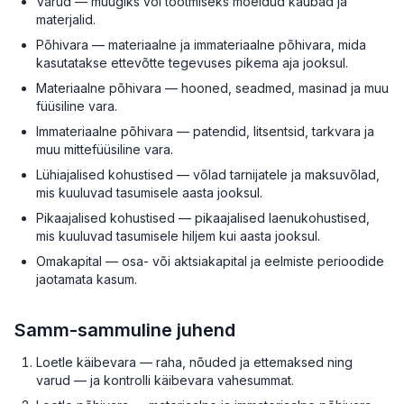
Varud — müügiks või tootmiseks mõeldud kaubad ja
materjalid.
Põhivara — materiaalne ja immateriaalne põhivara, mida
kasutatakse ettevõtte tegevuses pikema aja jooksul.
Materiaalne põhivara — hooned, seadmed, masinad ja muu
füüsiline vara.
Immateriaalne põhivara — patendid, litsentsid, tarkvara ja
muu mittefüüsiline vara.
Lühiajalised kohustised — võlad tarnijatele ja maksuvõlad,
mis kuuluvad tasumisele aasta jooksul.
Pikaajalised kohustised — pikaajalised laenukohustised,
mis kuuluvad tasumisele hiljem kui aasta jooksul.
Omakapital — osa- või aktsiakapital ja eelmiste perioodide
jaotamata kasum.
Samm-sammuline juhend
Loetle käibevara — raha, nõuded ja ettemaksed ning
varud — ja kontrolli käibevara vahesummat.