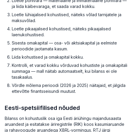
Loetle põhivara — materiaalne ja immateriaalne põhivara —
ja liida käibevaraga, et saada varad kokku.
Loetle lühiajalised kohustised, näiteks võlad tarnijatele ja
maksuvõlad.
Loetle pikaajalised kohustised, näiteks pikaajalised
laenukohustised.
Sisesta omakapital — osa- või aktsiakapital ja eelmiste
perioodide jaotamata kasum.
Liida kohustised ja omakapital kokku.
Kontrolli, et varad kokku võrduvad kohustiste ja omakapitali
summaga — mall näitab automaatselt, kui bilanss ei ole
tasakaalus.
Võrdle mõlema perioodi (2026 ja 2025) näitajaid, et jälgida
ettevõtte finantsseisundi muutust.
Eesti-spetsiifilised nõuded
Bilanss on kohustuslik osa iga Eesti äriühingu majandusaasta
aruandest ja esitatakse äriregistrile (RIK) koos kasumiaruande
ja rahavoogude aruandega XBRL-vormingus. RTJ järgi