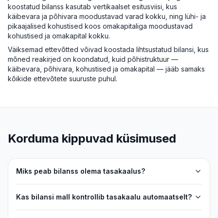
koostatud bilanss kasutab vertikaalset esitusviisi, kus
käibevara ja põhivara moodustavad varad kokku, ning lühi- ja
pikaajalised kohustised koos omakapitaliga moodustavad
kohustised ja omakapital kokku.
Väiksemad ettevõtted võivad koostada lihtsustatud bilansi, kus
mõned reakirjed on koondatud, kuid põhistruktuur —
käibevara, põhivara, kohustised ja omakapital — jääb samaks
kõikide ettevõtete suuruste puhul.
Korduma kippuvad küsimused
Miks peab bilanss olema tasakaalus?
Kas bilansi mall kontrollib tasakaalu automaatselt?