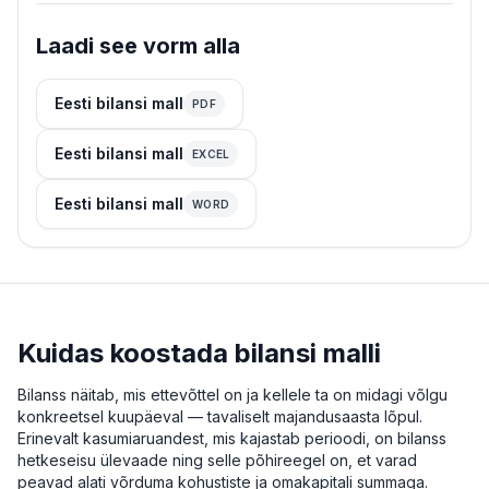
Laadi see vorm alla
Eesti bilansi mall
PDF
Eesti bilansi mall
EXCEL
Eesti bilansi mall
WORD
Kuidas koostada bilansi malli
Bilanss näitab, mis ettevõttel on ja kellele ta on midagi võlgu
konkreetsel kuupäeval — tavaliselt majandusaasta lõpul.
Erinevalt kasumiaruandest, mis kajastab perioodi, on bilanss
hetkeseisu ülevaade ning selle põhireegel on, et varad
peavad alati võrduma kohustiste ja omakapitali summaga.