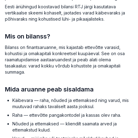
Eesti äriühingud koostavad bilansi RTJ järgi kasutatava
vertikaalse skeemi kohaselt, jaotades varad käibevaraks ja
põhivaraks ning kohustised lühi- ja pikaajalisteks.
Mis on bilanss?
Bilanss on finantsaruanne, mis kajastab ettevõtte varasid,
kohustisi ja omakapitali konkreetsel kuupäeval. See on osa
raamatupidamise aastaaruandest ja peab alati olema
tasakaalus: varad kokku võrdub kohustiste ja omakapitali
summaga.
Mida aruanne peab sisaldama
Käibevara — raha, nõuded ja ettemaksed ning varud, mis
muutuvad rahaks tavaliselt aasta jooksul.
Raha — ettevõtte pangakontodel ja kassas olev raha.
Nõuded ja ettemaksed — kliendilt saamata arved ja
ettemakstud kulud.