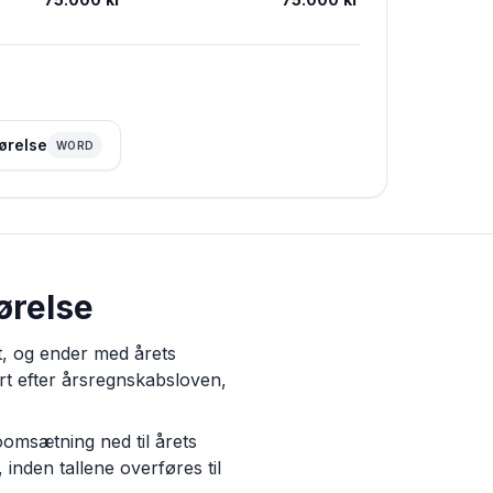
ørelse
WORD
ørelse
t, og ender med årets
ort efter årsregnskabsloven,
oomsætning ned til årets
inden tallene overføres til