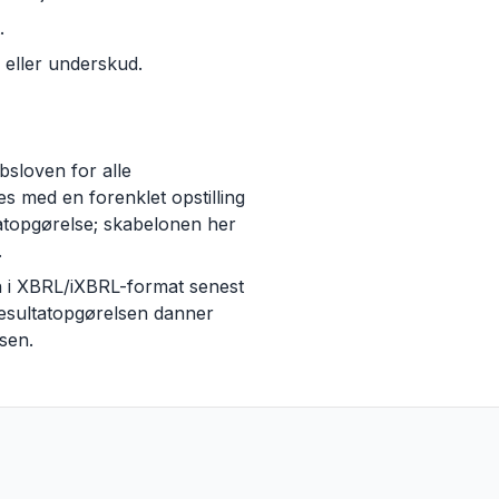
.
d eller underskud.
bsloven for alle
 med en forenklet opstilling
atopgørelse; skabelonen her
.
en i XBRL/iXBRL-format senest
resultatopgørelsen danner
lsen.