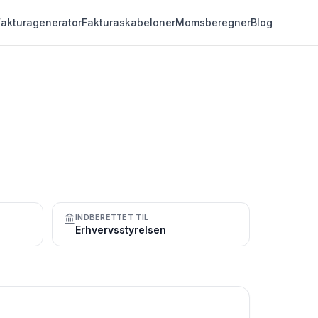
Fakturagenerator
Fakturaskabeloner
Momsberegner
Blog
INDBERETTET TIL
Erhvervsstyrelsen