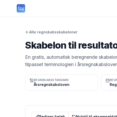
Alle regnskabsskabeloner
Skabelon til resulta
En gratis, automatisk beregnende skabelon
tilpasset terminologien i årsregnskabslove
REGNSKABSSTANDARD
REG
Årsregnskabsloven
Rediger beløb
Nulstil til eksempelda