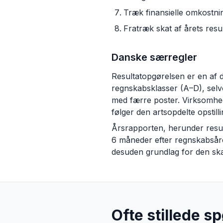
Træk finansielle omkostning
Fratræk skat af årets resul
Danske særregler
Resultatopgørelsen er en af de
regnskabsklasser (A–D), selv
med færre poster. Virksomhed
følger den artsopdelte opstil
Årsrapporten, herunder result
6 måneder efter regnskabsåre
desuden grundlag for den skatt
Ofte stillede s