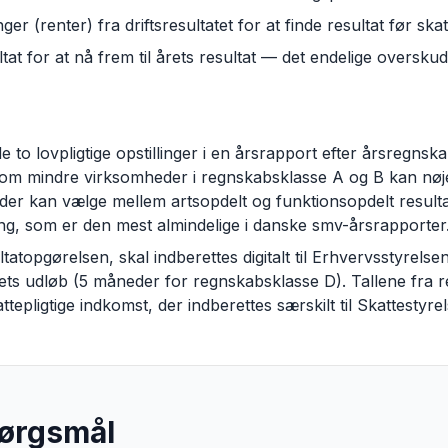
er (renter) fra driftsresultatet for at finde resultat før skat
tat for at nå frem til årets resultat — det endelige oversku
 to lovpligtige opstillinger i en årsrapport efter årsregnska
om mindre virksomheder i regnskabsklasse A og B kan nøjes
er kan vælge mellem artsopdelt og funktionsopdelt result
ling, som er den mest almindelige i danske smv-årsrapporter
atopgørelsen, skal indberettes digitalt til Erhvervsstyrels
ts udløb (5 måneder for regnskabsklasse D). Tallene fra 
epligtige indkomst, der indberettes særskilt til Skattestyre
pørgsmål