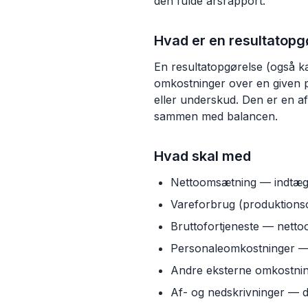
den fulde årsrapport.
Hvad er en resultatopg
En resultatopgørelse (også ka
omkostninger over en given 
eller underskud. Den er en af
sammen med balancen.
Hvad skal med
Nettoomsætning — indtægte
Vareforbrug (produktionso
Bruttofortjeneste — netto
Personaleomkostninger — 
Andre eksterne omkostning
Af- og nedskrivninger — d