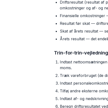
Driftsresultat (resultat a
omkostninger og af- og ne
Finansielle omkostninger —
Resultat før skat — driftsr
Skat af årets resultat — s
Årets resultat — det endel
Trin-for-trin-vejlednin
Indtast nettoomsætningen 
moms.
Træk vareforbruget (de dir
Indtast personaleomkostni
Tilføj andre eksterne omko
Indtast af- og nedskrivni
Beregn driftsresultatet ve