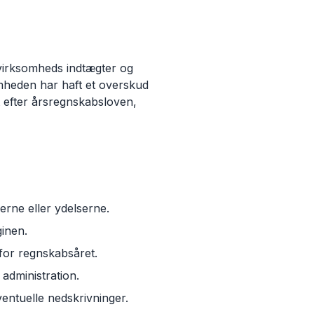
n virksomheds indtægter og
mheden har haft et overskud
t efter årsregnskabsloven,
rne eller ydelserne.
inen.
for regnskabsåret.
administration.
entuelle nedskrivninger.