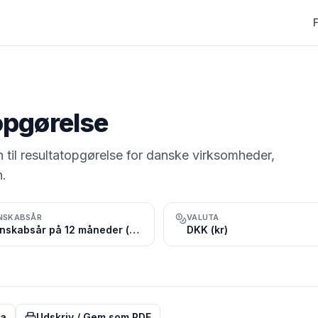
topgørelse
 til resultatopgørelse for danske virksomheder,
n.
NSKABSÅR
VALUTA
Regnskabsår på 12 måneder (ofte kalenderåret, 1. januar – 31. december)
DKK (kr)
ta
Udskriv / Gem som PDF