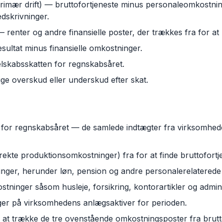
f primær drift) — bruttofortjeneste minus personaleomkostni
dskrivninger.
 renter og andre finansielle poster, der trækkes fra for at n
esultat minus finansielle omkostninger.
elskabsskatten for regnskabsåret.
ige overskud eller underskud efter skat.
g
for regnskabsåret — de samlede indtægter fra virksomheden
ekte produktionsomkostninger) fra for at finde bruttofortj
nger, herunder løn, pension og andre personalerelaterede 
stninger såsom husleje, forsikring, kontorartikler og admini
nger på virksomhedens anlægsaktiver for perioden.
d at trække de tre ovenstående omkostningsposter fra brutt