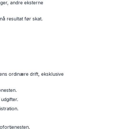
nger, andre eksterne
å resultat før skat.
s ordinære drift, eksklusive
enesten.
udgifter.
stration.
ofortjenesten.