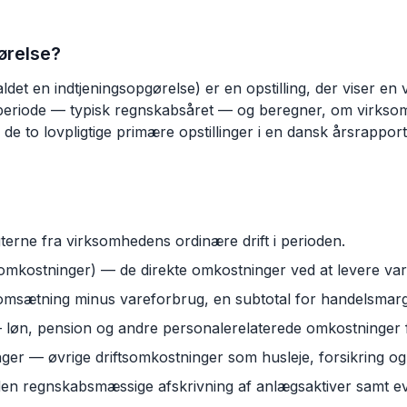
ørelse?
ldet en indtjeningsopgørelse) er en opstilling, der viser e
periode — typisk regnskabsåret — og beregner, om virkso
 de to lovpligtige primære opstillinger i en dansk årsrappor
rne fra virksomhedens ordinære drift i perioden.
mkostninger) — de direkte omkostninger ved at levere vare
omsætning minus vareforbrug, en subtotal for handelsmarg
løn, pension og andre personalerelaterede omkostninger 
er — øvrige driftsomkostninger som husleje, forsikring og 
en regnskabsmæssige afskrivning af anlægsaktiver samt ev