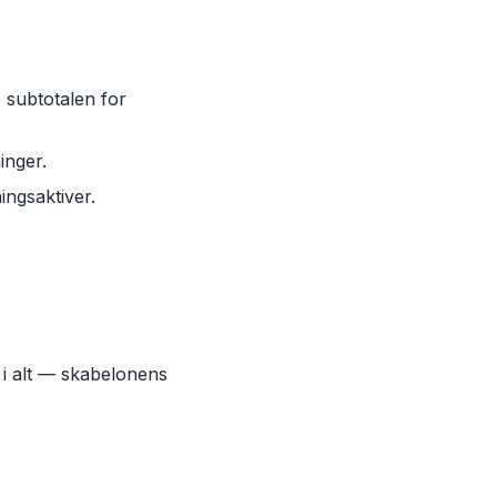
e subtotalen for
inger.
ingsaktiver.
r i alt — skabelonens