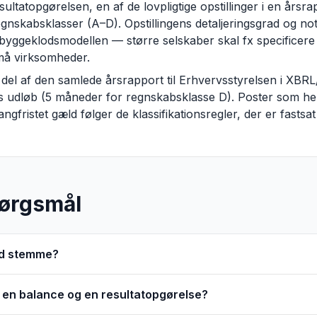
tatopgørelsen, en af de lovpligtige opstillinger i en årsra
gnskabsklasser (A–D). Opstillingens detaljeringsgrad og not
r byggeklodsmodellen — større selskaber skal fx specificer
må virksomheder.
del af den samlede årsrapport til Erhvervsstyrelsen i XBR
 udløb (5 måneder for regnskabsklasse D). Poster som hens
ngfristet gæld følger de klassifikationsregler, der er fastsa
pørgsmål
tid stemme?
 en balance og en resultatopgørelse?