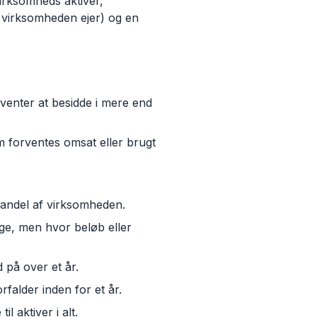
virksomheds aktiver,
ad virksomheden ejer) og en
rventer at besidde i mere end
 forventes omsat eller brugt
s andel af virksomheden.
ige, men hvor beløb eller
d på over et år.
falder inden for et år.
l aktiver i alt.