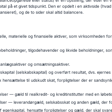
lanceopgørelse eller status) er en opstilling, der viser en 
ital på et givet tidspunkt. Den er opdelt i en aktivside (hv
ansieret), og de to sider skal altid balancere.
le, materielle og finansielle aktiver, som virksomheden fo
eholdninger, tilgodehavender og likvide beholdninger, som
 anlægsaktiver og omsætningsaktiver.
apital (selskabskapital) og overført resultat, dvs. ejerne
x hensættelse til udskudt skat, forpligtelser der er sandsynl
lser — gæld til realkredit- og kreditinstitutter med en løbeti
elser — leverandørgæld, selskabsskat og anden gæld, der for
egenkapital, hensatte forpligtelser og gæld, der skal svare ti