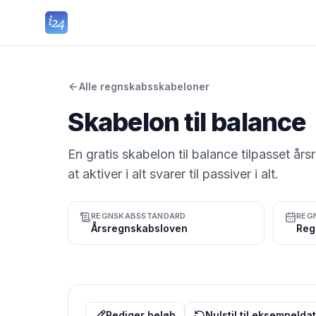
Alle regnskabsskabeloner
Skabelon til balance
En gratis skabelon til balance tilpasset års
at aktiver i alt svarer til passiver i alt.
REGNSKABSSTANDARD
REG
Årsregnskabsloven
Rediger beløb
Nulstil til eksempelda