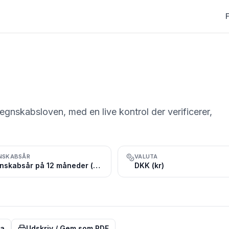
regnskabsloven, med en live kontrol der verificerer,
NSKABSÅR
VALUTA
Regnskabsår på 12 måneder (ofte kalenderåret, 1. januar – 31. december)
DKK (kr)
ta
Udskriv / Gem som PDF