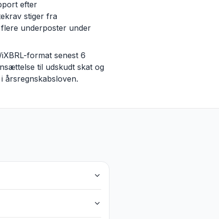
pport efter
ekrav stiger fra
e flere underposter under
L/iXBRL-format senest 6
ættelse til udskudt skat og
t i årsregnskabsloven.