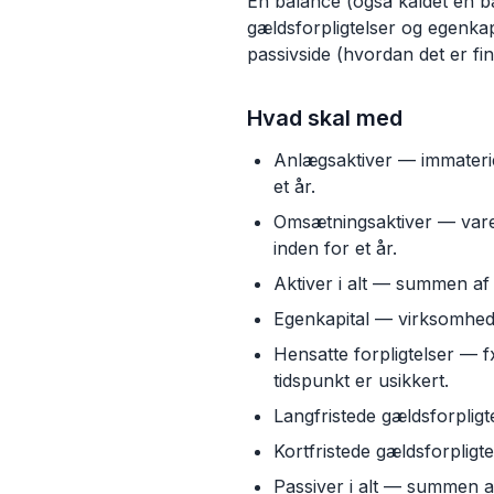
En balance (også kaldet en ba
gældsforpligtelser og egenkap
passivside (hvordan det er fin
Hvad skal med
Anlægsaktiver — immateriel
et år.
Omsætningsaktiver — vareb
inden for et år.
Aktiver i alt — summen af
Egenkapital — virksomhedsk
Hensatte forpligtelser — f
tidspunkt er usikkert.
Langfristede gældsforpligte
Kortfristede gældsforpligt
Passiver i alt — summen af 