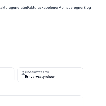
Fakturagenerator
Fakturaskabeloner
Momsberegner
Blog
INDBERETTET TIL
Erhvervsstyrelsen