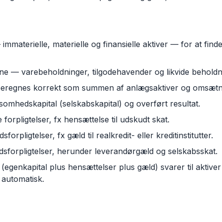
g
mmaterielle, materielle og finansielle aktiver — for at find
ne — varebeholdninger, tilgodehavender og likvide beholdn
alt beregnes korrekt som summen af anlægsaktiver og omsætn
ksomhedskapital (selskabskapital) og overført resultat.
 forpligtelser, fx hensættelse til udskudt skat.
forpligtelser, fx gæld til realkredit- eller kreditinstitutter.
ldsforpligtelser, herunder leverandørgæld og selskabsskat.
lt (egenkapital plus hensættelser plus gæld) svarer til aktive
 automatisk.