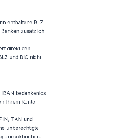
rin enthaltene BLZ
 Banken zusätzlich
ert direkt den
BLZ und BIC nicht
re IBAN bedenkenlos
von Ihrem Konto
 PIN, TAN und
ine unberechtigte
ung zurückbuchen.