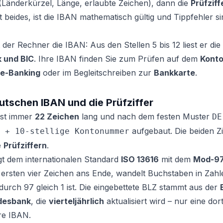
Länderkürzel, Länge, erlaubte Zeichen), dann die
Prüfziff
 beides, ist die IBAN mathematisch gültig und Tippfehler s
der Rechner die IBAN: Aus den Stellen 5 bis 12 liest er die
 und BIC
. Ihre IBAN finden Sie zum Prüfen auf dem
Kont
ne-Banking
oder im Begleitschreiben zur
Bankkarte
.
utschen IBAN und die Prüfziffer
ist immer
22 Zeichen
lang und nach dem festen Muster
DE
aufgebaut. Die beiden Zi
 + 10-stellige Kontonummer
e
Prüfziffern
.
gt dem internationalen Standard
ISO 13616
mit dem
Mod-97
ie ersten vier Zeichen ans Ende, wandelt Buchstaben in Zah
 durch 97 gleich 1 ist. Die eingebettete BLZ stammt aus der
desbank
, die
vierteljährlich
aktualisiert wird – nur eine dort
are IBAN.