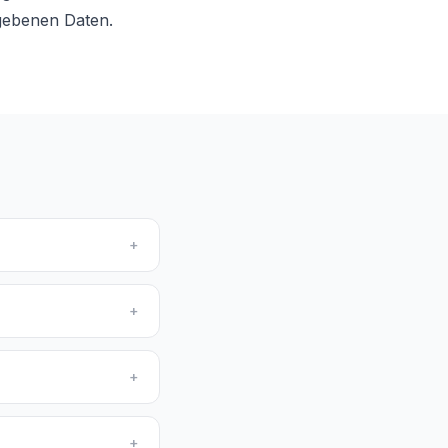
egebenen Daten.
+
+
+
+