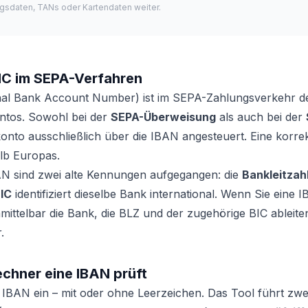
gsdaten, TANs oder Kartendaten weiter.
IC im SEPA-Verfahren
nal Bank Account Number) ist im SEPA-Zahlungsverkehr de
Kontos. Sowohl bei der
SEPA-Überweisung
als auch bei der
nto ausschließlich über die IBAN angesteuert. Eine korre
lb Europas.
AN sind zwei alte Kennungen aufgegangen: die
Bankleitzah
IC
identifiziert dieselbe Bank international. Wenn Sie eine 
mittelbar die Bank, die BLZ und der zugehörige BIC ableiten
.
chner eine IBAN prüft
IBAN ein – mit oder ohne Leerzeichen. Das Tool führt zwei