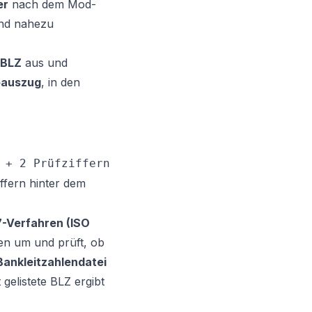
er
nach dem Mod-
ind nahezu
BLZ
aus und
oauszug
, in den
 + 2 Prüfziffern
ffern hinter dem
-Verfahren (ISO
len um und prüft, ob
Bankleitzahlendatei
 gelistete BLZ ergibt