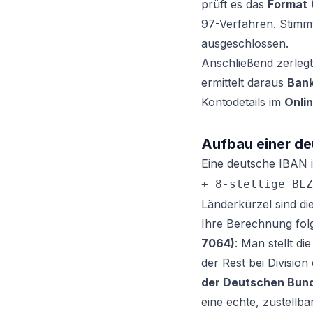
prüft es das
Format
(
97-Verfahren. Stimmt
ausgeschlossen.
Anschließend zerlegt 
ermittelt daraus
Bank
Kontodetails im
Onli
Aufbau einer de
Eine deutsche IBAN 
+ 8-stellige BLZ
Länderkürzel sind di
Ihre Berechnung fol
7064)
: Man stellt d
der Rest bei Division
der Deutschen Bun
eine echte, zustellb