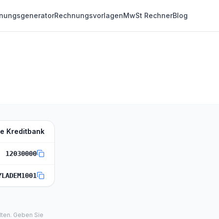
nungsgenerator
Rechnungsvorlagen
MwSt Rechner
Blog
e Kreditbank
12030000
YLADEM1001
lten. Geben Sie