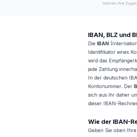
niemals Ihre Zugan
IBAN, BLZ und B
Die
IBAN
(Internatio
Identifikator eines 
wird das Empfängerko
jede Zahlung innerha
In der deutschen IB
Kontonummer. Der
B
sich aus ihr daher un
dieser IBAN-Rechner
Wie der IBAN-Re
Geben Sie oben Ihre 