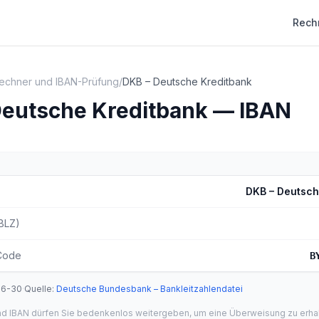
Rech
echner und IBAN-Prüfung
/
DKB – Deutsche Kreditbank
Deutsche Kreditbank — IBAN
DKB – Deutsch
(BLZ)
Code
B
06-30
·
Quelle
:
Deutsche Bundesbank – Bankleitzahlendatei
und IBAN dürfen Sie bedenkenlos weitergeben, um eine Überweisung zu erha