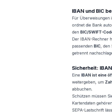
IBAN und BIC be
Für Überweisungen i
ordnet die Bank aut
den
BIC/SWIFT-Cod
Der IBAN-Rechner hilf
passenden
BIC
, den
getrennt nachschlage
Sicherheit: IBA
Eine
IBAN ist eine ö
weitergeben, um
Zah
abbuchen.
Schützen müssen Si
Kartendaten gehören 
SEPA-Lastschrift lä