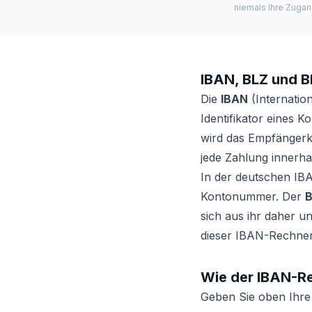
niemals Ihre Zugan
IBAN, BLZ und B
Die
IBAN
(Internatio
Identifikator eines 
wird das Empfängerko
jede Zahlung innerha
In der deutschen IB
Kontonummer. Der
B
sich aus ihr daher un
dieser IBAN-Rechner
Wie der IBAN-Re
Geben Sie oben Ihre 