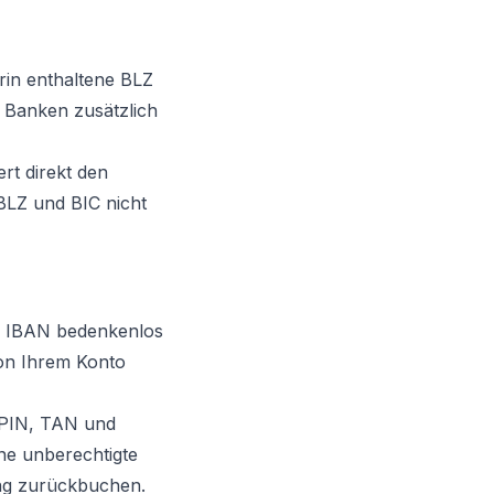
rin enthaltene BLZ
 Banken zusätzlich
ert direkt den
BLZ und BIC nicht
re IBAN bedenkenlos
von Ihrem Konto
 PIN, TAN und
ine unberechtigte
ung zurückbuchen.