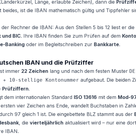
Länderkürzel, Länge, erlaubte Zeichen), dann die
Prüfziff
 beides, ist die IBAN mathematisch gültig und Tippfehler s
der Rechner die IBAN: Aus den Stellen 5 bis 12 liest er die
 und BIC
. Ihre IBAN finden Sie zum Prüfen auf dem
Kont
ne-Banking
oder im Begleitschreiben zur
Bankkarte
.
utschen IBAN und die Prüfziffer
ist immer
22 Zeichen
lang und nach dem festen Muster
DE
aufgebaut. Die beiden Zi
 + 10-stellige Kontonummer
e
Prüfziffern
.
gt dem internationalen Standard
ISO 13616
mit dem
Mod-97
ie ersten vier Zeichen ans Ende, wandelt Buchstaben in Zah
 durch 97 gleich 1 ist. Die eingebettete BLZ stammt aus der
desbank
, die
vierteljährlich
aktualisiert wird – nur eine dort
are IBAN.