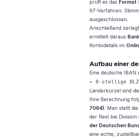
prüft es das
Format
(
97-Verfahren. Stimmt
ausgeschlossen.
Anschließend zerlegt 
ermittelt daraus
Bank
Kontodetails im
Onli
Aufbau einer de
Eine deutsche IBAN 
+ 8-stellige BLZ
Länderkürzel sind di
Ihre Berechnung fol
7064)
: Man stellt d
der Rest bei Division
der Deutschen Bun
eine echte, zustellb