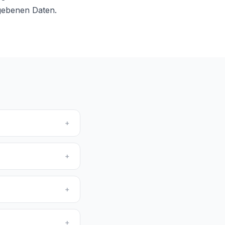
egebenen Daten.
+
+
+
+