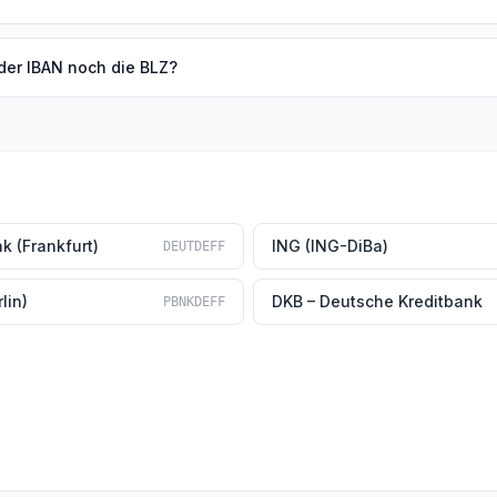
der IBAN noch die BLZ?
k (Frankfurt)
ING (ING-DiBa)
DEUTDEFF
lin)
DKB – Deutsche Kreditbank
PBNKDEFF