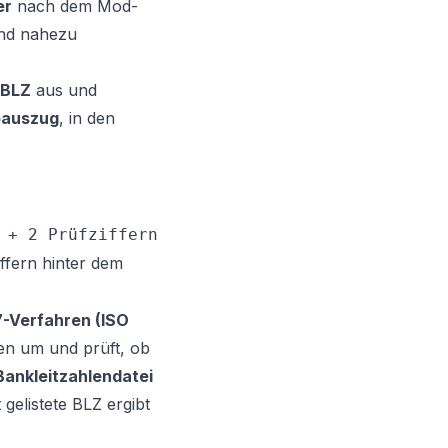
er
nach dem Mod-
ind nahezu
BLZ
aus und
oauszug
, in den
 + 2 Prüfziffern
ffern hinter dem
-Verfahren (ISO
len um und prüft, ob
Bankleitzahlendatei
 gelistete BLZ ergibt