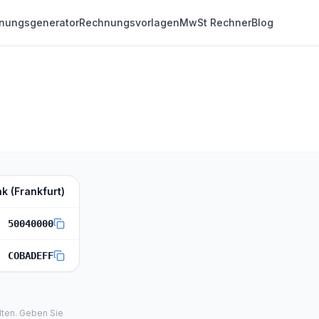
nungsgenerator
Rechnungsvorlagen
MwSt Rechner
Blog
 (Frankfurt)
50040000
COBADEFF
lten. Geben Sie