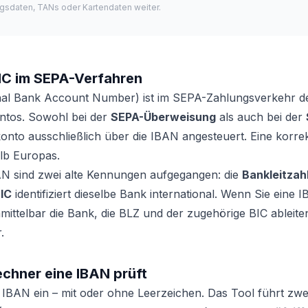
gsdaten, TANs oder Kartendaten weiter.
IC im SEPA-Verfahren
nal Bank Account Number) ist im SEPA-Zahlungsverkehr de
Kontos. Sowohl bei der
SEPA-Überweisung
als auch bei der
nto ausschließlich über die IBAN angesteuert. Eine korre
lb Europas.
AN sind zwei alte Kennungen aufgegangen: die
Bankleitzah
IC
identifiziert dieselbe Bank international. Wenn Sie eine 
mittelbar die Bank, die BLZ und der zugehörige BIC ableiten
.
chner eine IBAN prüft
IBAN ein – mit oder ohne Leerzeichen. Das Tool führt zwei