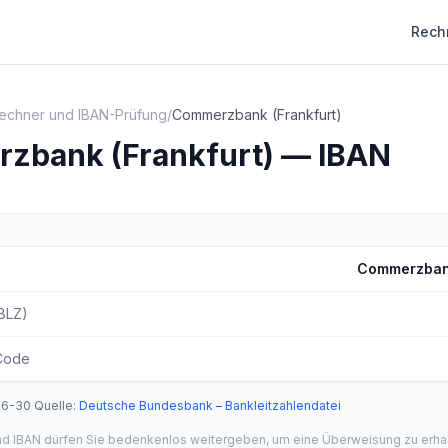
Rech
echner und IBAN-Prüfung
/
Commerzbank (Frankfurt)
zbank (Frankfurt) — IBAN
Commerzbank
(BLZ)
Code
06-30
·
Quelle
:
Deutsche Bundesbank – Bankleitzahlendatei
und IBAN dürfen Sie bedenkenlos weitergeben, um eine Überweisung zu erha