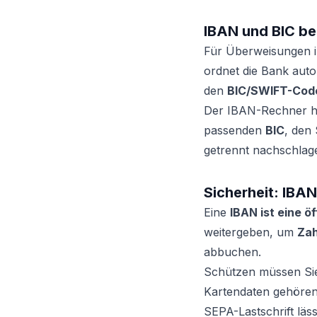
IBAN und BIC be
Für Überweisungen i
ordnet die Bank aut
den
BIC/SWIFT-Cod
Der IBAN-Rechner hilf
passenden
BIC
, den
getrennt nachschlage
Sicherheit: IBA
Eine
IBAN ist eine ö
weitergeben, um
Zah
abbuchen.
Schützen müssen Si
Kartendaten gehören 
SEPA-Lastschrift lä