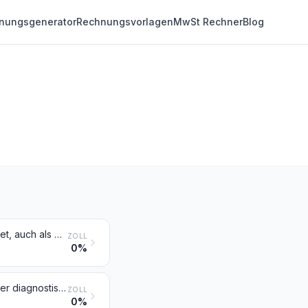
nungsgenerator
Rechnungsvorlagen
MwSt Rechner
Blog
Drüsen und andere Organe zu organotherapeutischen Zwecken, getrocknet, auch als Pulver; Auszüge aus Drüsen oder anderen Organen oder ihren Absonderungen zu organotherapeutischen Zwecken; Heparin und seine Salze; andere menschliche oder tierische Stoffe, zu therapeutischen oder prophylaktischen Zwecken zubereitet, anderweit weder genannt noch inbegriffen
ZOLL
0%
Menschliches Blut; tierisches Blut, zu therapeutischen, prophylaktischen oder diagnostischen Zwecken zubereitet; Antisera, andere Blutfraktionen und immunologische Erzeugnisse, auch modifiziert oder in einem biotechnologischen Verfahren hergestellt; Vaccine, Toxine, Kulturen von Mikroorganismen (ausgenommen Hefen) und ähnliche Erzeugnisse; Zellkulturen, auch verändert
ZOLL
0%