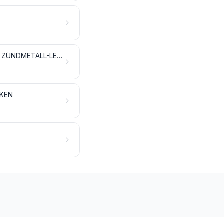
PULVER UND SPRENGSTOFFE; PYROTECHNISCHE ARTIKEL; ZÜNDHÖLZER; ZÜNDMETALL-LEGIERUNGEN; LEICHT ENTZÜNDLICHE STOFFE
CKEN