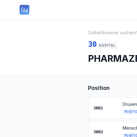
Zolltarifnummer suchen
/
30
KAPITEL
PHARMAZE
Position
3001
POSITI
3002
POSITI