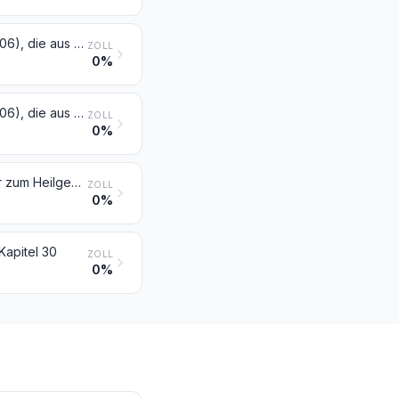
Arzneiwaren (ausgenommen Erzeugnisse der Position 3002, 3005 oder 3006), die aus zwei oder mehr zu therapeutischen oder prophylaktischen Zwecken gemischten Bestandteilen bestehen, weder dosiert noch in Aufmachungen für den Einzelverkauf
ZOLL
0%
Arzneiwaren (ausgenommen Erzeugnisse der Position 3002, 3005 oder 3006), die aus gemischten oder ungemischten Erzeugnissen zu therapeutischen oder prophylaktischen Zwecken bestehen, dosiert (einschließlich solcher, die über die Haut verabreicht werden) oder in Aufmachungen für den Einzelverkauf
ZOLL
0%
Watte, Gaze, Binden und ähnliche Erzeugnisse (z. B. Verbandzeug, Pflaster zum Heilgebrauch, Senfpflaster), mit medikamentösen Stoffen getränkt oder überzogen oder in Aufmachungen für den Einzelverkauf zu medizinischen, chirurgischen, zahnärztlichen oder tierärztlichen Zwecken
ZOLL
0%
apitel 30
ZOLL
0%