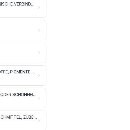
ANORGANISCHE CHEMISCHE ERZEUGNISSE; ANORGANISCHE ODER ORGANISCHE VERBINDUNGEN VON EDELMETALLEN, VON SELTENERDMETALLEN, VON RADIOAKTIVEN ELEMENTEN ODER VON ISOTOPEN
GERB- UND FARBSTOFFAUSZÜGE; TANNINE UND IHRE DERIVATE; FARBSTOFFE, PIGMENTE UND ANDERE FARBMITTEL; ANSTRICHFARBEN UND LACKE; KITTE; TINTEN
ÄTHERISCHE ÖLE UND RESINOIDE; ZUBEREITETE RIECH-, KÖRPERPFLEGE- ODER SCHÖNHEITSMITTEL
SEIFEN, ORGANISCHE GRENZFLÄCHENAKTIVE STOFFE, ZUBEREITETE WASCHMITTEL, ZUBEREITETE SCHMIERMITTEL, KÜNSTLICHE WACHSE, ZUBEREITETE WACHSE, SCHUHCREME, SCHEUERPULVER UND DERGLEICHEN, KERZEN UND ÄHNLICHE ERZEUGNISSE, MODELLIERMASSEN, „DENTALWACHS“ UND ZUBEREITUNGEN FÜR ZAHNÄRZTLICHE ZWECKE AUF DER GRUNDLAGE VON GIPS