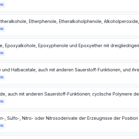
ON
ON
ON
ON
ON
-, Sulfo-, Nitro- oder Nitrosoderivate der Erzeugnisse der Position
ON