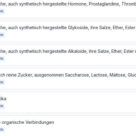
ON
ON
ON
ON
tika
ON
 organische Verbindungen
ON