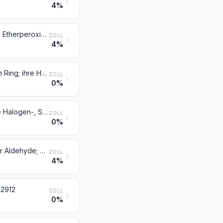
4%
Ether, Etheralkohole, Etherphenole, Etheralkoholphenole, Alkoholperoxide, Etherperoxide, Acetal- und Halbacetalperoxide, Ketonperoxide (auch chemisch nicht einheitlich); ihre Halogen-, Sulfo-, Nitro- oder Nitrosoderivate
ZOLL
4%
Epoxide, Epoxyalkohole, Epoxyphenole und Epoxyether mit dreigliedrigem Ring; ihre Halogen-, Sulfo-, Nitro- oder Nitrosoderivate
ZOLL
0%
Acetale und Halbacetale, auch mit anderen Sauerstoff-Funktionen, und ihre Halogen-, Sulfo-, Nitro- oder Nitrosoderivate
ZOLL
0%
Aldehyde, auch mit anderen Sauerstoff-Funktionen; cyclische Polymere der Aldehyde; Paraformaldehyd
ZOLL
4%
 2912
ZOLL
0%