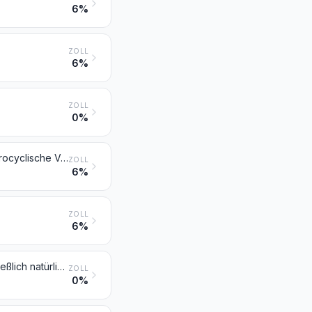
6%
ZOLL
6%
ZOLL
0%
Nucleinsäuren und ihre Salze, auch chemisch nicht einheitlich; andere heterocyclische Verbindungen
ZOLL
6%
ZOLL
6%
Natürliche, auch synthetisch hergestellte Provitamine und Vitamine (einschließlich natürliche Konzentrate) und ihre hauptsächlich als Vitamine gebrauchten Derivate, auch untereinander gemischt, auch in Lösemitteln aller Art
ZOLL
0%