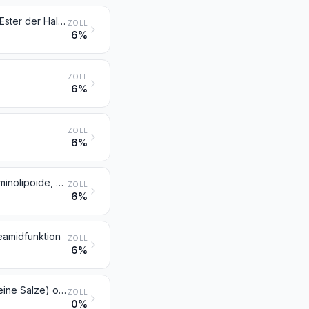
Ester der anderen anorganischen Säuren der Nichtmetalle (ausgenommen Ester der Halogenwasserstoffsäuren) und ihre Salze; ihre Halogen-, Sulfo-, Nitro- oder Nitrosoderivate
ZOLL
6%
ZOLL
6%
ZOLL
6%
Quartäre Ammoniumsalze und -hydroxide; Lecithine und andere Phosphoaminolipoide, auch chemisch nicht einheitlich
ZOLL
6%
eamidfunktion
ZOLL
6%
Verbindungen mit Carbonsäureimidfunktion (einschließlich Saccharin und seine Salze) oder Verbindungen mit Iminfunktion
ZOLL
0%