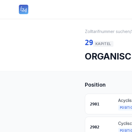
Zolltarifnummer suchen
/
29
KAPITEL
ORGANISC
Position
Acycli
2901
POSITI
Cyclis
2902
POSITI