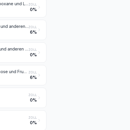
Natürliche, auch synthetisch hergestellte Hormone, Prostaglandine, Thromboxane und Leukotriene; deren Derivate und deren strukturverwandte Verbindungen, einschließlich Polypeptide mit modifizierter Kette, hauptsächlich als Hormone verwendet
ZOLL
0%
Natürliche, auch synthetisch hergestellte Glykoside, ihre Salze, Ether, Ester und anderen Derivate
ZOLL
6%
Natürliche, auch synthetisch hergestellte Alkaloide, ihre Salze, Ether, Ester und anderen Derivate
ZOLL
0%
Chemisch reine Zucker, ausgenommen Saccharose, Lactose, Maltose, Glucose und Fructose (Lävulose); Zuckerether, Zuckeracetale und Zuckerester und ihre Salze, ausgenommen Erzeugnisse der Position 2937, 2938 oder 2939
ZOLL
6%
ZOLL
0%
ZOLL
0%