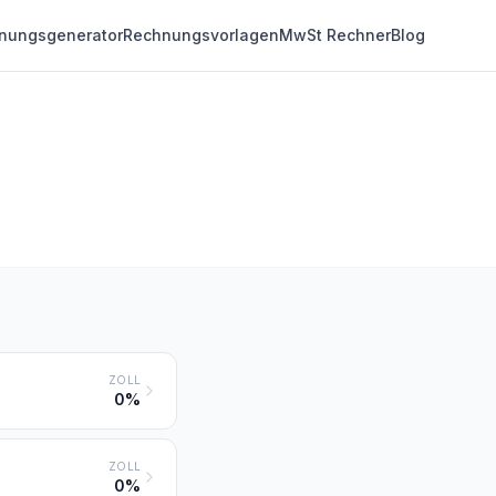
nungsgenerator
Rechnungsvorlagen
MwSt Rechner
Blog
ZOLL
0%
ZOLL
0%