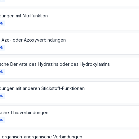
ungen mit Nitrilfunktion
ON
, Azo- oder Azoxyverbindungen
ON
sche Derivate des Hydrazins oder des Hydroxylamins
ON
dungen mit anderen Stickstoff-Funktionen
ON
sche Thioverbindungen
ON
 organisch-anorganische Verbindungen