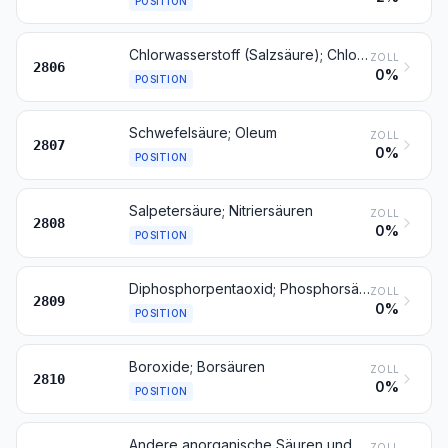
POSITION
Chlorwasserstoff (Salzsäure); Chloroschwefelsäure
ZOLL
2806
0%
POSITION
Schwefelsäure; Oleum
ZOLL
2807
0%
POSITION
Salpetersäure; Nitriersäuren
ZOLL
2808
0%
POSITION
Diphosphorpentaoxid; Phosphorsäure; Polyphosphorsäuren, auch chemisch nicht einheitlich
ZOLL
2809
0%
POSITION
Boroxide; Borsäuren
ZOLL
2810
0%
POSITION
Andere anorganische Säuren und andere anorganische Sauerstoffverbindungen der Nichtmetalle
ZOLL