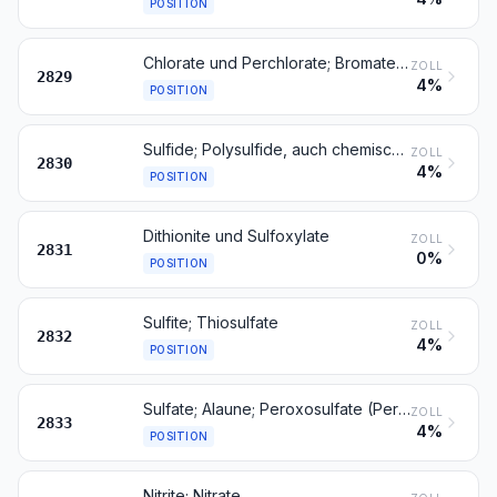
POSITION
Chlorate und Perchlorate; Bromate und Perbromate; Iodate und Periodate
ZOLL
2829
4%
POSITION
Sulfide; Polysulfide, auch chemisch nicht einheitlich
ZOLL
2830
4%
POSITION
Dithionite und Sulfoxylate
ZOLL
2831
0%
POSITION
Sulfite; Thiosulfate
ZOLL
2832
4%
POSITION
Sulfate; Alaune; Peroxosulfate (Persulfate)
ZOLL
2833
4%
POSITION
Nitrite; Nitrate