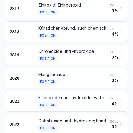
Zinkoxid; Zinkperoxid
ZOLL
2817
0%
POSITION
Künstlicher Korund, auch chemisch nicht einheitlich; Aluminiumoxid; Aluminiumhydroxid
ZOLL
2818
4%
POSITION
Chromoxide und -hydroxide
ZOLL
2819
0%
POSITION
Manganoxide
ZOLL
2820
0%
POSITION
Eisenoxide und -hydroxide; Farberden mit einem Gehalt an gebundenem Eisen von 70 GHT oder mehr, berechnet als Fe2O3
ZOLL
2821
4%
POSITION
Cobaltoxide und -hydroxide; handelsübliche Cobaltoxide
ZOLL
2822
0%
POSITION