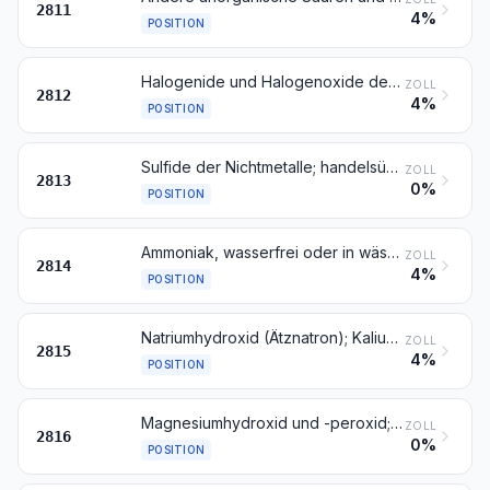
2811
4%
POSITION
Halogenide und Halogenoxide der Nichtmetalle
ZOLL
2812
4%
POSITION
Sulfide der Nichtmetalle; handelsübliches Phosphortrisulfid
ZOLL
2813
0%
POSITION
Ammoniak, wasserfrei oder in wässriger Lösung
ZOLL
2814
4%
POSITION
Natriumhydroxid (Ätznatron); Kaliumhydroxid (Ätzkali); Peroxide des Natriums oder des Kaliums
ZOLL
2815
4%
POSITION
Magnesiumhydroxid und -peroxid; Oxide, Hydroxide und Peroxide des Strontiums oder des Bariums
ZOLL
2816
0%
POSITION