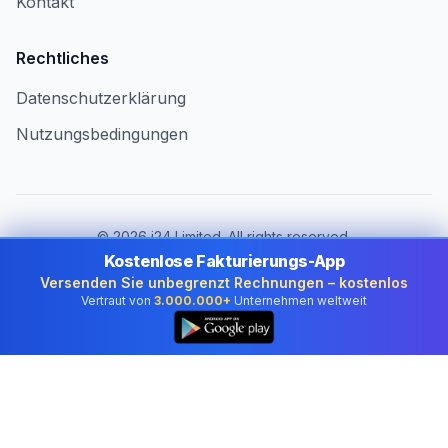
Kontakt
Rechtliches
Datenschutzerklärung
Nutzungsbedingungen
©
2026
i24 Limited. All rights reserved.
Für Unternehmen in Germany
Kostenlose Fakturierungs-App
Versenden Sie unbegrenzt Rechnungen – kostenlos
Land ändern:
Germany
Vertraut von
3.000.000+
Unternehmen weltweit
👆