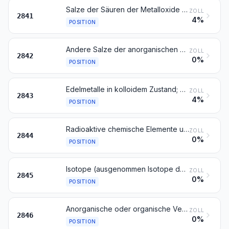
Salze der Säuren der Metalloxide oder Metallperoxide
ZOLL
2841
4%
POSITION
Andere Salze der anorganischen Säuren oder Peroxosäuren (einschließlich Aluminosilicate, auch chemisch nicht einheitlich), ausgenommen Azide
ZOLL
2842
0%
POSITION
Edelmetalle in kolloidem Zustand; anorganische oder organische Verbindungen der Edelmetalle, auch chemisch nicht einheitlich; Edelmetallamalgame
ZOLL
2843
4%
POSITION
Radioaktive chemische Elemente und radioaktive Isotope (einschließlich der spaltbaren und brütbaren chemischen Elemente oder Isotope) und ihre Verbindungen; Mischungen und Rückstände, die diese Erzeugnisse enthalten
ZOLL
2844
0%
POSITION
Isotope (ausgenommen Isotope der Position 2844); anorganische oder organische Verbindungen dieser Isotope, auch chemisch nicht einheitlich
ZOLL
2845
0%
POSITION
Anorganische oder organische Verbindungen der Seltenerdmetalle, des Yttriums oder des Scandiums oder der Mischungen dieser Metalle
ZOLL
2846
0%
POSITION