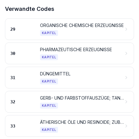
Verwandte Codes
ORGANISCHE CHEMISCHE ERZEUGNISSE
29
KAPITEL
PHARMAZEUTISCHE ERZEUGNISSE
30
KAPITEL
DÜNGEMITTEL
31
KAPITEL
GERB- UND FARBSTOFFAUSZÜGE; TANNINE UND IHRE DERIVATE; FARBSTOFFE, PIGMENTE UND ANDERE FARBMITTEL; ANSTRICHFARBEN UND LACKE; KITTE; TINTEN
32
KAPITEL
ÄTHERISCHE ÖLE UND RESINOIDE; ZUBEREITETE RIECH-, KÖRPERPFLEGE- ODER SCHÖNHEITSMITTEL
33
KAPITEL