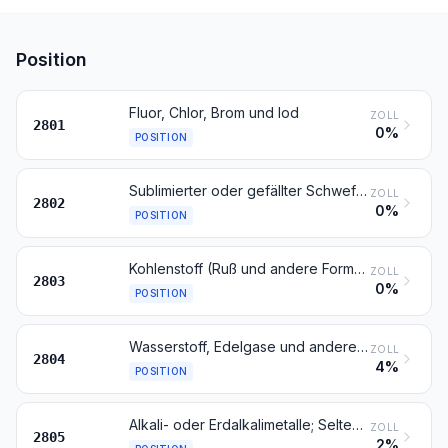
Position
Fluor, Chlor, Brom und Iod
ZOLL
2801
0%
POSITION
Sublimierter oder gefällter Schwefel; kolloider Schwefel
ZOLL
2802
0%
POSITION
Kohlenstoff (Ruß und andere Formen von Kohlenstoff, anderweit weder genannt noch inbegriffen)
ZOLL
2803
0%
POSITION
Wasserstoff, Edelgase und andere Nichtmetalle
ZOLL
2804
4%
POSITION
Alkali- oder Erdalkalimetalle; Seltenerdmetalle, Scandium und Yttrium, auch untereinander gemischt oder miteinander legiert; Quecksilber
ZOLL
2805
2%