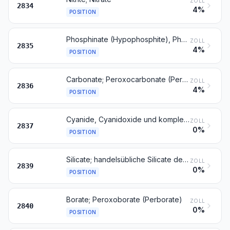
ZOLL
2834
4%
POSITION
Phosphinate (Hypophosphite), Phosphonate (Phosphite) und Phosphate; Polyphosphate, auch chemisch nicht einheitlich
ZOLL
2835
4%
POSITION
Carbonate; Peroxocarbonate (Percarbonate); handelsübliches Ammoniumcarbonat, Ammoniumcarbamat enthaltend
ZOLL
2836
4%
POSITION
Cyanide, Cyanidoxide und komplexe Cyanide
ZOLL
2837
0%
POSITION
Silicate; handelsübliche Silicate der Alkalimetalle
ZOLL
2839
0%
POSITION
Borate; Peroxoborate (Perborate)
ZOLL
2840
0%
POSITION