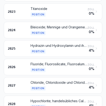
Titanoxide
ZOLL
2823
0%
POSITION
Bleioxide; Mennige und Orangemennige
ZOLL
2824
0%
POSITION
Hydrazin und Hydroxylamin und ihre anorganischen Salze; andere anorganische Basen; andere Metalloxide, -hydroxide und -peroxide
ZOLL
2825
4%
POSITION
Fluoride; Fluorosilicate, Fluoroaluminate und andere komplexe Fluorosalze
ZOLL
2826
0%
POSITION
Chloride, Chloridoxide und Chloridhydroxide; Bromide und Bromidoxide; Iodide und Iodidoxide
ZOLL
2827
4%
POSITION
Hypochlorite; handelsübliches Calciumhypochlorit; Chlorite; Hypobromite
ZOLL
2828
4%