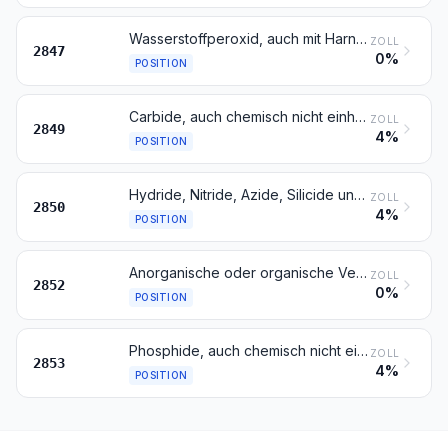
Wasserstoffperoxid, auch mit Harnstoff verfestigt
ZOLL
2847
0%
POSITION
Carbide, auch chemisch nicht einheitlich
ZOLL
2849
4%
POSITION
Hydride, Nitride, Azide, Silicide und Boride, auch chemisch nicht einheitlich, ausgenommen Verbindungen, die zugleich Carbide der Position 2849 sind
ZOLL
2850
4%
POSITION
Anorganische oder organische Verbindungen von Quecksilber, auch chemisch nicht einheitlich, ausgenommen Amalgame
ZOLL
2852
0%
POSITION
Phosphide, auch chemisch nicht einheitlich, ausgenommen Ferrophosphor; andere anorganische Verbindungen (einschließlich destilliertes Wasser oder Leitfähigkeitswasser und Wasser von gleicher Reinheit); flüssige Luft (einschließlich von Edelgasen befreite flüssige Luft); Pressluft; Amalgame von anderen Metallen als Edelmetallen
ZOLL
2853
4%
POSITION