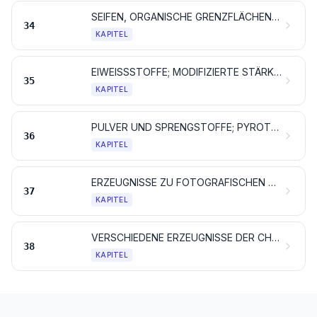
SEIFEN, ORGANISCHE GRENZFLÄCHENAKTIVE STOFFE, ZUBEREITETE WASCHMITTEL, ZUBEREITETE SCHMIERMITTEL, KÜNSTLICHE WACHSE, ZUBEREITETE WACHSE, SCHUHCREME, SCHEUERPULVER UND DERGLEICHEN, KERZEN UND ÄHNLICHE ERZEUGNISSE, MODELLIERMASSEN, „DENTALWACHS“ UND ZUBEREITUNGEN FÜR ZAHNÄRZTLICHE ZWECKE AUF DER GRUNDLAGE VON GIPS
34
KAPITEL
EIWEISSSTOFFE; MODIFIZIERTE STÄRKE; KLEBSTOFFE; ENZYME
35
KAPITEL
PULVER UND SPRENGSTOFFE; PYROTECHNISCHE ARTIKEL; ZÜNDHÖLZER; ZÜNDMETALL-LEGIERUNGEN; LEICHT ENTZÜNDLICHE STOFFE
36
KAPITEL
ERZEUGNISSE ZU FOTOGRAFISCHEN ODER KINEMATOGRAFISCHEN ZWECKEN
37
KAPITEL
VERSCHIEDENE ERZEUGNISSE DER CHEMISCHEN INDUSTRIE
38
KAPITEL