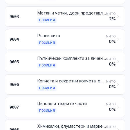
Метли и четки, дори представляващи части от машини, от апарати или от превозни средства, механични ръчни метли, различни от тези с двигател, четки и метлички от пера; готови глави за четкарски артикули; тампони и валяци за боядисване; чистачки от каучук или от аналогични меки материали
МИТО
9603
2%
ПОЗИЦИЯ
Ръчни сита
МИТО
9604
0%
ПОЗИЦИЯ
Пътнически комплекти за личен тоалет, шиене или почистване на обувки или на облекла
МИТО
9605
0%
ПОЗИЦИЯ
Копчета и секретни копчета; форми за копчета и други части за копчета или за секретни копчета; заготовки за копчета
МИТО
9606
0%
ПОЗИЦИЯ
Ципове и техните части
МИТО
9607
0%
ПОЗИЦИЯ
Химикалки; флумастери и маркери с филцов фитил или с други порьозни връхчета; автоматични писалки с пера и други автоматични писалки; дубликаторни писалки; автоматични моливи; държатели за писалки и моливи и подобни държатели; части за тези артикули (включително капачките и закачалките), с изключение на артикулите от № 9609
МИТО
9608